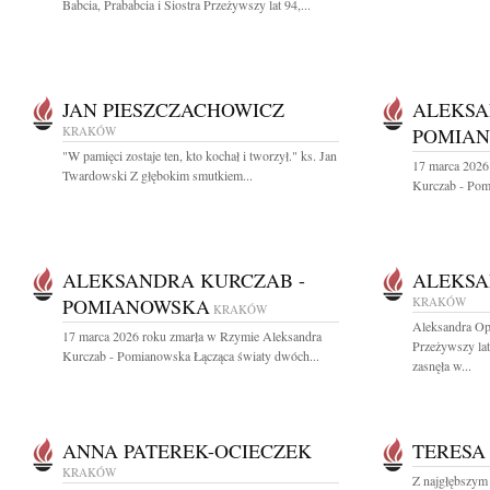
Babcia, Prababcia i Siostra Przeżywszy lat 94,...
JAN PIESZCZACHOWICZ
ALEKSA
KRAKÓW
POMIA
"W pamięci zostaje ten, kto kochał i tworzył." ks. Jan
17 marca 2026
Twardowski Z głębokim smutkiem...
Kurczab - Pom
ALEKSANDRA KURCZAB -
ALEKSA
POMIANOWSKA
KRAKÓW
KRAKÓW
Aleksandra Op
17 marca 2026 roku zmarła w Rzymie Aleksandra
Przeżywszy la
Kurczab - Pomianowska Łącząca światy dwóch...
zasnęła w...
ANNA PATEREK-OCIECZEK
TERESA
KRAKÓW
Z najgłębszym