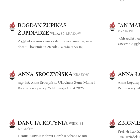
Teść...
BOGDAN ŻUPINAS-
JAN MA
ŻUPINADZE
KRAKÓW
WIEK: 96
KRAKÓW
"Odszedłeś, le
Z głębokim smutkiem i żalem zawiadamiamy, że w
zawsze" Z głęb
dniu 21 kwietnia 2026 roku, w wieku 96 lat,...
ANNA SROCZYŃSKA
ANNA Ł
KRAKÓW
mgr inż. Anna Sroczyńska Ukochana Żona, Mama i
Anna Łopuszyń
Babcia przeżywszy 75 lat zmarła 18.04.2026 r....
Przeżywszy lat 
DANUTA KOTYNIA
ZBIGNI
WIEK: 94
KRAKÓW
Prof. dr hab. 
Danuta Kotynia z domu Burek Kochana Mama,
Tata, Dziadek i