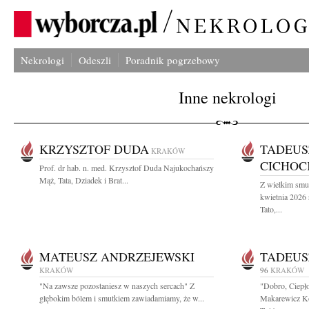
Nekrologi
Odeszli
Poradnik pogrzebowy
Inne nekrologi
KRZYSZTOF DUDA
TADEUS
KRAKÓW
CICHOC
Prof. dr hab. n. med. Krzysztof Duda Najukochańszy
Mąż, Tata, Dziadek i Brat...
Z wielkim smu
kwietnia 2026
Tato,...
MATEUSZ ANDRZEJEWSKI
TADEUS
KRAKÓW
96
KRAKÓW
"Na zawsze pozostaniesz w naszych sercach" Z
"Dobro, Ciepło
głębokim bólem i smutkiem zawiadamiamy, że w...
Makarewicz Ko