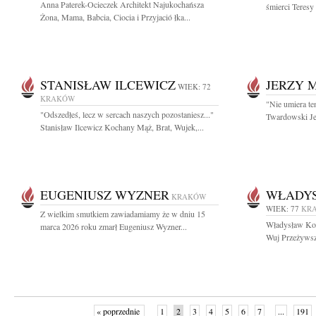
Anna Paterek-Ocieczek Architekt Najukochańsza
śmierci Teresy
Żona, Mama, Babcia, Ciocia i Przyjació łka...
STANISŁAW ILCEWICZ
JERZY 
WIEK: 72
KRAKÓW
"Nie umiera te
"Odszedłeś, lecz w sercach naszych pozostaniesz..."
Twardowski Je
Stanisław Ilcewicz Kochany Mąż, Brat, Wujek,...
EUGENIUSZ WYZNER
WŁADYS
KRAKÓW
WIEK: 77
KR
Z wielkim smutkiem zawiadamiamy że w dniu 15
Władysław Kom
marca 2026 roku zmarł Eugeniusz Wyzner...
Wuj Przeżywszy 
« poprzednie
1
2
3
4
5
6
7
...
191