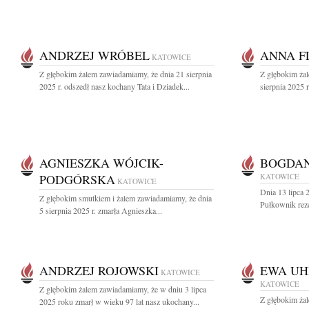
ANDRZEJ WRÓBEL
ANNA F
KATOWICE
Z głębokim żalem zawiadamiamy, że dnia 21 sierpnia
Z głębokim ża
2025 r. odszedł nasz kochany Tata i Dziadek...
sierpnia 2025 
AGNIESZKA WÓJCIK-
BOGDAN
PODGÓRSKA
KATOWICE
KATOWICE
Dnia 13 lipca 
Z głębokim smutkiem i żalem zawiadamiamy, że dnia
Pułkownik rez
5 sierpnia 2025 r. zmarła Agnieszka...
ANDRZEJ ROJOWSKI
EWA U
KATOWICE
KATOWICE
Z głębokim żalem zawiadamiamy, że w dniu 3 lipca
Z głębokim ża
2025 roku zmarł w wieku 97 lat nasz ukochany...