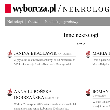
Nekrologi
Odeszli
Poradnik pogrzebowy
Inne nekrologi
JANINA BRACŁAWIK
MARIA 
KATOWICE
Z głębokim żalem zawiadamiamy, że 18 października
Dnia 6 paździe
2025 roku zmarła Janina Bracławik Uroczystości...
Maria Falęcka 
ANNA LUBOŃSKA -
ROMAN
DOBRZAŃSKA
KATOWICE
KATOWICE
W dniu 28 sier
W dniu 29 sierpnia 2025 roku, zmarła w wieku 87 lat
zmarł Roman L
nasza ukochana Anna Lubońska- Dobrzańska...