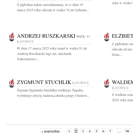
roku w wieku 9
Z głębokim żalem zawiadamiamy, że w dniu 19
marca 2025 roku odeszła w wieku 76 lat Gabriela...
ANDRZEJ RUSZKARSKI
ELŻBIE
WIEK: 91
KATOWICE
Z głębokim sm
W dniu 17 marca 2025 roku zmarł w wieku 91 lat
odeszła od nas
Andrzej Ruszkarski mgr inż. mechanik
Żona,...
Nabożeństwo...
ZYGMUNT STUCHLIK
WALDE
KATOWICE
KATOWICE
Żegnam Zygmunta Stuchlika wielkiego Ślązaka,
Z wielkim smu
wybitnego artystę malarza,członka grupy Oneiron...
2024 roku zmar
« poprzednie
1
2
3
4
5
6
7
...
98