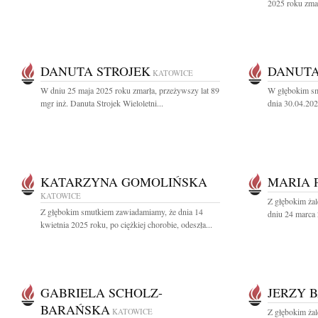
2025 roku zmarł
DANUTA STROJEK
DANUT
KATOWICE
W dniu 25 maja 2025 roku zmarła, przeżywszy lat 89
W głębokim sm
mgr inż. Danuta Strojek Wieloletni...
dnia 30.04.202
KATARZYNA GOMOLIŃSKA
MARIA 
KATOWICE
Z głębokim ża
Z głębokim smutkiem zawiadamiamy, że dnia 14
dniu 24 marca 
kwietnia 2025 roku, po ciężkiej chorobie, odeszła...
GABRIELA SCHOLZ-
JERZY 
BARAŃSKA
KATOWICE
Z głębokim ża