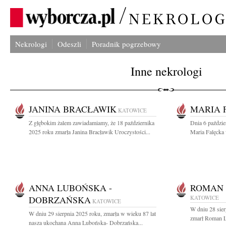
Nekrologi
Odeszli
Poradnik pogrzebowy
Inne nekrologi
JANINA BRACŁAWIK
MARIA 
KATOWICE
Z głębokim żalem zawiadamiamy, że 18 października
Dnia 6 paździe
2025 roku zmarła Janina Bracławik Uroczystości...
Maria Falęcka 
ANNA LUBOŃSKA -
ROMAN
DOBRZAŃSKA
KATOWICE
KATOWICE
W dniu 28 sier
W dniu 29 sierpnia 2025 roku, zmarła w wieku 87 lat
zmarł Roman L
nasza ukochana Anna Lubońska- Dobrzańska...