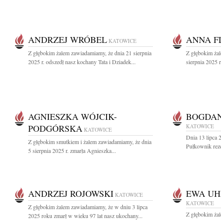
ANDRZEJ WRÓBEL
ANNA F
KATOWICE
Z głębokim żalem zawiadamiamy, że dnia 21 sierpnia
Z głębokim ża
2025 r. odszedł nasz kochany Tata i Dziadek...
sierpnia 2025 
AGNIESZKA WÓJCIK-
BOGDAN
PODGÓRSKA
KATOWICE
KATOWICE
Dnia 13 lipca 
Z głębokim smutkiem i żalem zawiadamiamy, że dnia
Pułkownik rez
5 sierpnia 2025 r. zmarła Agnieszka...
ANDRZEJ ROJOWSKI
EWA U
KATOWICE
KATOWICE
Z głębokim żalem zawiadamiamy, że w dniu 3 lipca
Z głębokim ża
2025 roku zmarł w wieku 97 lat nasz ukochany...