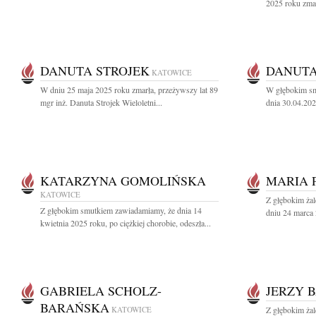
2025 roku zmarł
DANUTA STROJEK
DANUT
KATOWICE
W dniu 25 maja 2025 roku zmarła, przeżywszy lat 89
W głębokim sm
mgr inż. Danuta Strojek Wieloletni...
dnia 30.04.202
KATARZYNA GOMOLIŃSKA
MARIA 
KATOWICE
Z głębokim ża
Z głębokim smutkiem zawiadamiamy, że dnia 14
dniu 24 marca 
kwietnia 2025 roku, po ciężkiej chorobie, odeszła...
GABRIELA SCHOLZ-
JERZY 
BARAŃSKA
KATOWICE
Z głębokim ża