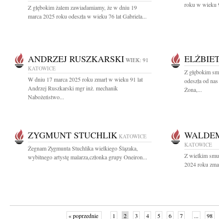
roku w wieku 9
Z głębokim żalem zawiadamiamy, że w dniu 19
marca 2025 roku odeszła w wieku 76 lat Gabriela...
ANDRZEJ RUSZKARSKI
ELŻBIE
WIEK: 91
KATOWICE
Z głębokim sm
W dniu 17 marca 2025 roku zmarł w wieku 91 lat
odeszła od nas
Andrzej Ruszkarski mgr inż. mechanik
Żona,...
Nabożeństwo...
ZYGMUNT STUCHLIK
WALDE
KATOWICE
KATOWICE
Żegnam Zygmunta Stuchlika wielkiego Ślązaka,
Z wielkim smu
wybitnego artystę malarza,członka grupy Oneiron...
2024 roku zmar
« poprzednie
1
2
3
4
5
6
7
...
98