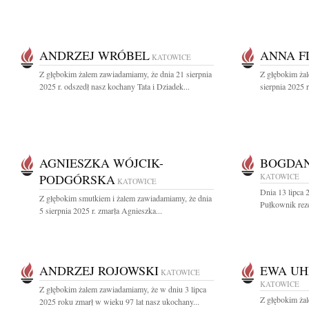
ANDRZEJ WRÓBEL
ANNA F
KATOWICE
Z głębokim żalem zawiadamiamy, że dnia 21 sierpnia
Z głębokim ża
2025 r. odszedł nasz kochany Tata i Dziadek...
sierpnia 2025 
AGNIESZKA WÓJCIK-
BOGDAN
PODGÓRSKA
KATOWICE
KATOWICE
Dnia 13 lipca 
Z głębokim smutkiem i żalem zawiadamiamy, że dnia
Pułkownik rez
5 sierpnia 2025 r. zmarła Agnieszka...
ANDRZEJ ROJOWSKI
EWA U
KATOWICE
KATOWICE
Z głębokim żalem zawiadamiamy, że w dniu 3 lipca
Z głębokim ża
2025 roku zmarł w wieku 97 lat nasz ukochany...