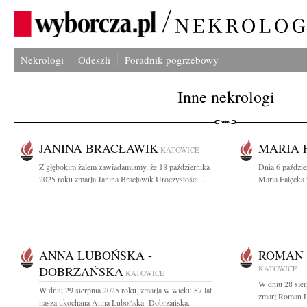
Nekrologi
Odeszli
Poradnik pogrzebowy
Inne nekrologi
JANINA BRACŁAWIK
MARIA 
KATOWICE
Z głębokim żalem zawiadamiamy, że 18 października
Dnia 6 paździe
2025 roku zmarła Janina Bracławik Uroczystości...
Maria Falęcka 
ANNA LUBOŃSKA -
ROMAN
DOBRZAŃSKA
KATOWICE
KATOWICE
W dniu 28 sier
W dniu 29 sierpnia 2025 roku, zmarła w wieku 87 lat
zmarł Roman L
nasza ukochana Anna Lubońska- Dobrzańska...