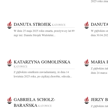
2025 roku zmarł
DANUTA STROJEK
DANUT
KATOWICE
W dniu 25 maja 2025 roku zmarła, przeżywszy lat 89
W głębokim sm
mgr inż. Danuta Strojek Wieloletni...
dnia 30.04.202
KATARZYNA GOMOLIŃSKA
MARIA 
KATOWICE
Z głębokim ża
Z głębokim smutkiem zawiadamiamy, że dnia 14
dniu 24 marca 
kwietnia 2025 roku, po ciężkiej chorobie, odeszła...
GABRIELA SCHOLZ-
JERZY 
BARAŃSKA
KATOWICE
Z głębokim ża