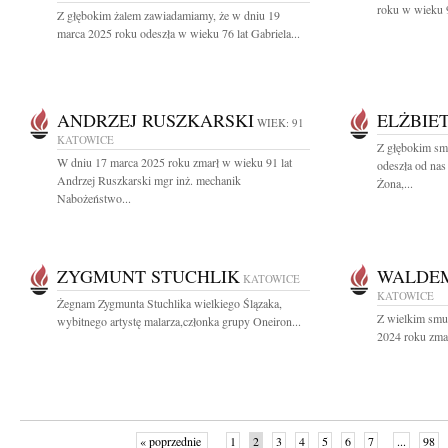
roku w wieku 9
Z głębokim żalem zawiadamiamy, że w dniu 19
marca 2025 roku odeszła w wieku 76 lat Gabriela...
ANDRZEJ RUSZKARSKI
ELŻBIE
WIEK: 91
KATOWICE
Z głębokim sm
W dniu 17 marca 2025 roku zmarł w wieku 91 lat
odeszła od nas
Andrzej Ruszkarski mgr inż. mechanik
Żona,...
Nabożeństwo...
ZYGMUNT STUCHLIK
WALDE
KATOWICE
KATOWICE
Żegnam Zygmunta Stuchlika wielkiego Ślązaka,
Z wielkim smu
wybitnego artystę malarza,członka grupy Oneiron...
2024 roku zmar
« poprzednie
1
2
3
4
5
6
7
...
98