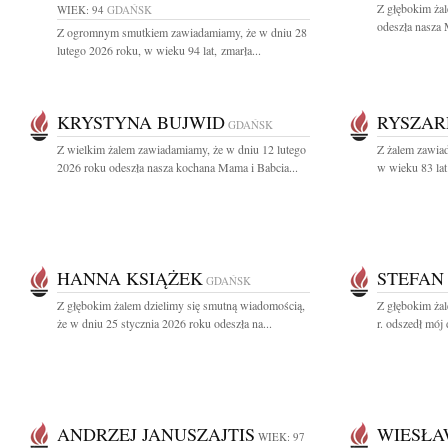
Z głębokim ża
WIEK: 94
GDAŃSK
odeszła nasza 
Z ogromnym smutkiem zawiadamiamy, że w dniu 28
lutego 2026 roku, w wieku 94 lat, zmarła...
KRYSTYNA BUJWID
RYSZAR
GDAŃSK
Z wielkim żalem zawiadamiamy, że w dniu 12 lutego
Z żalem zawiad
2026 roku odeszła nasza kochana Mama i Babcia...
w wieku 83 lat
HANNA KSIĄŻEK
STEFAN
GDAŃSK
Z głębokim żalem dzielimy się smutną wiadomością,
Z głębokim ża
że w dniu 25 stycznia 2026 roku odeszła na...
r. odszedł mój 
ANDRZEJ JANUSZAJTIS
WIESŁA
WIEK: 97