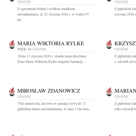
GDAŃSK
GDAŃSK
Z ogromnym bólem i wielkim smutkiem
Z głębokim ża
zawiadamiamy, że 22 stycznia 2026 r. w wieku 97
stycznia 2026 
lat...
MARIA WIKTORIA RYLKE
KRZYSZ
WIEK: 84
GDAŃSK
GDAŃSK
Dnia 11 stycznia 2026 r. zmarła moja ukochana
Z głębokim ża
Żona Maria Wiktoria Rylke magister farmacji,...
r. odszedł od n
MIROSŁAW ZDANOWICZ
MARIAN
GDAŃSK
GDAŃSK
"Nie umiera ten, kto trwa w pamięci żywych" Z
Z głębokim ża
głębokim żalem zawiadamiamy, że dnia 2 stycznia...
roku odszedł M