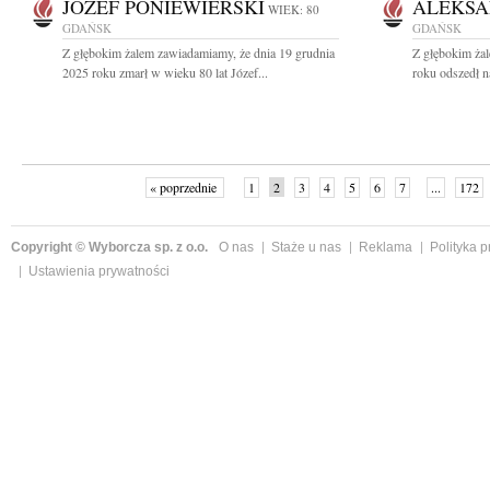
JÓZEF PONIEWIERSKI
ALEKSA
WIEK: 80
GDAŃSK
GDAŃSK
Z głębokim żalem zawiadamiamy, że dnia 19 grudnia
Z głębokim ża
2025 roku zmarł w wieku 80 lat Józef...
roku odszedł n
« poprzednie
1
2
3
4
5
6
7
...
172
Copyright © Wyborcza sp. z o.o.
O nas
Staże u nas
Reklama
Polityka 
Ustawienia prywatności