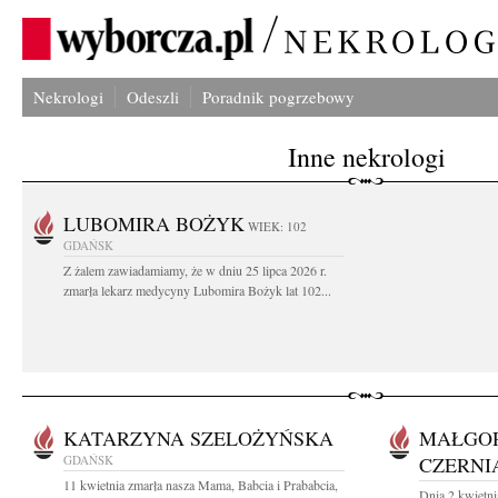
Nekrologi
Odeszli
Poradnik pogrzebowy
Inne nekrologi
LUBOMIRA BOŻYK
WIEK: 102
GDAŃSK
Z żalem zawiadamiamy, że w dniu 25 lipca 2026 r.
zmarła lekarz medycyny Lubomira Bożyk lat 102...
KATARZYNA SZELOŻYŃSKA
MAŁGO
GDAŃSK
CZERNI
11 kwietnia zmarła nasza Mama, Babcia i Prababcia,
Dnia 2 kwietni