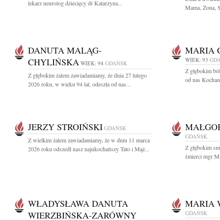
lekarz neurolog dziecięcy dr Katarzyna...
Mama, Żona, Si
DANUTA MALĄG-
MARIA 
CHYLIŃSKA
WIEK: 93
GD
WIEK: 94
GDAŃSK
Z głębokim bó
Z głębokim żalem zawiadamiamy, że dnia 27 lutego
od nas Kochana
2026 roku, w wieku 94 lat, odeszła od nas...
JERZY STROIŃSKI
MAŁGO
GDAŃSK
GDAŃSK
Z wielkim żalem zawiadamiamy, że w dniu 11 marca
Z głębokim sm
2026 roku odszedł nasz najukochańszy Tato i Mąż...
śmierci mgr Ma
WŁADYSŁAWA DANUTA
MARIA 
WIERZBIŃSKA-ZARÓWNY
GDAŃSK