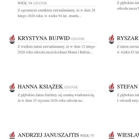
Z głębokim ża
WIEK: 94
GDAŃSK
odeszła nasza 
Z ogromnym smutkiem zawiadamiamy, że w dniu 28
lutego 2026 roku, w wieku 94 lat, zmarła...
KRYSTYNA BUJWID
RYSZAR
GDAŃSK
Z wielkim żalem zawiadamiamy, że w dniu 12 lutego
Z żalem zawiad
2026 roku odeszła nasza kochana Mama i Babcia...
w wieku 83 lat
HANNA KSIĄŻEK
STEFAN
GDAŃSK
Z głębokim żalem dzielimy się smutną wiadomością,
Z głębokim ża
że w dniu 25 stycznia 2026 roku odeszła na...
r. odszedł mój 
ANDRZEJ JANUSZAJTIS
WIESŁA
WIEK: 97