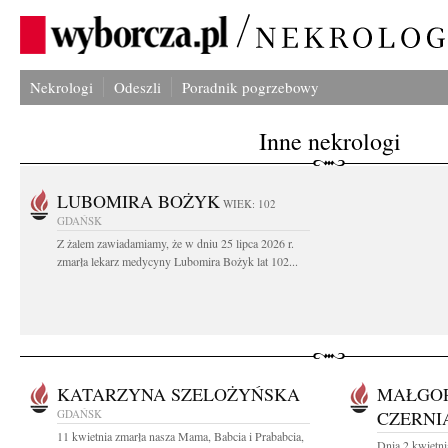
Nekrologi
Odeszli
Poradnik pogrzebowy
Inne nekrologi
LUBOMIRA BOŻYK
WIEK: 102
GDAŃSK
Z żalem zawiadamiamy, że w dniu 25 lipca 2026 r.
zmarła lekarz medycyny Lubomira Bożyk lat 102...
KATARZYNA SZELOŻYŃSKA
MAŁGO
GDAŃSK
CZERNI
11 kwietnia zmarła nasza Mama, Babcia i Prababcia,
Dnia 2 kwietni