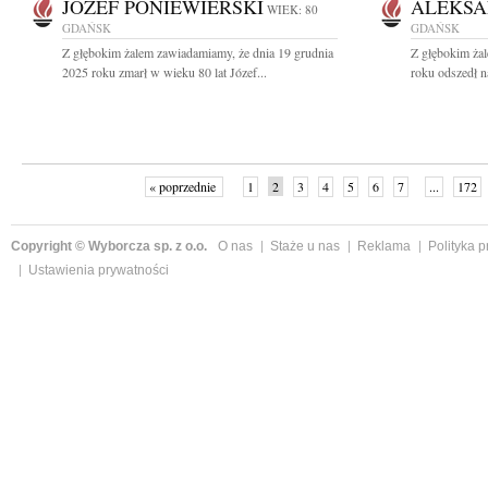
JÓZEF PONIEWIERSKI
ALEKSA
WIEK: 80
GDAŃSK
GDAŃSK
Z głębokim żalem zawiadamiamy, że dnia 19 grudnia
Z głębokim ża
2025 roku zmarł w wieku 80 lat Józef...
roku odszedł n
« poprzednie
1
2
3
4
5
6
7
...
172
Copyright © Wyborcza sp. z o.o.
O nas
Staże u nas
Reklama
Polityka 
Ustawienia prywatności