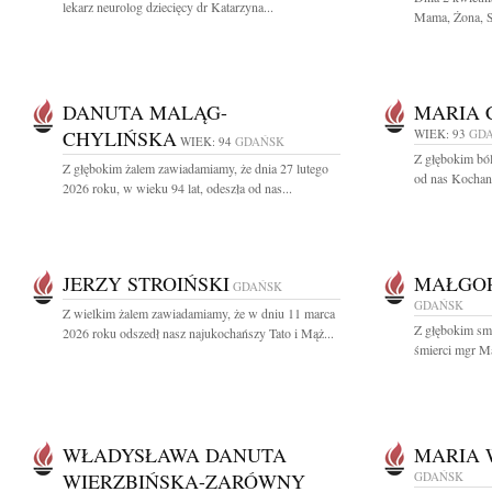
lekarz neurolog dziecięcy dr Katarzyna...
Mama, Żona, Si
DANUTA MALĄG-
MARIA 
CHYLIŃSKA
WIEK: 93
GD
WIEK: 94
GDAŃSK
Z głębokim bó
Z głębokim żalem zawiadamiamy, że dnia 27 lutego
od nas Kochana
2026 roku, w wieku 94 lat, odeszła od nas...
JERZY STROIŃSKI
MAŁGO
GDAŃSK
GDAŃSK
Z wielkim żalem zawiadamiamy, że w dniu 11 marca
Z głębokim sm
2026 roku odszedł nasz najukochańszy Tato i Mąż...
śmierci mgr Ma
WŁADYSŁAWA DANUTA
MARIA 
WIERZBIŃSKA-ZARÓWNY
GDAŃSK