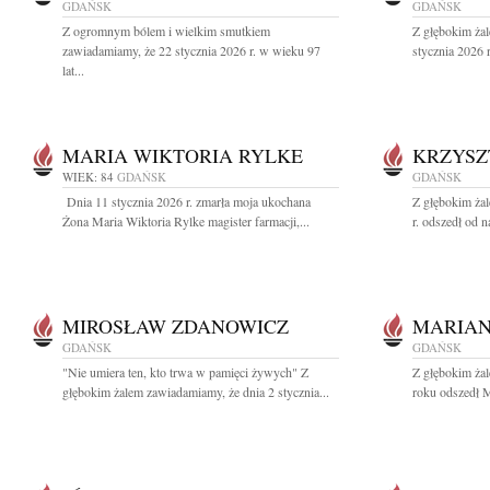
GDAŃSK
GDAŃSK
Z ogromnym bólem i wielkim smutkiem
Z głębokim ża
zawiadamiamy, że 22 stycznia 2026 r. w wieku 97
stycznia 2026 
lat...
MARIA WIKTORIA RYLKE
KRZYSZ
WIEK: 84
GDAŃSK
GDAŃSK
Dnia 11 stycznia 2026 r. zmarła moja ukochana
Z głębokim ża
Żona Maria Wiktoria Rylke magister farmacji,...
r. odszedł od n
MIROSŁAW ZDANOWICZ
MARIAN
GDAŃSK
GDAŃSK
"Nie umiera ten, kto trwa w pamięci żywych" Z
Z głębokim ża
głębokim żalem zawiadamiamy, że dnia 2 stycznia...
roku odszedł M