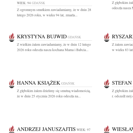
Z głębokim ża
WIEK: 94
GDAŃSK
odeszła nasza 
Z ogromnym smutkiem zawiadamiamy, że w dniu 28
lutego 2026 roku, w wieku 94 lat, zmarła...
KRYSTYNA BUJWID
RYSZAR
GDAŃSK
Z wielkim żalem zawiadamiamy, że w dniu 12 lutego
Z żalem zawiad
2026 roku odeszła nasza kochana Mama i Babcia...
w wieku 83 lat
HANNA KSIĄŻEK
STEFAN
GDAŃSK
Z głębokim żalem dzielimy się smutną wiadomością,
Z głębokim ża
że w dniu 25 stycznia 2026 roku odeszła na...
r. odszedł mój 
ANDRZEJ JANUSZAJTIS
WIESŁA
WIEK: 97