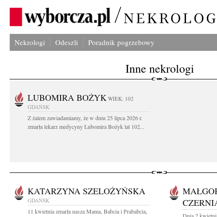
Nekrologi
Odeszli
Poradnik pogrzebowy
Inne nekrologi
LUBOMIRA BOŻYK
WIEK: 102
GDAŃSK
Z żalem zawiadamiamy, że w dniu 25 lipca 2026 r.
zmarła lekarz medycyny Lubomira Bożyk lat 102...
KATARZYNA SZELOŻYŃSKA
MAŁGO
GDAŃSK
CZERNI
11 kwietnia zmarła nasza Mama, Babcia i Prababcia,
Dnia 2 kwietni