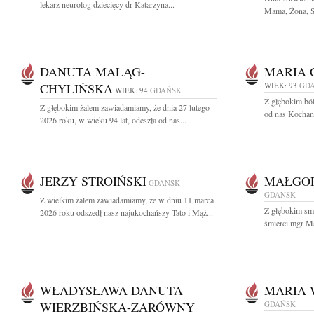
lekarz neurolog dziecięcy dr Katarzyna...
Mama, Żona, Si
DANUTA MALĄG-
MARIA 
CHYLIŃSKA
WIEK: 93
GD
WIEK: 94
GDAŃSK
Z głębokim bó
Z głębokim żalem zawiadamiamy, że dnia 27 lutego
od nas Kochana
2026 roku, w wieku 94 lat, odeszła od nas...
JERZY STROIŃSKI
MAŁGO
GDAŃSK
GDAŃSK
Z wielkim żalem zawiadamiamy, że w dniu 11 marca
Z głębokim sm
2026 roku odszedł nasz najukochańszy Tato i Mąż...
śmierci mgr Ma
WŁADYSŁAWA DANUTA
MARIA 
WIERZBIŃSKA-ZARÓWNY
GDAŃSK