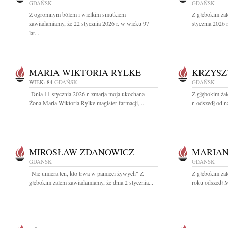
GDAŃSK
GDAŃSK
Z ogromnym bólem i wielkim smutkiem
Z głębokim ża
zawiadamiamy, że 22 stycznia 2026 r. w wieku 97
stycznia 2026 
lat...
MARIA WIKTORIA RYLKE
KRZYSZ
WIEK: 84
GDAŃSK
GDAŃSK
Dnia 11 stycznia 2026 r. zmarła moja ukochana
Z głębokim ża
Żona Maria Wiktoria Rylke magister farmacji,...
r. odszedł od n
MIROSŁAW ZDANOWICZ
MARIAN
GDAŃSK
GDAŃSK
"Nie umiera ten, kto trwa w pamięci żywych" Z
Z głębokim ża
głębokim żalem zawiadamiamy, że dnia 2 stycznia...
roku odszedł M