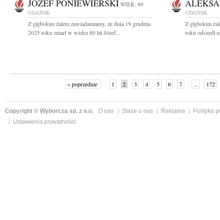
JÓZEF PONIEWIERSKI
ALEKSA
WIEK: 80
GDAŃSK
GDAŃSK
Z głębokim żalem zawiadamiamy, że dnia 19 grudnia
Z głębokim ża
2025 roku zmarł w wieku 80 lat Józef...
roku odszedł n
« poprzednie
1
2
3
4
5
6
7
...
172
Copyright © Wyborcza sp. z o.o.
O nas
Staże u nas
Reklama
Polityka 
Ustawienia prywatności