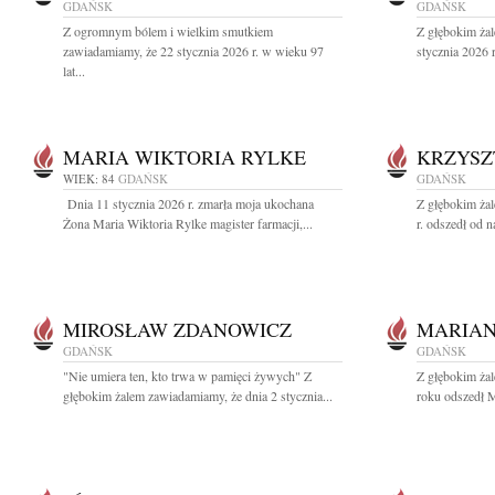
GDAŃSK
GDAŃSK
Z ogromnym bólem i wielkim smutkiem
Z głębokim ża
zawiadamiamy, że 22 stycznia 2026 r. w wieku 97
stycznia 2026 
lat...
MARIA WIKTORIA RYLKE
KRZYSZ
WIEK: 84
GDAŃSK
GDAŃSK
Dnia 11 stycznia 2026 r. zmarła moja ukochana
Z głębokim ża
Żona Maria Wiktoria Rylke magister farmacji,...
r. odszedł od n
MIROSŁAW ZDANOWICZ
MARIAN
GDAŃSK
GDAŃSK
"Nie umiera ten, kto trwa w pamięci żywych" Z
Z głębokim ża
głębokim żalem zawiadamiamy, że dnia 2 stycznia...
roku odszedł M