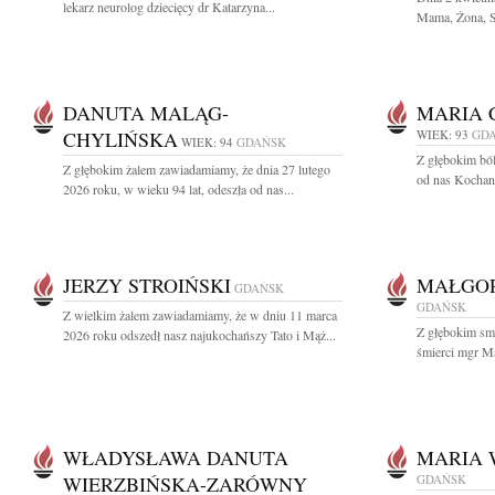
lekarz neurolog dziecięcy dr Katarzyna...
Mama, Żona, Si
DANUTA MALĄG-
MARIA 
CHYLIŃSKA
WIEK: 93
GD
WIEK: 94
GDAŃSK
Z głębokim bó
Z głębokim żalem zawiadamiamy, że dnia 27 lutego
od nas Kochana
2026 roku, w wieku 94 lat, odeszła od nas...
JERZY STROIŃSKI
MAŁGO
GDAŃSK
GDAŃSK
Z wielkim żalem zawiadamiamy, że w dniu 11 marca
Z głębokim sm
2026 roku odszedł nasz najukochańszy Tato i Mąż...
śmierci mgr Ma
WŁADYSŁAWA DANUTA
MARIA 
WIERZBIŃSKA-ZARÓWNY
GDAŃSK