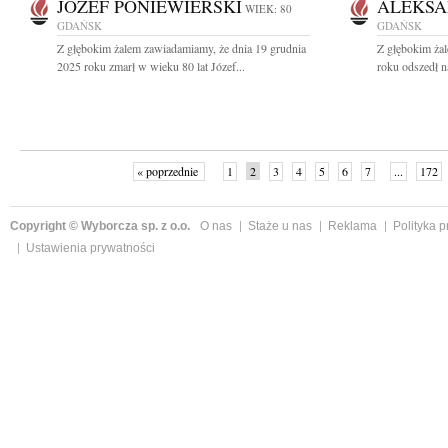
JÓZEF PONIEWIERSKI
ALEKSA
WIEK: 80
GDAŃSK
GDAŃSK
Z głębokim żalem zawiadamiamy, że dnia 19 grudnia
Z głębokim ża
2025 roku zmarł w wieku 80 lat Józef...
roku odszedł n
« poprzednie
1
2
3
4
5
6
7
...
172
Copyright © Wyborcza sp. z o.o.
O nas
Staże u nas
Reklama
Polityka 
Ustawienia prywatności