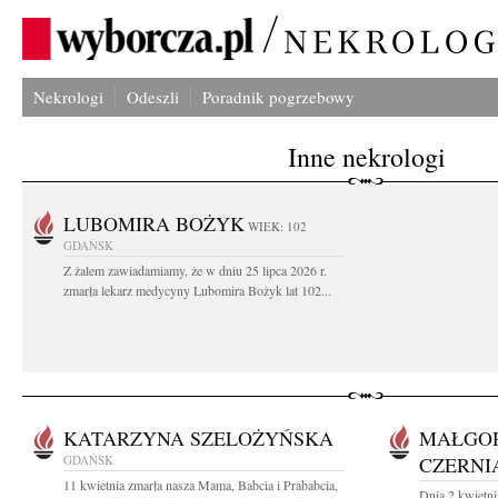
Nekrologi
Odeszli
Poradnik pogrzebowy
Inne nekrologi
LUBOMIRA BOŻYK
WIEK: 102
GDAŃSK
Z żalem zawiadamiamy, że w dniu 25 lipca 2026 r.
zmarła lekarz medycyny Lubomira Bożyk lat 102...
KATARZYNA SZELOŻYŃSKA
MAŁGO
GDAŃSK
CZERNI
11 kwietnia zmarła nasza Mama, Babcia i Prababcia,
Dnia 2 kwietni