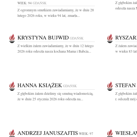
Z głębokim ża
WIEK: 94
GDAŃSK
odeszła nasza 
Z ogromnym smutkiem zawiadamiamy, że w dniu 28
lutego 2026 roku, w wieku 94 lat, zmarła...
KRYSTYNA BUJWID
RYSZAR
GDAŃSK
Z wielkim żalem zawiadamiamy, że w dniu 12 lutego
Z żalem zawiad
2026 roku odeszła nasza kochana Mama i Babcia...
w wieku 83 lat
HANNA KSIĄŻEK
STEFAN
GDAŃSK
Z głębokim żalem dzielimy się smutną wiadomością,
Z głębokim ża
że w dniu 25 stycznia 2026 roku odeszła na...
r. odszedł mój 
ANDRZEJ JANUSZAJTIS
WIESŁA
WIEK: 97