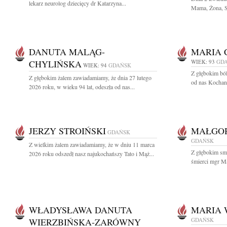
lekarz neurolog dziecięcy dr Katarzyna...
Mama, Żona, Si
DANUTA MALĄG-
MARIA 
CHYLIŃSKA
WIEK: 93
GD
WIEK: 94
GDAŃSK
Z głębokim bó
Z głębokim żalem zawiadamiamy, że dnia 27 lutego
od nas Kochana
2026 roku, w wieku 94 lat, odeszła od nas...
JERZY STROIŃSKI
MAŁGO
GDAŃSK
GDAŃSK
Z wielkim żalem zawiadamiamy, że w dniu 11 marca
Z głębokim sm
2026 roku odszedł nasz najukochańszy Tato i Mąż...
śmierci mgr Ma
WŁADYSŁAWA DANUTA
MARIA 
WIERZBIŃSKA-ZARÓWNY
GDAŃSK