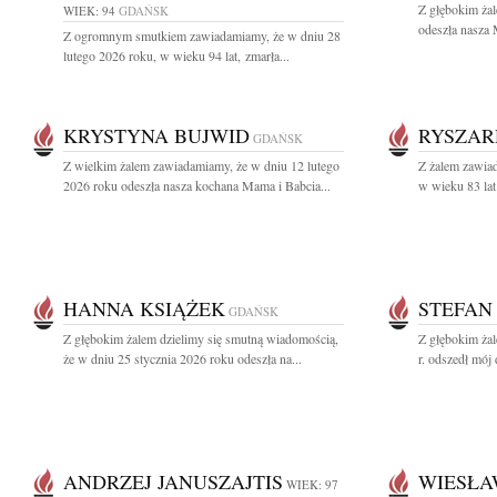
Z głębokim ża
WIEK: 94
GDAŃSK
odeszła nasza 
Z ogromnym smutkiem zawiadamiamy, że w dniu 28
lutego 2026 roku, w wieku 94 lat, zmarła...
KRYSTYNA BUJWID
RYSZAR
GDAŃSK
Z wielkim żalem zawiadamiamy, że w dniu 12 lutego
Z żalem zawiad
2026 roku odeszła nasza kochana Mama i Babcia...
w wieku 83 lat
HANNA KSIĄŻEK
STEFAN
GDAŃSK
Z głębokim żalem dzielimy się smutną wiadomością,
Z głębokim ża
że w dniu 25 stycznia 2026 roku odeszła na...
r. odszedł mój 
ANDRZEJ JANUSZAJTIS
WIESŁA
WIEK: 97