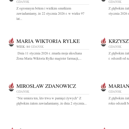
GDAŃSK
GDAŃSK
Z ogromnym bólem i wielkim smutkiem
Z głębokim ża
zawiadamiamy, że 22 stycznia 2026 r. w wieku 97
stycznia 2026 
lat...
MARIA WIKTORIA RYLKE
KRZYSZ
WIEK: 84
GDAŃSK
GDAŃSK
Dnia 11 stycznia 2026 r. zmarła moja ukochana
Z głębokim ża
Żona Maria Wiktoria Rylke magister farmacji,...
r. odszedł od n
MIROSŁAW ZDANOWICZ
MARIAN
GDAŃSK
GDAŃSK
"Nie umiera ten, kto trwa w pamięci żywych" Z
Z głębokim ża
głębokim żalem zawiadamiamy, że dnia 2 stycznia...
roku odszedł M