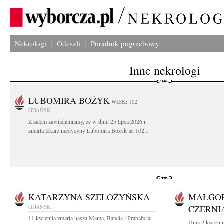
Nekrologi
Odeszli
Poradnik pogrzebowy
Inne nekrologi
LUBOMIRA BOŻYK
WIEK: 102
GDAŃSK
Z żalem zawiadamiamy, że w dniu 25 lipca 2026 r.
zmarła lekarz medycyny Lubomira Bożyk lat 102...
KATARZYNA SZELOŻYŃSKA
MAŁGO
GDAŃSK
CZERNI
11 kwietnia zmarła nasza Mama, Babcia i Prababcia,
Dnia 2 kwietni