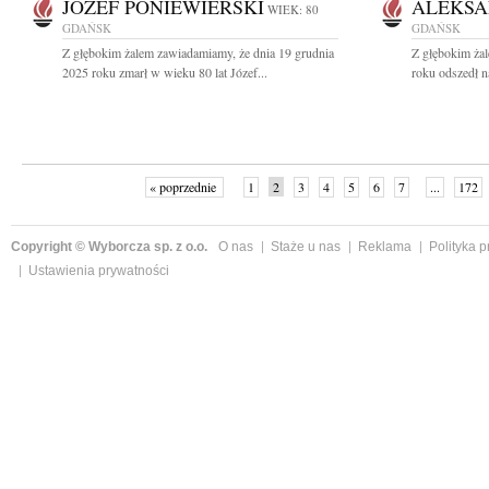
JÓZEF PONIEWIERSKI
ALEKSA
WIEK: 80
GDAŃSK
GDAŃSK
Z głębokim żalem zawiadamiamy, że dnia 19 grudnia
Z głębokim ża
2025 roku zmarł w wieku 80 lat Józef...
roku odszedł n
« poprzednie
1
2
3
4
5
6
7
...
172
Copyright © Wyborcza sp. z o.o.
O nas
Staże u nas
Reklama
Polityka 
Ustawienia prywatności