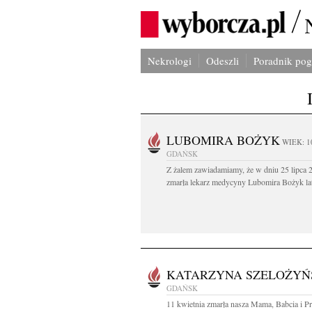
Nekrologi
Odeszli
Poradnik po
LUBOMIRA BOŻYK
WIEK: 1
GDAŃSK
Z żalem zawiadamiamy, że w dniu 25 lipca 2
zmarła lekarz medycyny Lubomira Bożyk lat
KATARZYNA SZELOŻYŃ
GDAŃSK
11 kwietnia zmarła nasza Mama, Babcia i Pr