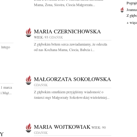
Pogrąż
Mama, Żona, Siostra, Ciocia Małgorzata...
Joanna
Z głęb
+ więc
MARIA CZERNICHOWSKA
WIEK: 93
GDAŃSK
Z głębokim bólem serca zawiadamiamy, że odeszła
 lutego
od nas Kochana Mama, Ciocia, Babcia i...
MAŁGORZATA SOKOŁOWSKA
GDAŃSK
11 marca
Z głębokim smutkiem przyjęliśmy wiadomość o
i Mąż...
śmierci mgr Małgorzaty Sokołowskiej wieloletniej...
MARIA WOJTKOWIAK
WIEK: 90
NY
GDAŃSK