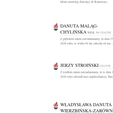
lekarz neurolog dziecięcy dr Katarzyna...
DANUTA MALĄG-
CHYLIŃSKA
WIEK: 94
GDAŃSK
Z głębokim żalem zawiadamiamy, że dnia 27
2026 roku, w wieku 94 lat, odeszła od nas...
JERZY STROIŃSKI
GDAŃSK
Z wielkim żalem zawiadamiamy, że w dniu 
2026 roku odszedł nasz najukochańszy Tato 
WŁADYSŁAWA DANUTA
WIERZBIŃSKA-ZARÓW