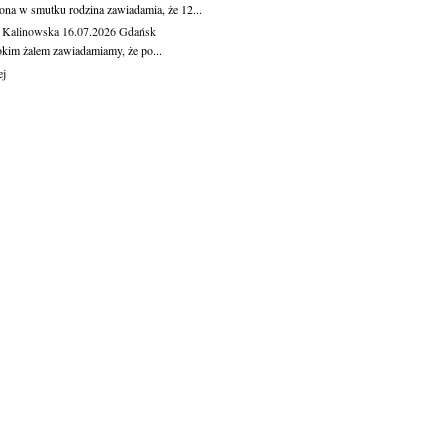
ona w smutku rodzina zawiadamia, że 12...
 Kalinowska
16.07.2026
Gdańsk
okim żalem zawiadamiamy, że po...
ej