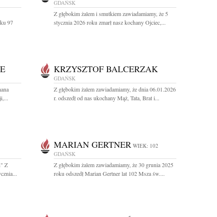
GDAŃSK
Z głębokim żalem i smutkiem zawiadamiamy, że 5
eku 97
stycznia 2026 roku zmarł nasz kochany Ojciec,...
E
KRZYSZTOF BALCERZAK
GDAŃSK
hana
Z głębokim żalem zawiadamiamy, że dnia 06.01.2026
,...
r. odszedł od nas ukochany Mąż, Tata, Brat i...
MARIAN GERTNER
WIEK: 102
GDAŃSK
h" Z
Z głębokim żalem zawiadamiamy, że 30 grunia 2025
cznia...
roku odszedł Marian Gertner lat 102 Msza św....