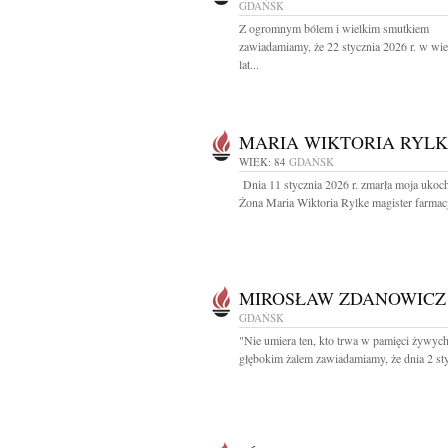
GDAŃSK
Z ogromnym bólem i wielkim smutkiem
zawiadamiamy, że 22 stycznia 2026 r. w wi
lat...
MARIA WIKTORIA RYLK
WIEK: 84
GDAŃSK
Dnia 11 stycznia 2026 r. zmarła moja ukoc
Żona Maria Wiktoria Rylke magister farmacji
MIROSŁAW ZDANOWICZ
GDAŃSK
"Nie umiera ten, kto trwa w pamięci żywyc
głębokim żalem zawiadamiamy, że dnia 2 sty