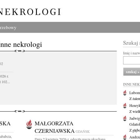
grzebowy
Inne nekrologi
Szukaj
Imię i naz
02
026 r.
 102...
INNE NE
Lubom
Z żale
Henryk
Z wiel
Jadwig
SKA
MAŁGORZATA
Gdańs
CZERNIAWSKA
Z głęb
GDAŃSK
ababcia,
Andrze
Dnia 2 kwietnia 2026 r. odeszła nasza ukochana