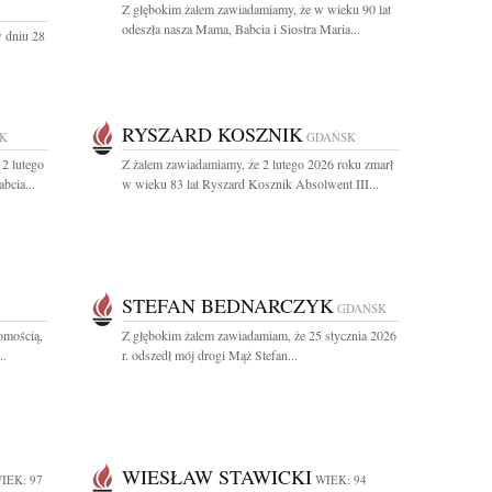
Z głębokim żalem zawiadamiamy, że w wieku 90 lat
odeszła nasza Mama, Babcia i Siostra Maria...
 dniu 28
RYSZARD KOSZNIK
K
GDAŃSK
2 lutego
Z żalem zawiadamiamy, że 2 lutego 2026 roku zmarł
bcia...
w wieku 83 lat Ryszard Kosznik Absolwent III...
STEFAN BEDNARCZYK
GDAŃSK
omością,
Z głębokim żalem zawiadamiam, że 25 stycznia 2026
..
r. odszedł mój drogi Mąż Stefan...
WIESŁAW STAWICKI
IEK: 97
WIEK: 94