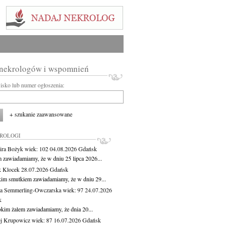
 nekrologów i wspomnień
wisko lub numer ogłoszenia:
+ szukanie zaawansowane
KROLOGI
ira Bożyk
wiek: 102
04.08.2026
Gdańsk
m zawiadamiamy, że w dniu 25 lipca 2026...
 Klocek
28.07.2026
Gdańsk
kim smutkiem zawiadamiamy, że w dniu 29...
a Semmerling-Owczarska
wiek: 97
24.07.2026
k
okim żalem zawiadamiamy, że dnia 20...
j Krupowicz
wiek: 87
16.07.2026
Gdańsk