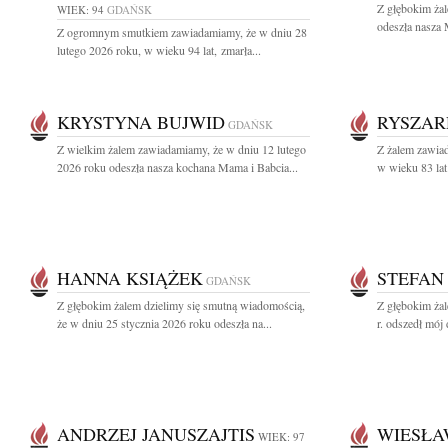
Z głębokim ża
WIEK: 94
GDAŃSK
odeszła nasza 
Z ogromnym smutkiem zawiadamiamy, że w dniu 28
lutego 2026 roku, w wieku 94 lat, zmarła...
KRYSTYNA BUJWID
RYSZAR
GDAŃSK
Z wielkim żalem zawiadamiamy, że w dniu 12 lutego
Z żalem zawiad
2026 roku odeszła nasza kochana Mama i Babcia...
w wieku 83 lat
HANNA KSIĄŻEK
STEFAN
GDAŃSK
Z głębokim żalem dzielimy się smutną wiadomością,
Z głębokim ża
że w dniu 25 stycznia 2026 roku odeszła na...
r. odszedł mój 
ANDRZEJ JANUSZAJTIS
WIESŁA
WIEK: 97