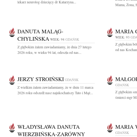
lekarz neurolog dziecięcy dr Katarzyna...
Mama, Żona, Si
DANUTA MALĄG-
MARIA 
CHYLIŃSKA
WIEK: 93
GD
WIEK: 94
GDAŃSK
Z głębokim bó
Z głębokim żalem zawiadamiamy, że dnia 27 lutego
od nas Kochana
2026 roku, w wieku 94 lat, odeszła od nas...
JERZY STROIŃSKI
MAŁGO
GDAŃSK
GDAŃSK
Z wielkim żalem zawiadamiamy, że w dniu 11 marca
Z głębokim sm
2026 roku odszedł nasz najukochańszy Tato i Mąż...
śmierci mgr Ma
WŁADYSŁAWA DANUTA
MARIA 
WIERZBIŃSKA-ZARÓWNY
GDAŃSK