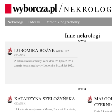
Nekrologi
Odeszli
Poradnik pogrzebowy
Inne nekrologi
LUBOMIRA BOŻYK
WIEK: 102
GDAŃSK
Z żalem zawiadamiamy, że w dniu 25 lipca 2026 r.
zmarła lekarz medycyny Lubomira Bożyk lat 102...
KATARZYNA SZELOŻYŃSKA
MAŁGO
GDAŃSK
CZERNI
11 kwietnia zmarła nasza Mama, Babcia i Prababcia,
Dnia 2 kwietni