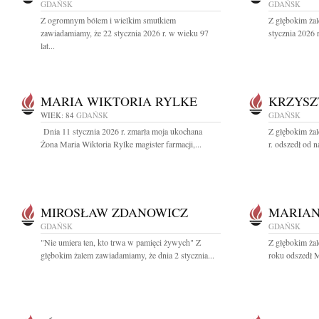
GDAŃSK
GDAŃSK
Z ogromnym bólem i wielkim smutkiem
Z głębokim ża
zawiadamiamy, że 22 stycznia 2026 r. w wieku 97
stycznia 2026 
lat...
MARIA WIKTORIA RYLKE
KRZYSZ
WIEK: 84
GDAŃSK
GDAŃSK
Dnia 11 stycznia 2026 r. zmarła moja ukochana
Z głębokim ża
Żona Maria Wiktoria Rylke magister farmacji,...
r. odszedł od n
MIROSŁAW ZDANOWICZ
MARIAN
GDAŃSK
GDAŃSK
"Nie umiera ten, kto trwa w pamięci żywych" Z
Z głębokim ża
głębokim żalem zawiadamiamy, że dnia 2 stycznia...
roku odszedł M