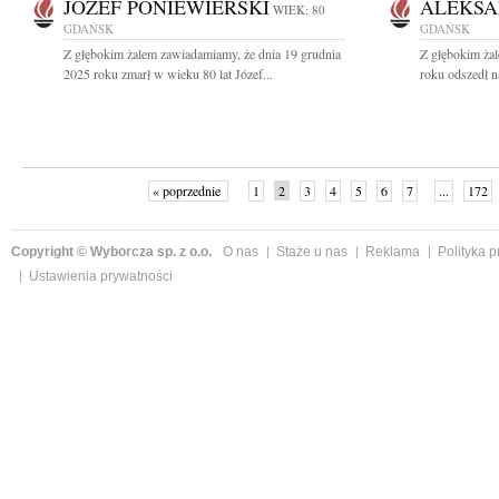
JÓZEF PONIEWIERSKI
ALEKSA
WIEK: 80
GDAŃSK
GDAŃSK
Z głębokim żalem zawiadamiamy, że dnia 19 grudnia
Z głębokim ża
2025 roku zmarł w wieku 80 lat Józef...
roku odszedł n
« poprzednie
1
2
3
4
5
6
7
...
172
Copyright © Wyborcza sp. z o.o.
O nas
Staże u nas
Reklama
Polityka 
Ustawienia prywatności