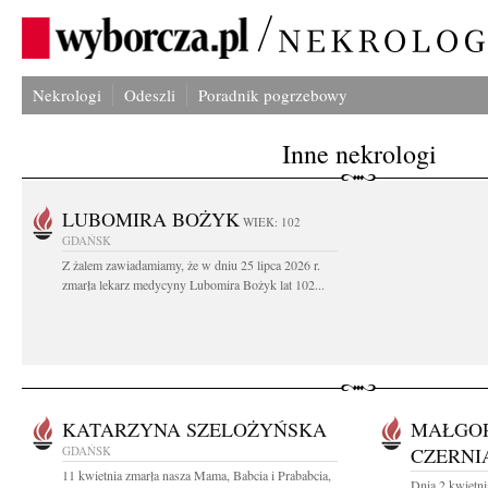
Nekrologi
Odeszli
Poradnik pogrzebowy
Inne nekrologi
LUBOMIRA BOŻYK
WIEK: 102
GDAŃSK
Z żalem zawiadamiamy, że w dniu 25 lipca 2026 r.
zmarła lekarz medycyny Lubomira Bożyk lat 102...
KATARZYNA SZELOŻYŃSKA
MAŁGO
GDAŃSK
CZERNI
11 kwietnia zmarła nasza Mama, Babcia i Prababcia,
Dnia 2 kwietni