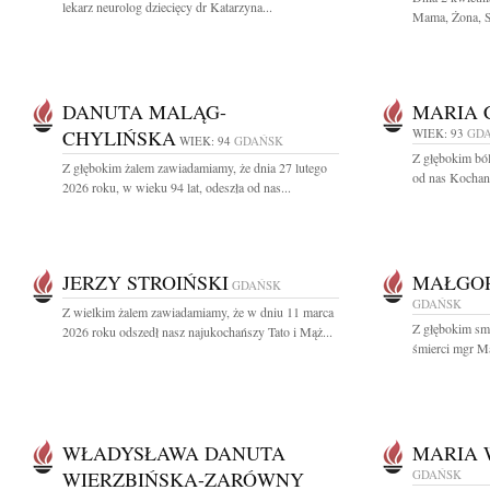
lekarz neurolog dziecięcy dr Katarzyna...
Mama, Żona, Si
DANUTA MALĄG-
MARIA 
CHYLIŃSKA
WIEK: 93
GD
WIEK: 94
GDAŃSK
Z głębokim bó
Z głębokim żalem zawiadamiamy, że dnia 27 lutego
od nas Kochana
2026 roku, w wieku 94 lat, odeszła od nas...
JERZY STROIŃSKI
MAŁGO
GDAŃSK
GDAŃSK
Z wielkim żalem zawiadamiamy, że w dniu 11 marca
Z głębokim sm
2026 roku odszedł nasz najukochańszy Tato i Mąż...
śmierci mgr Ma
WŁADYSŁAWA DANUTA
MARIA 
WIERZBIŃSKA-ZARÓWNY
GDAŃSK