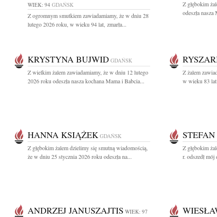
Z głębokim ża
WIEK: 94
GDAŃSK
odeszła nasza 
Z ogromnym smutkiem zawiadamiamy, że w dniu 28
lutego 2026 roku, w wieku 94 lat, zmarła...
KRYSTYNA BUJWID
RYSZAR
GDAŃSK
Z wielkim żalem zawiadamiamy, że w dniu 12 lutego
Z żalem zawiad
2026 roku odeszła nasza kochana Mama i Babcia...
w wieku 83 lat
HANNA KSIĄŻEK
STEFAN
GDAŃSK
Z głębokim żalem dzielimy się smutną wiadomością,
Z głębokim ża
że w dniu 25 stycznia 2026 roku odeszła na...
r. odszedł mój 
ANDRZEJ JANUSZAJTIS
WIESŁA
WIEK: 97