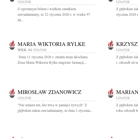
GDAŃSK
GDAŃSK
Z ogromnym bólem i wielkim smutkiem
Z głębokim ża
zawiadamiamy, że 22 stycznia 2026 r. w wieku 97
stycznia 2026 
lat...
MARIA WIKTORIA RYLKE
KRZYSZ
WIEK: 84
GDAŃSK
GDAŃSK
Dnia 11 stycznia 2026 r. zmarła moja ukochana
Z głębokim ża
Żona Maria Wiktoria Rylke magister farmacji,...
r. odszedł od n
MIROSŁAW ZDANOWICZ
MARIAN
GDAŃSK
GDAŃSK
"Nie umiera ten, kto trwa w pamięci żywych" Z
Z głębokim ża
głębokim żalem zawiadamiamy, że dnia 2 stycznia...
roku odszedł M