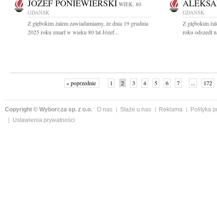
JÓZEF PONIEWIERSKI
ALEKSA
WIEK: 80
GDAŃSK
GDAŃSK
Z głębokim żalem zawiadamiamy, że dnia 19 grudnia
Z głębokim ża
2025 roku zmarł w wieku 80 lat Józef...
roku odszedł n
« poprzednie
1
2
3
4
5
6
7
...
172
Copyright © Wyborcza sp. z o.o.
O nas
Staże u nas
Reklama
Polityka 
Ustawienia prywatności