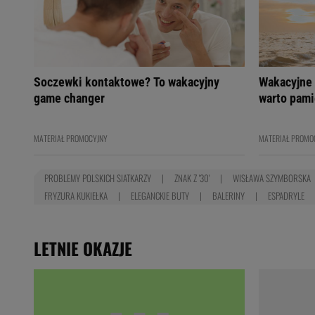
Soczewki kontaktowe? To wakacyjny
Wakacyjne 
game changer
warto pami
MATERIAŁ PROMOCYJNY
MATERIAŁ PROMO
PROBLEMY POLSKICH SIATKARZY
ZNAK Z '30'
WISŁAWA SZYMBORSKA
FRYZURA KUKIEŁKA
ELEGANCKIE BUTY
BALERINY
ESPADRYLE
LETNIE OKAZJE