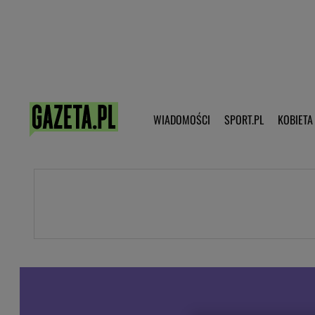
Poczta - Logowanie
Pobierz 
WIADOMOŚCI
SPORT.PL
KOBIETA
DZIECKO
KOBIETA
KULTURA
NEX
WIADOMOŚCI
SPORT
G.PL
Skoki narciarskie
Haps.pl
Ekstraklasa
Wiadomości ze świata
Bundesliga
Sport wiadomości
Liga Mistrzów
Horoskop
Liga Europy
Papież Franiszek
Koszykówka