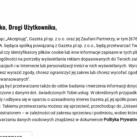
Meghan Markle
Krzesełka do ka
Magda Gessler
Łóżka dla dzieci
Barbara Kurdej-Szatan
Foteliki samoc
ko, Drogi Użytkowniku,
Księżna Kate
Przepisy
Porady
Jak zrobić?
jąc „Akceptuję”, Gazeta.pl sp. z o.o. oraz jej Zaufani Partnerzy, w tym [
67
.A. będąca spółką powiązaną z Gazeta.pl sp. z o.o., będą przetwarzać T
Na czasie
Grzyby
ail czy identyfikatory plików cookie lub inne informacje zapisane w tych p
Memy
Koronawirus
gólności na potrzeby wyświetlania reklam dopasowanych do Twoich zain
wygrana Chicago. 64
Oto następna rywalka Igi Świąte
Radio Zet
Porady - Zdrowi
acjach i w Internecie lub personalizacji treści w nich wyświetlanych. Wyr
andowskiego
Toronto! To będzie hit
Radio Pogoda
Sukienki jeanso
cesz wyrazić zgody, chcesz ograniczyć jej zakres lub chcesz wycofać zgo
Radio internetowe
Torebki worki
aawansowanych”.
 być przetwarzane także do celów badania i mierzenia informacji dot
Rock Radio
Życzenia
 łączone z danymi dot. świadczonych Tobie usług. W określonych przypad
Złote Przeboje
Życzenia urodz
i odbywa się w oparciu o uzasadniony interes Gazeta.pl, jej spółki powi
Chillizet - radio internetowe
Życzenia imien
. Takiemu przetwarzaniu możesz się sprzeciwić, przechodząc do „Ust
Podcasty
Newsy, plotki - 
nistratorem – w zależności od zakresu sprzeciwu i podmiotu, wobec które
E-booki - Audiobooki
Lifestyle
etwarzaniu danych osobowych znajdziesz w dokumencie
Polityka Prywatn
Planeta.pl
Co obejrzeć