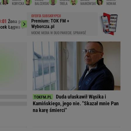
K
KORYCKA
BALCERSKI
TRELA
MAIKOWSKI
NOWAK
LED
OFERTA SUBSKRYPCJI
Premium: TOK FM +
Żona porzuciła go dla młodszego.
Dramatyczna 
Wyborcza.pl
cek Łągwa błagał, żeby wróciła
jeziorze Seksty
MOCNE MEDIA W DUO PAKIECIE. SPRAWDŹ
Duda ułaskawił Wąsika i
Kamińskiego, jego nie. "Skazał mnie Pan
du
Rodzina
na karę śmierci"
łodnych
Wakacje
Sennik