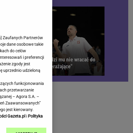
rmienia
Gliwice
Kielce
hodowe
Kraków
Lublin
Łódź
6
] Zaufanych Partnerów
woje dane osobowe takie
Olsztyn
likach do celów
Opole
teresowań i preferencji
k w
Brat Grbicia radzi mu nie wracać do
e
Płock
ażenie zgody jest
Serbii. "To przerażające"
we
Poznań
dę uprzednio udzieloną
Radom
yczących funkcjonowania
Rzeszów
kach przetwarzanie
inowe
Sosnowiec
ązanej – Agora S.A. –
inowe
Szczecin
awień Zaawansowanych”
Melo Radio
Toruń
go jest kierowany.
Trójmiasto
ości Gazeta.pl
i
Polityka
Warszawa
Wrocław