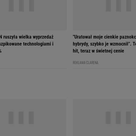
 ruszyła wielka wyprzedaż
"Uratował moje cienkie paznokc
szpikowane technologiami i
hybrydy, szybko je wzmocnił". T
%
hit, teraz w świetnej cenie
REKLAMA CLARENA