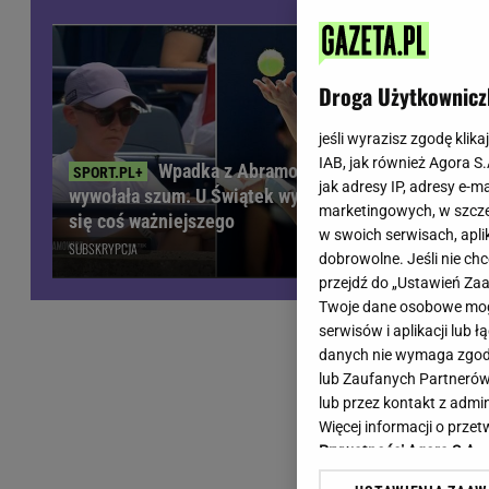
Wiadomości z Polski
Tenis
Plotki na topie
Sporty Walki
Niedziela handlowa
Siatkówka
Droga Użytkownicz
Informacje na bieżąco
PlusLiga
Metro Warszawa
Lekkoatletyka
jeśli wyrazisz zgodę klika
IAB, jak również Agora S
Duży Format
Kolarstwo
Wpadka z Abramowicz
jak adresy IP, adresy e-m
wywołała szum. U Świątek wydarzyło
Pogoda Warszawa
Bieganie
marketingowych, w szcze
Pucharowa 
się coś ważniejszego
Pogoda Kraków
Trening - ćwiczenia
w swoich serwisach, aplik
minuty Lew
SUBSKRYPCJA
Pogoda Gdańsk
Ćwiczenia
dobrowolne. Jeśli nie ch
Pogoda Poznań
Dieta - Odżywianie
przejdź do „Ustawień Z
Twoje dane osobowe mogą
Pogoda Wrocław
Jak schudnąć?
serwisów i aplikacji lub
Gazeta na X
Sport - Fitness
danych nie wymaga zgody 
Fitness
lub Zaufanych Partnerów
F1 - Formuła 1
lub przez kontakt z admi
Więcej informacji o prz
Prywatności Agora S.A.