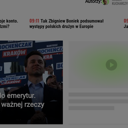
Autorzy:
KUCHARCZY
Telewizor LG O
je konto.
Tak Zbigniew Boniek podsumował
dzmi?
występy polskich drużyn w Europie
Ja
o emerytur.
 ważnej rzeczy
Doda
Kalkulator Poro
Magda Gessler
Kalendarz dni p
Agnieszka Woźniak-Starak
Kalendarz ciąży