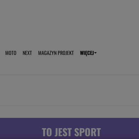
aplikację Gazeta - Android
Pobierz aplikację Gazeta -
MOTO
NEXT
MAGAZYN PROJEKT
WIĘCEJ
T
PLOTEK
SPORT.PL
HOROSKOPY
WEEKEND
TOK FM
WYBORC
ROZRYWKA
ŻYCIE I STYL
Gwiazdy Mundialu
Fryzury
Plotek
Makijaż
Gry online
Magia - Ciekawo
Historie
Wiadomości - 
TO JEST SPORT
WAGs
Sposób na za d
Anna Lewandowska
Gorączka u dzi