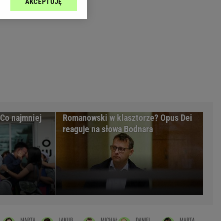
AKCEPTUJĘ
l sp. z o.o., jej
Zielona Góra
ić swoje preferencje
arzania danych poprzez
MAGAZYNY
ych”. Zmiana ustawień
syny
Kuchnia
a
Wysokie Obcasy
ach:
y
 celów identyfikacji.
omiar reklam i treści,
rynarka
enka za 29zł
 Co najmniej
Romanowski w klasztorze? Opus Dei
reaguje na słowa Bodnara
zula
 wide
y
to
kim obcasie
MARTA
JAKUB
MICHAŁ
DANIEL
MARTA