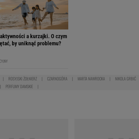
aktywności a kurzajki. O czym
ętać, by uniknąć problemu?
CYJNY
ROSYJSKI ŻOŁNIERZ
CZARNOGÓRA
MARTA NAWROCKA
NIKOLA GRBIĆ
PERFUMY DAMSKIE