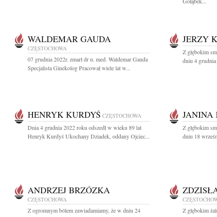
Gołąbek...
WALDEMAR GAUDA
JERZY 
CZĘSTOCHOWA
Z głębokim sm
07 grudnia 2022r. zmarł dr n. med. Waldemar Gauda
dniu 4 grudnia
Specjalista Ginekolog Pracował wiele lat w...
HENRYK KURDYŚ
JANINA 
CZĘSTOCHOWA
Dnia 4 grudnia 2022 roku odszedł w wieku 89 lat
Z głębokim sm
Henryk Kurdyś Ukochany Dziadek, oddany Ojciec...
dniu 18 wrześn
ANDRZEJ BRZÓZKA
ZDZISŁ
CZĘSTOCHOWA
CZĘSTOCHO
Z ogromnym bólem zawiadamiamy, że w dniu 24
Z głębokim żal