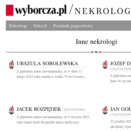
Nekrologi
Odeszli
Poradnik pogrzebowy
Inne nekrologi
URSZULA SOBOLEWSKA
JÓZEF 
CZĘSTOCHO
Z głębokim żalem zawiadamiamy, że w dniu 11
Z głębokim sm
lutego 2023 roku zmarła w wieku 79 lat Urszula...
dniu 16 styczn
JACEK ROZPĘDEK
JAN GO
CZĘSTOCHOWA
CZĘSTOCHO
Z głębokim żalem zawiadamiamy, że 9 stycznia 2023
22 grudnia 202
roku zmarł Jacek Rozpędek lekarz medycyny...
ukochany Ojcie