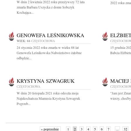
W dniu 2 kwietnia 2022 roku przeżywszy 72 lata
2022 roku zmar
zmarła Barbara Uszycka z domu Sobczyk
Kochająca...
GENOWEFA LEŚNIKOWSKA
ELŻBIE
WIEK: 88
CZĘSTOCHOWA
CZĘSTOCHO
24 stycznia 2022 roku zmarła w wieku 88 lat
15 grudnia 20
Genowefa Leśnikowska Nabożeństwo żałobne
Babcia Elżbiet
odbędzie...
KRYSTYNA SZWAGRUK
MACIEJ
CZĘSTOCHOWA
CZĘSTOCHO
W dniu 20 listopada 2021 roku odeszła moja
"Jam jest Zma
Najukochańsza Mamusia Krystyna Szwagruk
wierzy, choćby 
Pogrzeb...
« poprzednie
1
2
3
4
5
6
7
...
32