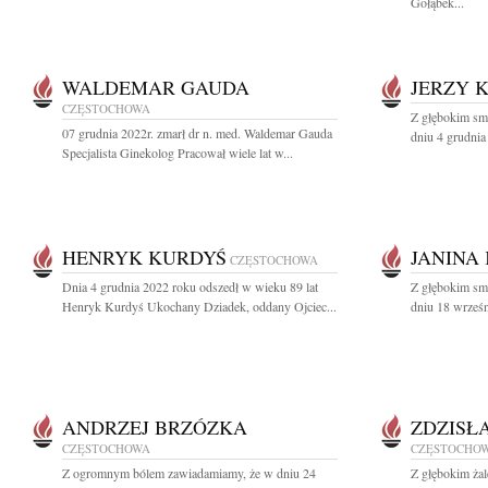
Gołąbek...
WALDEMAR GAUDA
JERZY 
CZĘSTOCHOWA
Z głębokim sm
07 grudnia 2022r. zmarł dr n. med. Waldemar Gauda
dniu 4 grudnia
Specjalista Ginekolog Pracował wiele lat w...
HENRYK KURDYŚ
JANINA 
CZĘSTOCHOWA
Dnia 4 grudnia 2022 roku odszedł w wieku 89 lat
Z głębokim sm
Henryk Kurdyś Ukochany Dziadek, oddany Ojciec...
dniu 18 wrześn
ANDRZEJ BRZÓZKA
ZDZISŁ
CZĘSTOCHOWA
CZĘSTOCHO
Z ogromnym bólem zawiadamiamy, że w dniu 24
Z głębokim żal