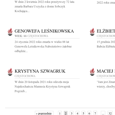
W dniu 2 kwietnia 2022 roku przeżywszy 72 lata
2022 roku zmar
zmarła Barbara Uszycka z domu Sobczyk
Kochająca...
GENOWEFA LEŚNIKOWSKA
ELŻBIE
WIEK: 88
CZĘSTOCHOWA
CZĘSTOCHO
24 stycznia 2022 roku zmarła w wieku 88 lat
15 grudnia 20
Genowefa Leśnikowska Nabożeństwo żałobne
Babcia Elżbiet
odbędzie...
KRYSTYNA SZWAGRUK
MACIEJ
CZĘSTOCHOWA
CZĘSTOCHO
W dniu 20 listopada 2021 roku odeszła moja
"Jam jest Zma
Najukochańsza Mamusia Krystyna Szwagruk
wierzy, choćby 
Pogrzeb...
« poprzednie
1
2
3
4
5
6
7
...
32