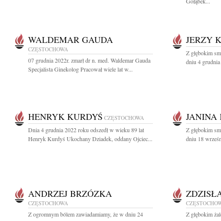
Gołąbek...
WALDEMAR GAUDA
JERZY 
CZĘSTOCHOWA
Z głębokim sm
07 grudnia 2022r. zmarł dr n. med. Waldemar Gauda
dniu 4 grudnia
Specjalista Ginekolog Pracował wiele lat w...
HENRYK KURDYŚ
JANINA 
CZĘSTOCHOWA
Dnia 4 grudnia 2022 roku odszedł w wieku 89 lat
Z głębokim sm
Henryk Kurdyś Ukochany Dziadek, oddany Ojciec...
dniu 18 wrześn
ANDRZEJ BRZÓZKA
ZDZISŁ
CZĘSTOCHOWA
CZĘSTOCHO
Z ogromnym bólem zawiadamiamy, że w dniu 24
Z głębokim żal