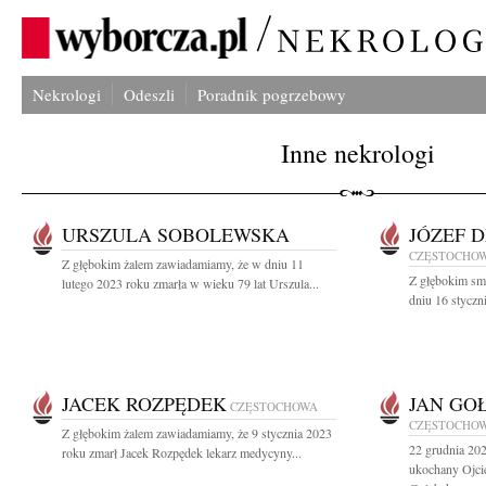
Nekrologi
Odeszli
Poradnik pogrzebowy
Inne nekrologi
URSZULA SOBOLEWSKA
JÓZEF 
CZĘSTOCHO
Z głębokim żalem zawiadamiamy, że w dniu 11
Z głębokim sm
lutego 2023 roku zmarła w wieku 79 lat Urszula...
dniu 16 styczn
JACEK ROZPĘDEK
JAN GO
CZĘSTOCHOWA
CZĘSTOCHO
Z głębokim żalem zawiadamiamy, że 9 stycznia 2023
22 grudnia 202
roku zmarł Jacek Rozpędek lekarz medycyny...
ukochany Ojcie