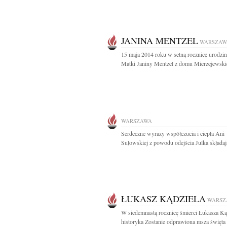
JANINA MENTZEL
WARSZAW
15 maja 2014 roku w setną rocznicę urodzin
Matki Janiny Mentzel z domu Mierzejewskie
WARSZAWA
Serdeczne wyrazy współczucia i ciepła Ani
Sułowskiej z powodu odejścia Julka składają
ŁUKASZ KĄDZIELA
WARSZ
W siedemnastą rocznicę śmierci Łukasza Ką
historyka Zostanie odprawiona msza święta 