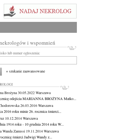
 nekrologów i wspomnień
wisko lub numer ogłoszenia:
+ szukanie zaawansowane
KROLOGI
na Brożyna
30.05.2022
Warszawa
ocznicę odejścia MARIANNA BROŻYNA Matko...
Chodorowska
26.03.2016
Warszawa
a 2016 roku minie 26. rocznica śmierci...
Guz
10.12.2014
Warszawa
dnia 1914 roku - 10 grudnia 2014 roku W...
a Wanda Zanussi
19.11.2014
Warszawa
rocznicę śmierci Jadwigi Wandy z...