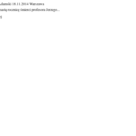
Adamski
18.11.2014
Warszawa
astą rocznicę śmierci profesora Jerzego...
ej