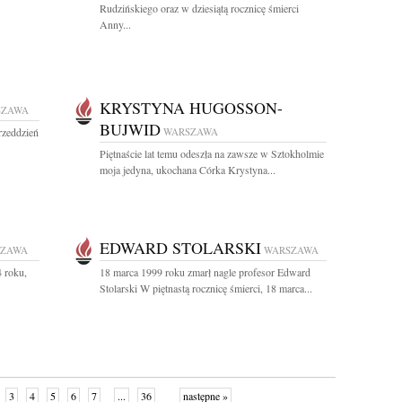
Rudzińskiego oraz w dziesiątą rocznicę śmierci
Anny...
KRYSTYNA HUGOSSON-
SZAWA
BUJWID
rzeddzień
WARSZAWA
Piętnaście lat temu odeszła na zawsze w Sztokholmie
moja jedyna, ukochana Córka Krystyna...
EDWARD STOLARSKI
SZAWA
WARSZAWA
4 roku,
18 marca 1999 roku zmarł nagle profesor Edward
Stolarski W piętnastą rocznicę śmierci, 18 marca...
3
4
5
6
7
...
36
następne »