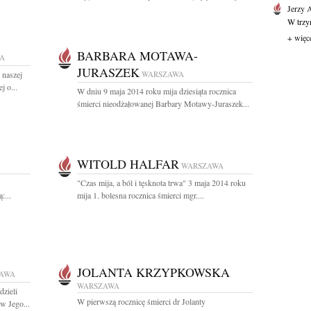
Jerzy 
W trzyn
+ więc
BARBARA MOTAWA-
A
JURASZEK
 naszej
WARSZAWA
j o...
W dniu 9 maja 2014 roku mija dziesiąta rocznica
śmierci nieodżałowanej Barbary Motawy-Juraszek...
WITOLD HALFAR
WARSZAWA
"Czas mija, a ból i tęsknota trwa" 3 maja 2014 roku
:...
mija 1. bolesna rocznica śmierci mgr....
JOLANTA KRZYPKOWSKA
AWA
WARSZAWA
dzieli
W pierwszą rocznicę śmierci dr Jolanty
w Jego...