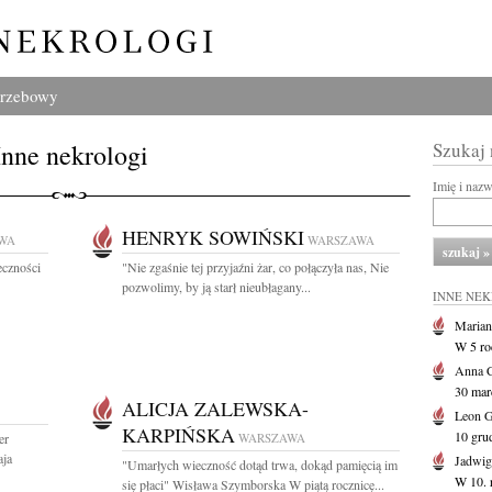
grzebowy
Inne nekrologi
Szukaj
Imię i naz
HENRYK SOWIŃSKI
WA
WARSZAWA
eczności
"Nie zgaśnie tej przyjaźni żar, co połączyła nas, Nie
pozwolimy, by ją starł nieubłagany...
INNE NE
Marian
W 5 r
Anna 
30 marc
ALICJA ZALEWSKA-
Leon 
KARPIŃSKA
10 gru
er
WARSZAWA
aja
Jadwig
"Umarłych wieczność dotąd trwa, dokąd pamięcią im
W 10. 
się płaci" Wisława Szymborska W piątą rocznicę...