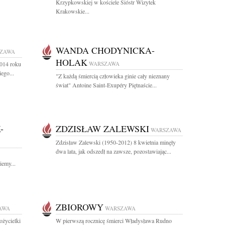
Krzypkowskiej w kościele Sióstr Wizytek
Krakowskie...
WANDA CHODYNICKA-
ZAWA
HOLAK
2014 roku
WARSZAWA
ego...
"Z każdą śmiercią człowieka ginie cały nieznany
świat" Antoine Saint-Exupéry Piętnaście...
-
ZDZISŁAW ZALEWSKI
WARSZAWA
Zdzisław Zalewski (1950-2012) 8 kwietnia minęły
dwa lata, jak odszedł na zawsze, pozostawiając...
iemy...
ZBIOROWY
AWA
WARSZAWA
ożycielki
W pierwszą rocznicę śmierci Władysława Rudno