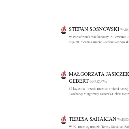
STEFAN SOSNOWSKI
WARS
W Poniedziałek Wielkanocny, 21 kwietnia 
mija 20. rocznica śmierci Stefana Sosnowski
MAŁGORZATA JASICZEK
GEBERT
WARSZAWA
12 kwietnia - trzecia rocznica śmierci naszej
ukochanej Małgorzaty Jasiczek-Gebert Będz
TERESA SAHAKIAN
WARSZ
W 99. rocznicę urodzin Teresy Sahakian Zał