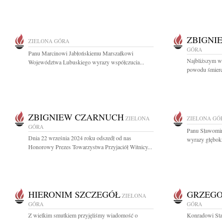
ZBIGNI
ZIELONA GÓRA
GÓRA
Panu Marcinowi Jabłońskiemu Marszałkowi
Najbliższym w
Województwa Lubuskiego wyrazy współczucia...
powodu śmierc
ZBIGNIEW CZARNUCH
ZIELONA
ZIELONA GÓ
GÓRA
Panu Sławomi
Dnia 22 września 2024 roku odszedł od nas
wyrazy głębok
Honorowy Prezes Towarzystwa Przyjaciół Witnicy...
HIERONIM SZCZEGÓŁ
GRZEGO
ZIELONA
GÓRA
GÓRA
Z wielkim smutkiem przyjęliśmy wiadomość o
Konradowi Sta