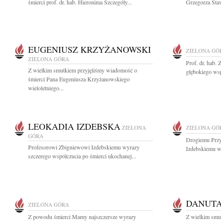
śmierci prof. dr. hab. Hieronima Szczegóły...
Grzegorza Staw
EUGENIUSZ KRZYŻANOWSKI
ZIELONA GÓ
ZIELONA GÓRA
Prof. dr. hab
Z wielkim smutkiem przyjęliśmy wiadomość o
głębokiego wsp
śmierci Pana Eugeniusza Krzyżanowskiego
wieloletniego...
LEOKADIA IZDEBSKA
ZIELONA
ZIELONA GÓ
GÓRA
Drogiemu Przy
Profesorowi Zbigniewowi Izdebskiemu wyrazy
Izdebskiemu wy
szczerego współczucia po śmierci ukochanej...
DANUTA
ZIELONA GÓRA
Z powodu śmierci Mamy najszczersze wyrazy
Z wielkim smu