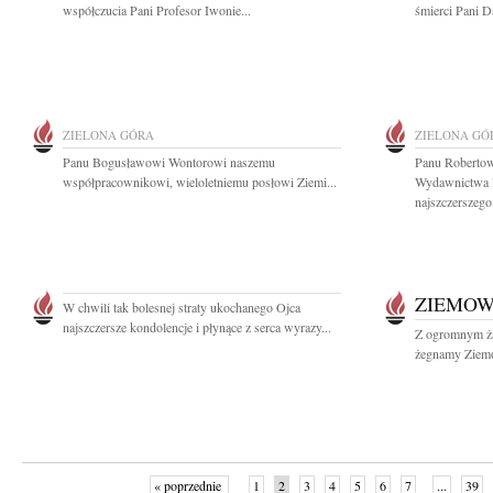
współczucia Pani Profesor Iwonie...
śmierci Pani 
ZIELONA GÓRA
ZIELONA GÓ
Panu Bogusławowi Wontorowi naszemu
Panu Robertow
współpracownikowi, wieloletniemu posłowi Ziemi...
Wydawnictwa P
najszczerszego.
ZIEMOW
W chwili tak bolesnej straty ukochanego Ojca
najszczersze kondolencje i płynące z serca wyrazy...
Z ogromnym żal
żegnamy Ziemow
« poprzednie
1
2
3
4
5
6
7
...
39