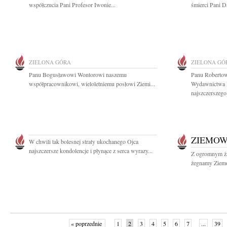
współczucia Pani Profesor Iwonie...
śmierci Pani 
ZIELONA GÓRA
ZIELONA GÓ
Panu Bogusławowi Wontorowi naszemu
Panu Robertow
współpracownikowi, wieloletniemu posłowi Ziemi...
Wydawnictwa P
najszczerszego.
ZIEMOW
W chwili tak bolesnej straty ukochanego Ojca
najszczersze kondolencje i płynące z serca wyrazy...
Z ogromnym żal
żegnamy Ziemow
« poprzednie
1
2
3
4
5
6
7
...
39