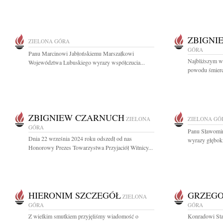
ZBIGNI
ZIELONA GÓRA
GÓRA
Panu Marcinowi Jabłońskiemu Marszałkowi
Najbliższym w
Województwa Lubuskiego wyrazy współczucia...
powodu śmierc
ZBIGNIEW CZARNUCH
ZIELONA
ZIELONA GÓ
GÓRA
Panu Sławomi
Dnia 22 września 2024 roku odszedł od nas
wyrazy głębok
Honorowy Prezes Towarzystwa Przyjaciół Witnicy...
HIERONIM SZCZEGÓŁ
GRZEGO
ZIELONA
GÓRA
GÓRA
Z wielkim smutkiem przyjęliśmy wiadomość o
Konradowi Sta