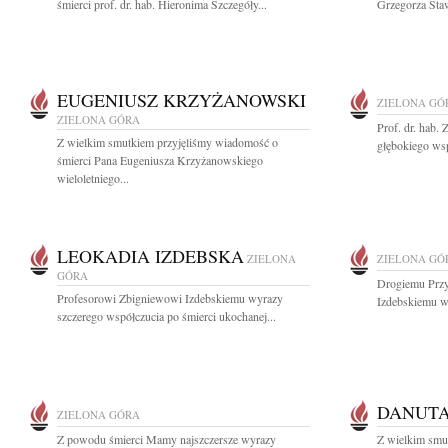
śmierci prof. dr. hab. Hieronima Szczegóły...
Grzegorza Staw
EUGENIUSZ KRZYŻANOWSKI
ZIELONA GÓ
ZIELONA GÓRA
Prof. dr. hab
Z wielkim smutkiem przyjęliśmy wiadomość o
głębokiego wsp
śmierci Pana Eugeniusza Krzyżanowskiego
wieloletniego...
LEOKADIA IZDEBSKA
ZIELONA
ZIELONA GÓ
GÓRA
Drogiemu Przy
Profesorowi Zbigniewowi Izdebskiemu wyrazy
Izdebskiemu wy
szczerego współczucia po śmierci ukochanej...
DANUTA
ZIELONA GÓRA
Z powodu śmierci Mamy najszczersze wyrazy
Z wielkim smu