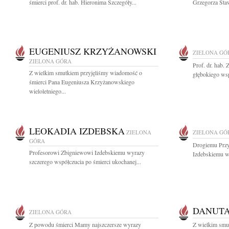
śmierci prof. dr. hab. Hieronima Szczegóły...
Grzegorza Staw
EUGENIUSZ KRZYŻANOWSKI
ZIELONA GÓ
ZIELONA GÓRA
Prof. dr. hab
Z wielkim smutkiem przyjęliśmy wiadomość o
głębokiego wsp
śmierci Pana Eugeniusza Krzyżanowskiego
wieloletniego...
LEOKADIA IZDEBSKA
ZIELONA
ZIELONA GÓ
GÓRA
Drogiemu Przy
Profesorowi Zbigniewowi Izdebskiemu wyrazy
Izdebskiemu wy
szczerego współczucia po śmierci ukochanej...
DANUTA
ZIELONA GÓRA
Z powodu śmierci Mamy najszczersze wyrazy
Z wielkim smu