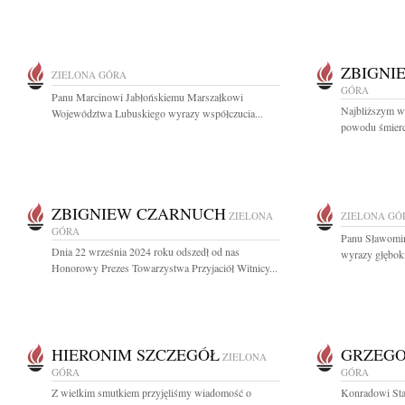
ZBIGNI
ZIELONA GÓRA
GÓRA
Panu Marcinowi Jabłońskiemu Marszałkowi
Najbliższym w
Województwa Lubuskiego wyrazy współczucia...
powodu śmierc
ZBIGNIEW CZARNUCH
ZIELONA
ZIELONA GÓ
GÓRA
Panu Sławomi
Dnia 22 września 2024 roku odszedł od nas
wyrazy głębok
Honorowy Prezes Towarzystwa Przyjaciół Witnicy...
HIERONIM SZCZEGÓŁ
GRZEGO
ZIELONA
GÓRA
GÓRA
Z wielkim smutkiem przyjęliśmy wiadomość o
Konradowi Sta