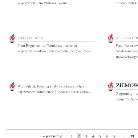
współczucia Pani Profesor Iwonie...
śmierci Pani 
ZIELONA GÓRA
ZIELONA GÓ
Panu Bogusławowi Wontorowi naszemu
Panu Robertow
współpracownikowi, wieloletniemu posłowi Ziemi...
Wydawnictwa P
najszczerszego.
ZIEMOW
W chwili tak bolesnej straty ukochanego Ojca
najszczersze kondolencje i płynące z serca wyrazy...
Z ogromnym żal
żegnamy Ziemow
« poprzednie
1
2
3
4
5
6
7
...
39