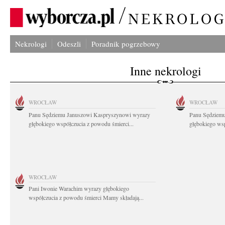
Nekrologi
Odeszli
Poradnik pogrzebowy
Inne nekrologi
WROCŁAW
WROCŁAW
Panu Sędziemu Januszowi Kaspryszynowi wyrazy
Panu Sędziem
głębokiego współczucia z powodu śmierci...
głębokiego wsp
WROCŁAW
Pani Iwonie Warachim wyrazy głębokiego
współczucia z powodu śmierci Mamy składają...