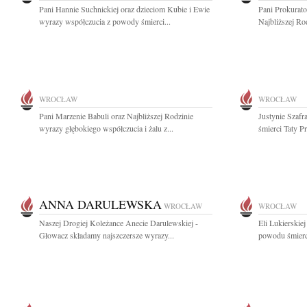
Pani Hannie Suchnickiej oraz dzieciom Kubie i Ewie
Pani Prokurato
wyrazy współczucia z powody śmierci...
Najbliższej Ro
WROCŁAW
WROCŁAW
Pani Marzenie Babuli oraz Najbliższej Rodzinie
Justynie Szaf
wyrazy głębokiego współczucia i żalu z...
śmierci Taty Prz
ANNA DARULEWSKA
WROCŁAW
WROCŁAW
Naszej Drogiej Koleżance Anecie Darulewskiej -
Eli Lukierskie
Głowacz składamy najszczersze wyrazy...
powodu śmierci