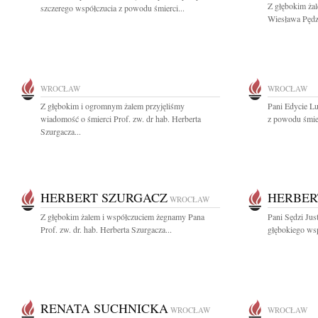
Z głębokim ża
szczerego współczucia z powodu śmierci...
Wiesława Pędzi
WROCŁAW
WROCŁAW
Z głębokim i ogromnym żalem przyjęliśmy
Pani Edycie L
wiadomość o śmierci Prof. zw. dr hab. Herberta
z powodu śmier
Szurgacza...
HERBERT SZURGACZ
HERBER
WROCŁAW
Z głębokim żalem i współczuciem żegnamy Pana
Pani Sędzi Jus
Prof. zw. dr. hab. Herberta Szurgacza...
głębokiego wsp
RENATA SUCHNICKA
WROCŁAW
WROCŁAW