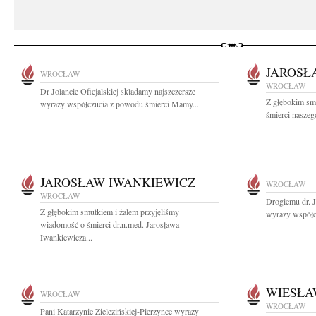
JAROSŁ
WROCŁAW
WROCŁAW
Dr Jolancie Oficjalskiej składamy najszczersze
Z głębokim sm
wyrazy współczucia z powodu śmierci Mamy...
śmierci naszeg
JAROSŁAW IWANKIEWICZ
WROCŁAW
WROCŁAW
Drogiemu dr. 
Z głębokim smutkiem i żalem przyjęliśmy
wyrazy współc
wiadomość o śmierci dr.n.med. Jarosława
Iwankiewicza...
WIESŁA
WROCŁAW
WROCŁAW
Pani Katarzynie Zielezińskiej-Pierzynce wyrazy