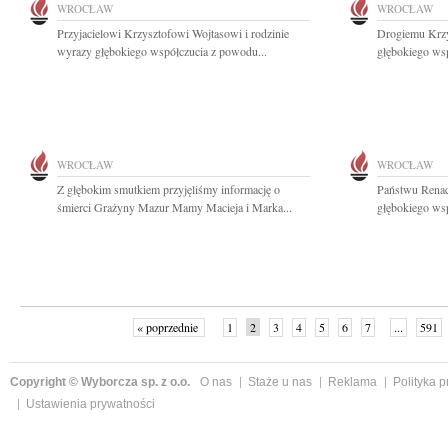
WROCŁAW
WROCŁAW
Przyjacielowi Krzysztofowi Wojtasowi i rodzinie
Drogiemu Krzy
wyrazy głębokiego współczucia z powodu...
głębokiego wsp
WROCŁAW
WROCŁAW
Z głębokim smutkiem przyjęliśmy informację o
Państwu Renac
śmierci Grażyny Mazur Mamy Macieja i Marka...
głębokiego wsp
« poprzednie
1
2
3
4
5
6
7
...
591
Copyright © Wyborcza sp. z o.o.
O nas
Staże u nas
Reklama
Polityka 
Ustawienia prywatności