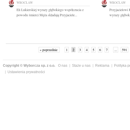
WROCŁAW
WROCŁAW
Eli Lukierskiej wyrazy głębokiego współczucia z
Przyjacielowi 
powodu śmierci Męża składają Przyjaciele...
wyrazy głębok
« poprzednie
1
2
3
4
5
6
7
...
591
Copyright © Wyborcza sp. z o.o.
O nas
Staże u nas
Reklama
Polityka 
Ustawienia prywatności