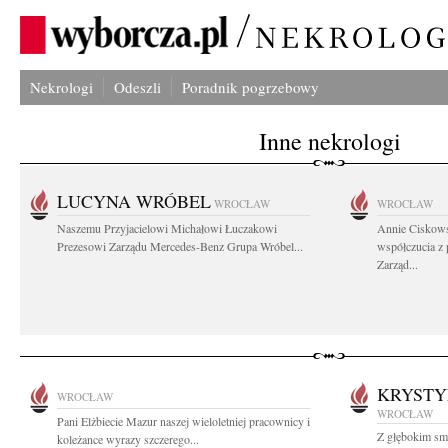
Nekrologi
Odeszli
Poradnik pogrzebowy
Inne nekrologi
LUCYNA WRÓBEL
WROCŁAW
WROCŁAW
Naszemu Przyjacielowi Michałowi Łuczakowi
Annie Ciskows
Prezesowi Zarządu Mercedes-Benz Grupa Wróbel...
współczucia z
Zarząd...
KRYST
WROCŁAW
WROCŁAW
Pani Elżbiecie Mazur naszej wieloletniej pracownicy i
Z głębokim smu
koleżance wyrazy szczerego...