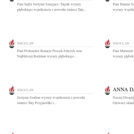
Pani Sędzi Justynie Szurgacz- Ślęzak wyrazy
Pani Hannie Su
głębokiego współczucia z powodu śmierci Taty...
wyrazy współcz
WROCŁAW
WROCŁAW
Pani Prokurator Renacie Procyk-Jończyk oraz
Pani Marzenie 
Najbliższej Rodzinie wyrazy głębokiego...
wyrazy głęboki
ANNA 
WROCŁAW
Justynie Szafran wyrazy współczucia z powodu
Naszej Drogiej
śmierci Taty Przyjaciółki i...
Głowacz składa