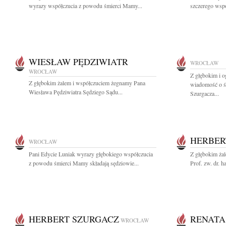
wyrazy współczucia z powodu śmierci Mamy...
szczerego wspó
WIESŁAW PĘDZIWIATR
WROCŁAW
WROCŁAW
Z głębokim i 
Z głębokim żalem i współczuciem żegnamy Pana
wiadomość o śm
Wiesława Pędziwiatra Sędziego Sądu...
Szurgacza...
HERBER
WROCŁAW
Pani Edycie Luniak wyrazy głębokiego współczucia
Z głębokim ża
z powodu śmierci Mamy składają sędziowie...
Prof. zw. dr. h
HERBERT SZURGACZ
RENATA
WROCŁAW