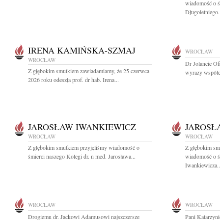
wiadomość o ś
Długoletniego.
IRENA KAMIŃSKA-SZMAJ
WROCŁAW
WROCŁAW
Dr Jolancie Of
Z głębokim smutkiem zawiadamiamy, że 25 czerwca
wyrazy współc
2026 roku odeszła prof. dr hab. Irena...
JAROSŁAW IWANKIEWICZ
JAROSŁ
WROCŁAW
WROCŁAW
Z głębokim smutkiem przyjęliśmy wiadomość o
Z głębokim smu
śmierci naszego Kolegi dr. n med. Jarosława...
wiadomość o śm
Iwankiewicza..
WROCŁAW
WROCŁAW
Drogiemu dr. Jackowi Adamusowi najszczersze
Pani Katarzyni