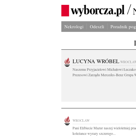
Nekrologi
Odeszli
Poradnik po
LUCYNA WRÓBEL
WROCŁA
Naszemu Przyjacielowi Michałowi Łuczak
Prezesowi Zarządu Mercedes-Benz Grupa W
WROCŁAW
Pani Elżbiecie Mazur naszej wieloletniej pr
koleżance wyrazy szczerego...