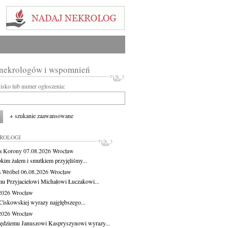
 nekrologów i wspomnień
wisko lub numer ogłoszenia:
+ szukanie zaawansowane
KROLOGI
a Korony
07.08.2026
Wrocław
okim żalem i smutkiem przyjęliśmy...
 Wróbel
06.08.2026
Wrocław
u Przyjacielowi Michałowi Łuczakowi...
.2026
Wrocław
Ciskowskiej wyrazy najgłębszego...
.2026
Wrocław
ędziemu Januszowi Kaspryszynowi wyrazy...