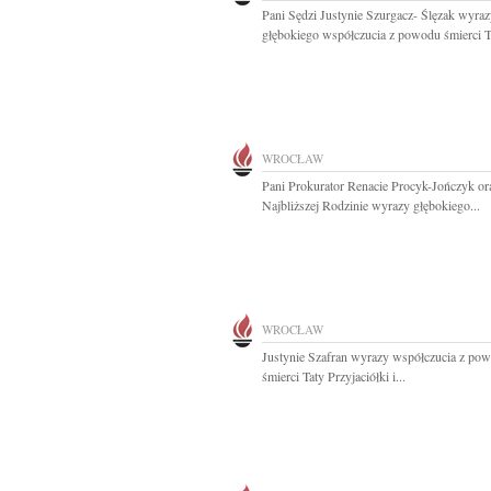
Pani Sędzi Justynie Szurgacz- Ślęzak wyra
głębokiego współczucia z powodu śmierci Ta
WROCŁAW
Pani Prokurator Renacie Procyk-Jończyk or
Najbliższej Rodzinie wyrazy głębokiego...
WROCŁAW
Justynie Szafran wyrazy współczucia z po
śmierci Taty Przyjaciółki i...