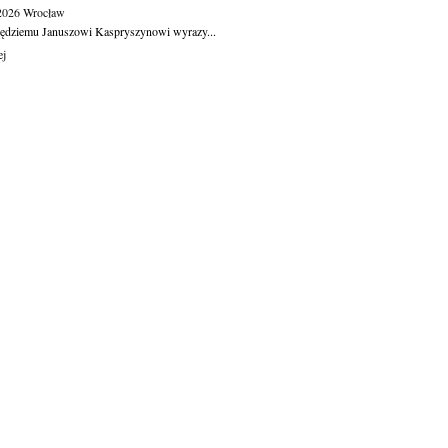
.2026
Wrocław
ędziemu Januszowi Kaspryszynowi wyrazy...
ej