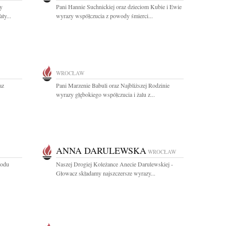
zy
Pani Hannie Suchnickiej oraz dzieciom Kubie i Ewie
ty...
wyrazy współczucia z powody śmierci...
WROCŁAW
az
Pani Marzenie Babuli oraz Najbliższej Rodzinie
wyrazy głębokiego współczucia i żalu z...
ANNA DARULEWSKA
WROCŁAW
wodu
Naszej Drogiej Koleżance Anecie Darulewskiej -
Głowacz składamy najszczersze wyrazy...