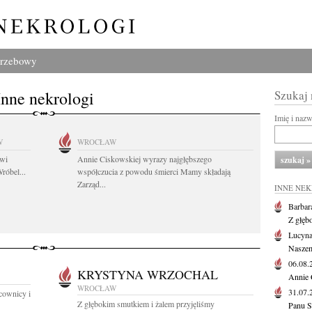
grzebowy
Inne nekrologi
Szukaj
Imię i naz
W
WROCŁAW
owi
Annie Ciskowskiej wyrazy najgłębszego
róbel...
współczucia z powodu śmierci Mamy składają
Zarząd...
INNE NE
Barbar
Z głęb
Lucyna
Naszem
06.08
KRYSTYNA WRZOCHAL
Annie 
WROCŁAW
31.07
acownicy i
Z głębokim smutkiem i żalem przyjęliśmy
Panu S