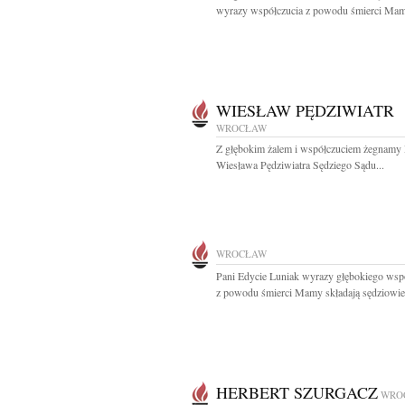
wyrazy współczucia z powodu śmierci Mam
WIESŁAW PĘDZIWIATR
WROCŁAW
Z głębokim żalem i współczuciem żegnamy
Wiesława Pędziwiatra Sędziego Sądu...
WROCŁAW
Pani Edycie Luniak wyrazy głębokiego wsp
z powodu śmierci Mamy składają sędziowie.
HERBERT SZURGACZ
WRO