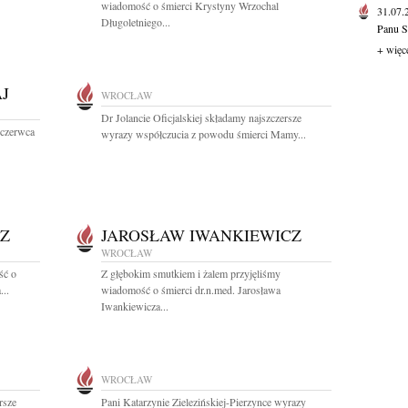
wiadomość o śmierci Krystyny Wrzochal
31.07
Długoletniego...
Panu S
+ więc
J
WROCŁAW
Dr Jolancie Oficjalskiej składamy najszczersze
 czerwca
wyrazy współczucia z powodu śmierci Mamy...
Z
JAROSŁAW IWANKIEWICZ
WROCŁAW
ść o
Z głębokim smutkiem i żalem przyjęliśmy
...
wiadomość o śmierci dr.n.med. Jarosława
Iwankiewicza...
WROCŁAW
rsze
Pani Katarzynie Zielezińskiej-Pierzynce wyrazy