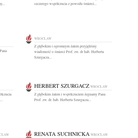
y...
szczerego współczucia z powodu śmierci...
WROCŁAW
Z głębokim i ogromnym żalem przyjęliśmy
 Pana
wiadomość o śmierci Prof. zw. dr hab. Herberta
Szurgacza...
HERBERT SZURGACZ
WROCŁAW
ółczucia
Z głębokim żalem i współczuciem żegnamy Pana
..
Prof. zw. dr. hab. Herberta Szurgacza...
RENATA SUCHNICKA
CŁAW
WROCŁAW