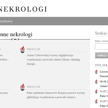
grzebowy
Inne nekrologi
Szukaj
Imię i naz
W
WROCŁAW
owi
Annie Ciskowskiej wyrazy najgłębszego
róbel...
współczucia z powodu śmierci Mamy składają
Zarząd...
INNE NE
Lucyna
Naszem
06.08
Annie 
WROCŁAW
31.07
wyrazy
Panu Sędziemu Januszowi Kaspryszynowi wyrazy
Panu S
głębokiego współczucia z powodu śmierci...
31.07
Panu S