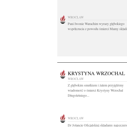
WROCŁAW
Pani Iwonie Warachim wyrazy głębokiego
współczucia z powodu śmierci Mamy składaj
KRYSTYNA WRZOCHAL
WROCŁAW
Z głębokim smutkiem i żalem przyjęliśmy
wiadomość o śmierci Krystyny Wrzochal
Długoletniego...
WROCŁAW
Dr Jolancie Oficjalskiej składamy najszczer