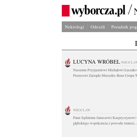
Nekrologi
Odeszli
Poradnik po
LUCYNA WRÓBEL
WROCŁA
Naszemu Przyjacielowi Michałowi Łuczak
Prezesowi Zarządu Mercedes-Benz Grupa W
WROCŁAW
Panu Sędziemu Januszowi Kaspryszynowi 
głębokiego współczucia z powodu śmierci...