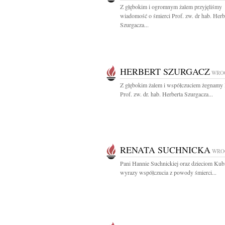
Z głębokim i ogromnym żalem przyjęliśmy
wiadomość o śmierci Prof. zw. dr hab. Herb
Szurgacza...
HERBERT SZURGACZ
WRO
Z głębokim żalem i współczuciem żegnamy
Prof. zw. dr. hab. Herberta Szurgacza...
RENATA SUCHNICKA
WRO
Pani Hannie Suchnickiej oraz dzieciom Kub
wyrazy współczucia z powody śmierci...