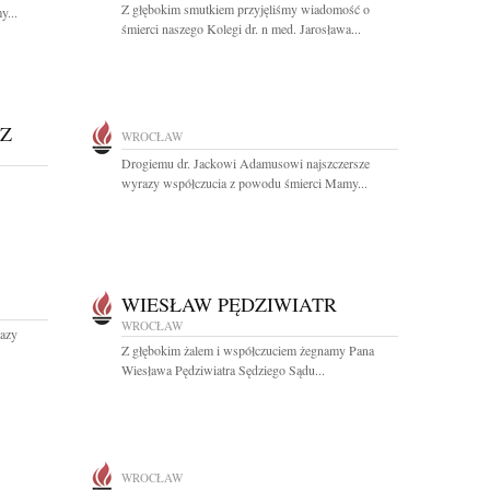
Z głębokim smutkiem przyjęliśmy wiadomość o
y...
śmierci naszego Kolegi dr. n med. Jarosława...
Z
WROCŁAW
Drogiemu dr. Jackowi Adamusowi najszczersze
wyrazy współczucia z powodu śmierci Mamy...
WIESŁAW PĘDZIWIATR
WROCŁAW
razy
Z głębokim żalem i współczuciem żegnamy Pana
Wiesława Pędziwiatra Sędziego Sądu...
WROCŁAW