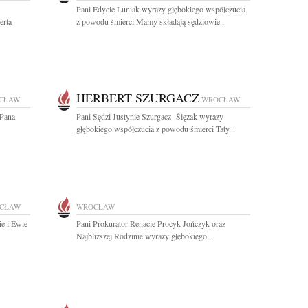
Pani Edycie Luniak wyrazy głębokiego współczucia
erta
z powodu śmierci Mamy składają sędziowie...
HERBERT SZURGACZ
CŁAW
WROCŁAW
 Pana
Pani Sędzi Justynie Szurgacz- Ślęzak wyrazy
głębokiego współczucia z powodu śmierci Taty...
CŁAW
WROCŁAW
ie i Ewie
Pani Prokurator Renacie Procyk-Jończyk oraz
Najbliższej Rodzinie wyrazy głębokiego...