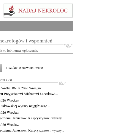
 nekrologów i wspomnień
wisko lub numer ogłoszenia:
+ szukanie zaawansowane
KROLOGI
 Wróbel
06.08.2026
Wrocław
u Przyjacielowi Michałowi Łuczakowi...
.2026
Wrocław
Ciskowskiej wyrazy najgłębszego...
.2026
Wrocław
ędziemu Januszowi Kaspryszynowi wyrazy...
.2026
Wrocław
ędziemu Januszowi Kaspryszynowi wyrazy...