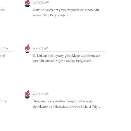
WROCŁAW
inie
Justynie Szafran wyrazy współczucia z powodu
śmierci Taty Przyjaciółki i...
CŁAW
WROCŁAW
iej -
Eli Lukierskiej wyrazy głębokiego współczucia z
powodu śmierci Męża składają Przyjaciele...
WROCŁAW
zinie
Drogiemu Krzysztofowi Wojtasowi wyrazy
.
głębokiego współczucia z powodu śmierci Taty...