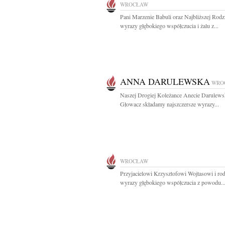
WROCŁAW
Pani Marzenie Babuli oraz Najbliższej Rodz
wyrazy głębokiego współczucia i żalu z...
ANNA DARULEWSKA
WRO
Naszej Drogiej Koleżance Anecie Darulewsk
Głowacz składamy najszczersze wyrazy...
WROCŁAW
Przyjacielowi Krzysztofowi Wojtasowi i rod
wyrazy głębokiego współczucia z powodu..