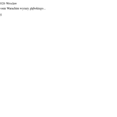
.2026
Wrocław
wonie Warachim wyrazy głębokiego...
ej