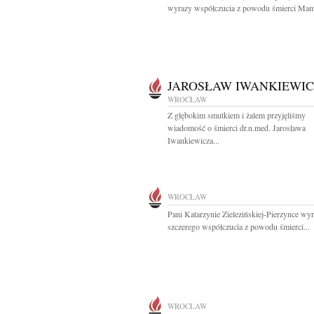
wyrazy współczucia z powodu śmierci Mam
JAROSŁAW IWANKIEWIC
WROCŁAW
Z głębokim smutkiem i żalem przyjęliśmy
wiadomość o śmierci dr.n.med. Jarosława
Iwankiewicza...
WROCŁAW
Pani Katarzynie Zielezińskiej-Pierzynce wy
szczerego współczucia z powodu śmierci...
WROCŁAW