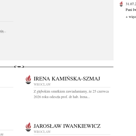
31.07
Pani I
+ więc
ą...
IRENA KAMIŃSKA-SZMAJ
WROCŁAW
Z głębokim smutkiem zawiadamiamy, że 25 czerwca
2026 roku odeszła prof. dr hab. Irena...
JAROSŁAW IWANKIEWICZ
WROCŁAW
sze