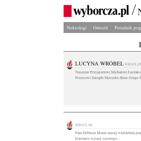
Nekrologi
Odeszli
Poradnik po
LUCYNA WRÓBEL
WROCŁA
Naszemu Przyjacielowi Michałowi Łuczak
Prezesowi Zarządu Mercedes-Benz Grupa W
WROCŁAW
Pani Elżbiecie Mazur naszej wieloletniej pr
koleżance wyrazy szczerego...