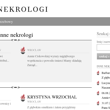
grzebowy
Inne nekrologi
Szukaj
Imię i naz
W
WROCŁAW
owi
Annie Ciskowskiej wyrazy najgłębszego
róbel...
współczucia z powodu śmierci Mamy składają
Zarząd...
INNE NE
Barbar
Z głęb
Lucyna
Naszem
06.08
KRYSTYNA WRZOCHAL
Annie 
WROCŁAW
31.07
acownicy i
Z głębokim smutkiem i żalem przyjęliśmy
Panu S