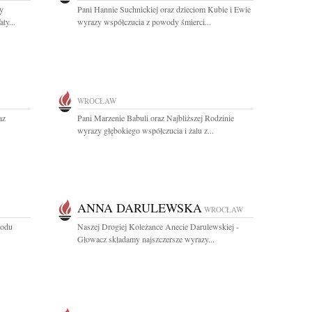
zy
Pani Hannie Suchnickiej oraz dzieciom Kubie i Ewie
ty...
wyrazy współczucia z powody śmierci...
WROCŁAW
az
Pani Marzenie Babuli oraz Najbliższej Rodzinie
wyrazy głębokiego współczucia i żalu z...
ANNA DARULEWSKA
WROCŁAW
wodu
Naszej Drogiej Koleżance Anecie Darulewskiej -
Głowacz składamy najszczersze wyrazy...