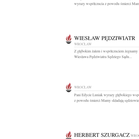
wyrazy współczucia z powodu śmierci Mam
WIESŁAW PĘDZIWIATR
WROCŁAW
Z głębokim żalem i współczuciem żegnamy
Wiesława Pędziwiatra Sędziego Sądu...
WROCŁAW
Pani Edycie Luniak wyrazy głębokiego wsp
z powodu śmierci Mamy składają sędziowie.
HERBERT SZURGACZ
WRO