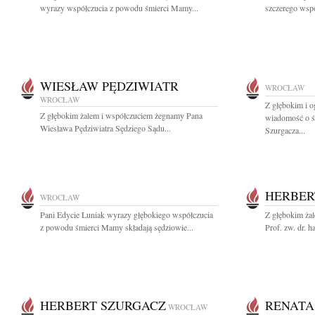
wyrazy współczucia z powodu śmierci Mamy...
szczerego wspó
WIESŁAW PĘDZIWIATR
WROCŁAW
WROCŁAW
Z głębokim i 
Z głębokim żalem i współczuciem żegnamy Pana
wiadomość o śm
Wiesława Pędziwiatra Sędziego Sądu...
Szurgacza...
HERBER
WROCŁAW
Pani Edycie Luniak wyrazy głębokiego współczucia
Z głębokim ża
z powodu śmierci Mamy składają sędziowie...
Prof. zw. dr. h
HERBERT SZURGACZ
RENATA
WROCŁAW