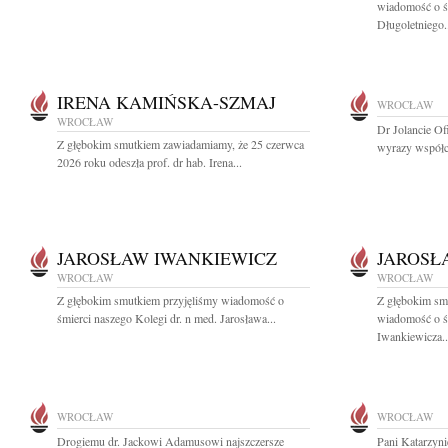
wiadomość o ś
Długoletniego.
IRENA KAMIŃSKA-SZMAJ
WROCŁAW
WROCŁAW
Dr Jolancie Of
Z głębokim smutkiem zawiadamiamy, że 25 czerwca
wyrazy współc
2026 roku odeszła prof. dr hab. Irena...
JAROSŁAW IWANKIEWICZ
JAROSŁ
WROCŁAW
WROCŁAW
Z głębokim smutkiem przyjęliśmy wiadomość o
Z głębokim smu
śmierci naszego Kolegi dr. n med. Jarosława...
wiadomość o śm
Iwankiewicza..
WROCŁAW
WROCŁAW
Drogiemu dr. Jackowi Adamusowi najszczersze
Pani Katarzyni