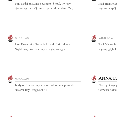
Pani Sędzi Justynie Szurgacz- Ślęzak wyrazy
Pani Hannie Su
głębokiego współczucia z powodu śmierci Taty...
wyrazy współcz
WROCŁAW
WROCŁAW
Pani Prokurator Renacie Procyk-Jończyk oraz
Pani Marzenie 
Najbliższej Rodzinie wyrazy głębokiego...
wyrazy głęboki
ANNA 
WROCŁAW
Justynie Szafran wyrazy współczucia z powodu
Naszej Drogiej
śmierci Taty Przyjaciółki i...
Głowacz składa