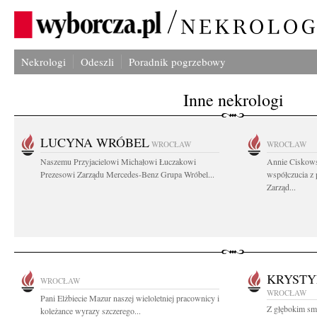
Nekrologi
Odeszli
Poradnik pogrzebowy
Inne nekrologi
LUCYNA WRÓBEL
WROCŁAW
WROCŁAW
Naszemu Przyjacielowi Michałowi Łuczakowi
Annie Ciskows
Prezesowi Zarządu Mercedes-Benz Grupa Wróbel...
współczucia z
Zarząd...
KRYST
WROCŁAW
WROCŁAW
Pani Elżbiecie Mazur naszej wieloletniej pracownicy i
Z głębokim smu
koleżance wyrazy szczerego...