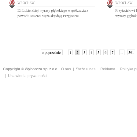
WROCŁAW
WROCŁAW
Eli Lukierskiej wyrazy głębokiego współczucia z
Przyjacielowi 
powodu śmierci Męża składają Przyjaciele...
wyrazy głębok
« poprzednie
1
2
3
4
5
6
7
...
591
Copyright © Wyborcza sp. z o.o.
O nas
Staże u nas
Reklama
Polityka 
Ustawienia prywatności