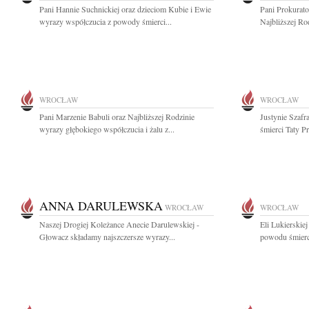
Pani Hannie Suchnickiej oraz dzieciom Kubie i Ewie
Pani Prokurato
wyrazy współczucia z powody śmierci...
Najbliższej Ro
WROCŁAW
WROCŁAW
Pani Marzenie Babuli oraz Najbliższej Rodzinie
Justynie Szaf
wyrazy głębokiego współczucia i żalu z...
śmierci Taty Prz
ANNA DARULEWSKA
WROCŁAW
WROCŁAW
Naszej Drogiej Koleżance Anecie Darulewskiej -
Eli Lukierskie
Głowacz składamy najszczersze wyrazy...
powodu śmierci