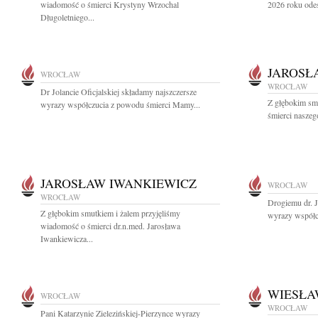
wiadomość o śmierci Krystyny Wrzochal
2026 roku odesz
Długoletniego...
JAROSŁ
WROCŁAW
WROCŁAW
Dr Jolancie Oficjalskiej składamy najszczersze
Z głębokim sm
wyrazy współczucia z powodu śmierci Mamy...
śmierci naszeg
JAROSŁAW IWANKIEWICZ
WROCŁAW
WROCŁAW
Drogiemu dr. 
Z głębokim smutkiem i żalem przyjęliśmy
wyrazy współc
wiadomość o śmierci dr.n.med. Jarosława
Iwankiewicza...
WIESŁA
WROCŁAW
WROCŁAW
Pani Katarzynie Zielezińskiej-Pierzynce wyrazy