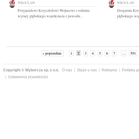
WROCŁAW
WROCŁAW
Przyjacielowi Krzysztofowi Wojtasowi i rodzinie
Drogiemu Krzy
wyrazy głębokiego współczucia z powodu...
głębokiego wsp
« poprzednie
1
2
3
4
5
6
7
...
591
Copyright © Wyborcza sp. z o.o.
O nas
Staże u nas
Reklama
Polityka 
Ustawienia prywatności