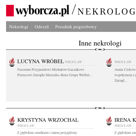
Nekrologi
Odeszli
Poradnik pogrzebowy
Inne nekrologi
LUCYNA WRÓBEL
WROCŁAW
WROCŁAW
Naszemu Przyjacielowi Michałowi Łuczakowi
Annie Ciskows
Prezesowi Zarządu Mercedes-Benz Grupa Wróbel...
współczucia z
Zarząd...
KRYSTYNA WRZOCHAL
IRENA 
WROCŁAW
WROCŁAW
Z głębokim smutkiem i żalem przyjęliśmy
Z głębokim sm