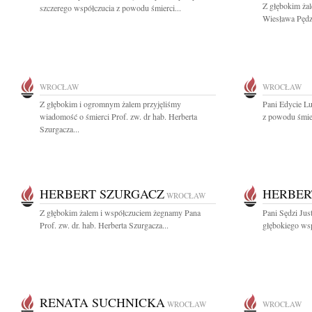
Z głębokim ża
szczerego współczucia z powodu śmierci...
Wiesława Pędzi
WROCŁAW
WROCŁAW
Z głębokim i ogromnym żalem przyjęliśmy
Pani Edycie L
wiadomość o śmierci Prof. zw. dr hab. Herberta
z powodu śmier
Szurgacza...
HERBERT SZURGACZ
HERBER
WROCŁAW
Z głębokim żalem i współczuciem żegnamy Pana
Pani Sędzi Jus
Prof. zw. dr. hab. Herberta Szurgacza...
głębokiego wsp
RENATA SUCHNICKA
WROCŁAW
WROCŁAW