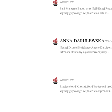
WROCŁAW
Pani Marzenie Babuli oraz Najbliższej Rodz
wyrazy głębokiego współczucia i żalu z...
ANNA DARULEWSKA
WRO
Naszej Drogiej Koleżance Anecie Darulewsk
Głowacz składamy najszczersze wyrazy...
WROCŁAW
Przyjacielowi Krzysztofowi Wojtasowi i rod
wyrazy głębokiego współczucia z powodu..