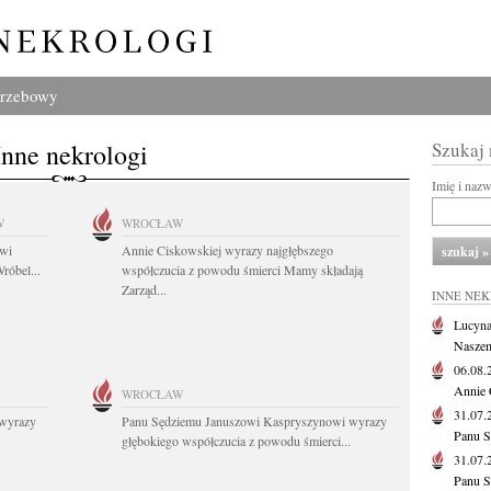
grzebowy
Inne nekrologi
Szukaj
Imię i naz
W
WROCŁAW
owi
Annie Ciskowskiej wyrazy najgłębszego
róbel...
współczucia z powodu śmierci Mamy składają
Zarząd...
INNE NE
Lucyna
Naszem
06.08
Annie 
WROCŁAW
31.07
wyrazy
Panu Sędziemu Januszowi Kaspryszynowi wyrazy
Panu S
głębokiego współczucia z powodu śmierci...
31.07
Panu S