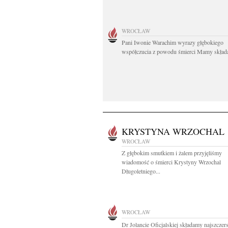
WROCŁAW
Pani Iwonie Warachim wyrazy głębokiego
współczucia z powodu śmierci Mamy składaj
KRYSTYNA WRZOCHAL
WROCŁAW
Z głębokim smutkiem i żalem przyjęliśmy
wiadomość o śmierci Krystyny Wrzochal
Długoletniego...
WROCŁAW
Dr Jolancie Oficjalskiej składamy najszczer