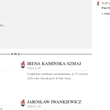
31.07
Pani I
+ więc
ą...
IRENA KAMIŃSKA-SZMAJ
WROCŁAW
Z głębokim smutkiem zawiadamiamy, że 25 czerwca
2026 roku odeszła prof. dr hab. Irena...
JAROSŁAW IWANKIEWICZ
WROCŁAW
sze