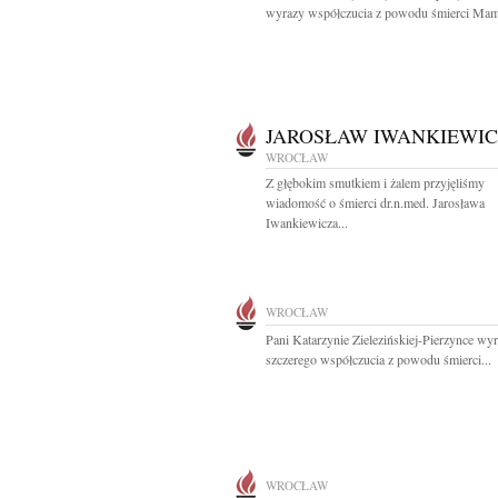
wyrazy współczucia z powodu śmierci Mam
JAROSŁAW IWANKIEWIC
WROCŁAW
Z głębokim smutkiem i żalem przyjęliśmy
wiadomość o śmierci dr.n.med. Jarosława
Iwankiewicza...
WROCŁAW
Pani Katarzynie Zielezińskiej-Pierzynce wy
szczerego współczucia z powodu śmierci...
WROCŁAW