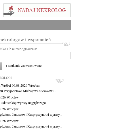
 nekrologów i wspomnień
wisko lub numer ogłoszenia:
+ szukanie zaawansowane
KROLOGI
 Wróbel
06.08.2026
Wrocław
u Przyjacielowi Michałowi Łuczakowi...
.2026
Wrocław
Ciskowskiej wyrazy najgłębszego...
.2026
Wrocław
ędziemu Januszowi Kaspryszynowi wyrazy...
.2026
Wrocław
ędziemu Januszowi Kaspryszynowi wyrazy...