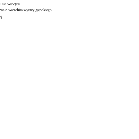
.2026
Wrocław
wonie Warachim wyrazy głębokiego...
ej