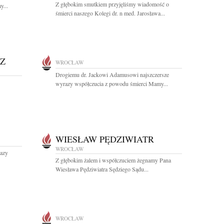
Z głębokim smutkiem przyjęliśmy wiadomość o
y...
śmierci naszego Kolegi dr. n med. Jarosława...
Z
WROCŁAW
Drogiemu dr. Jackowi Adamusowi najszczersze
wyrazy współczucia z powodu śmierci Mamy...
WIESŁAW PĘDZIWIATR
WROCŁAW
razy
Z głębokim żalem i współczuciem żegnamy Pana
Wiesława Pędziwiatra Sędziego Sądu...
WROCŁAW