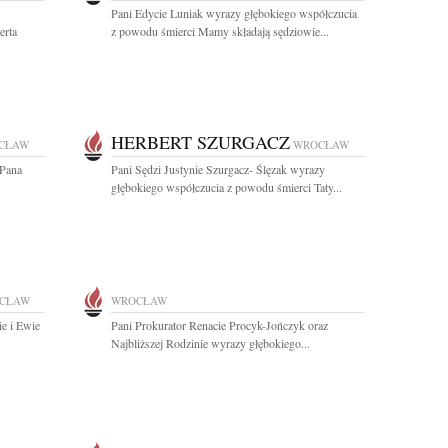
Pani Edycie Luniak wyrazy głębokiego współczucia
erta
z powodu śmierci Mamy składają sędziowie...
HERBERT SZURGACZ
CŁAW
WROCŁAW
 Pana
Pani Sędzi Justynie Szurgacz- Ślęzak wyrazy
głębokiego współczucia z powodu śmierci Taty...
CŁAW
WROCŁAW
ie i Ewie
Pani Prokurator Renacie Procyk-Jończyk oraz
Najbliższej Rodzinie wyrazy głębokiego...