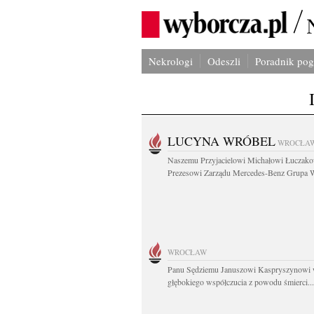
Nekrologi
Odeszli
Poradnik po
LUCYNA WRÓBEL
WROCŁA
Naszemu Przyjacielowi Michałowi Łuczak
Prezesowi Zarządu Mercedes-Benz Grupa W
WROCŁAW
Panu Sędziemu Januszowi Kaspryszynowi 
głębokiego współczucia z powodu śmierci...