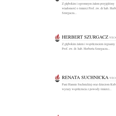
Z głębokim i ogromnym żalem przyjęliśmy
wiadomość o śmierci Prof. zw. dr hab. Herb
Szurgacza...
HERBERT SZURGACZ
WRO
Z głębokim żalem i współczuciem żegnamy
Prof. zw. dr. hab. Herberta Szurgacza...
RENATA SUCHNICKA
WRO
Pani Hannie Suchnickiej oraz dzieciom Kub
wyrazy współczucia z powody śmierci...