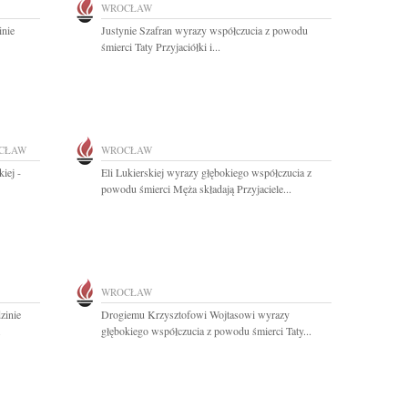
WROCŁAW
inie
Justynie Szafran wyrazy współczucia z powodu
śmierci Taty Przyjaciółki i...
CŁAW
WROCŁAW
iej -
Eli Lukierskiej wyrazy głębokiego współczucia z
powodu śmierci Męża składają Przyjaciele...
WROCŁAW
zinie
Drogiemu Krzysztofowi Wojtasowi wyrazy
.
głębokiego współczucia z powodu śmierci Taty...