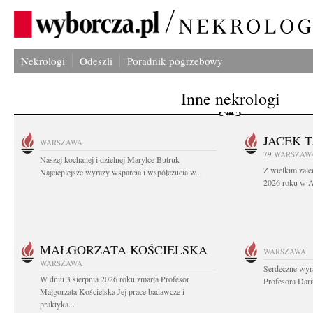
Nekrologi
Odeszli
Poradnik pogrzebowy
Inne nekrologi
JACEK 
WARSZAWA
79
WARSZAW
Naszej kochanej i dzielnej Marylce Butruk
Z wielkim żale
Najcieplejsze wyrazy wsparcia i współczucia w...
2026 roku w Au
MAŁGORZATA KOŚCIELSKA
WARSZAWA
WARSZAWA
Serdeczne wyr
W dniu 3 sierpnia 2026 roku zmarła Profesor
Profesora Dar
Małgorzata Kościelska Jej prace badawcze i
praktyka...