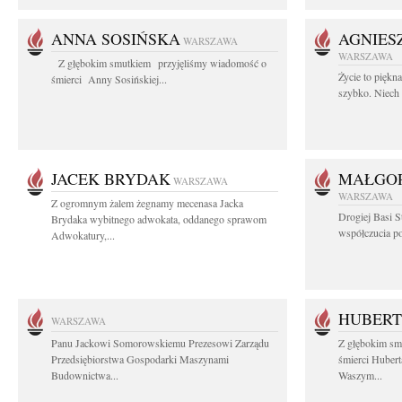
ANNA SOSIŃSKA
AGNIES
WARSZAWA
WARSZAWA
Z głębokim smutkiem przyjęliśmy wiadomość o
Życie to piękn
śmierci Anny Sosińskiej...
szybko. Niech 
JACEK BRYDAK
MAŁGOR
WARSZAWA
WARSZAWA
Z ogromnym żalem żegnamy mecenasa Jacka
Drogiej Basi S
Brydaka wybitnego adwokata, oddanego sprawom
współczucia po 
Adwokatury,...
HUBERT
WARSZAWA
Panu Jackowi Somorowskiemu Prezesowi Zarządu
Z głębokim sm
Przedsiębiorstwa Gospodarki Maszynami
śmierci Hubert
Budownictwa...
Waszym...