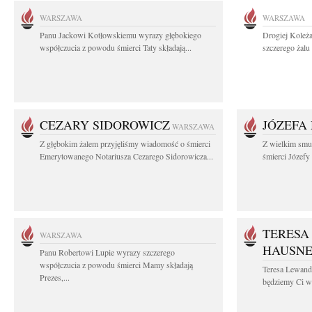
WARSZAWA
WARSZAWA
Panu Jackowi Kotłowskiemu wyrazy głębokiego
Drogiej Koleż
współczucia z powodu śmierci Taty składają...
szczerego żalu 
CEZARY SIDOROWICZ
JÓZEFA
WARSZAWA
Z głębokim żalem przyjęliśmy wiadomość o śmierci
Z wielkim smu
Emerytowanego Notariusza Cezarego Sidorowicza...
śmierci Józefy
TERESA
WARSZAWA
HAUSN
Panu Robertowi Lupie wyrazy szczerego
współczucia z powodu śmierci Mamy składają
Teresa Lewan
Prezes,...
będziemy Ci wd