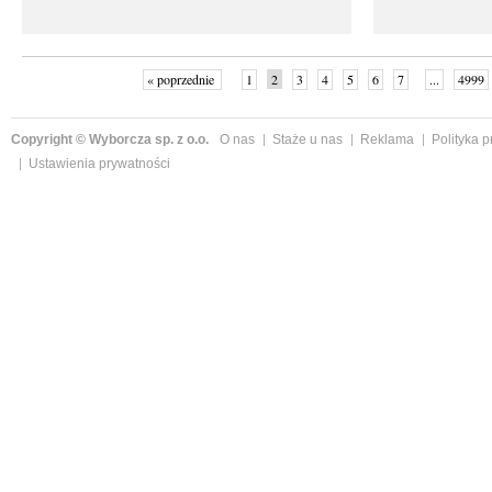
« poprzednie
1
2
3
4
5
6
7
...
4999
Copyright © Wyborcza sp. z o.o.
O nas
Staże u nas
Reklama
Polityka 
Ustawienia prywatności