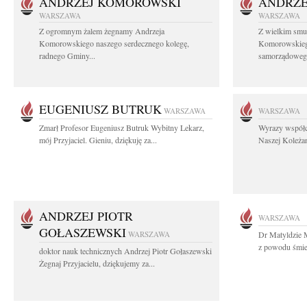
ANDRZEJ KOMOROWSKI
ANDRZE
WARSZAWA
WARSZAWA
Z ogromnym żalem żegnamy Andrzeja
Z wielkim smu
Komorowskiego naszego serdecznego kolegę,
Komorowskiego
radnego Gminy...
samorządowego
EUGENIUSZ BUTRUK
WARSZAWA
WARSZAWA
Zmarł Profesor Eugeniusz Butruk Wybitny Lekarz,
Wyrazy współc
mój Przyjaciel. Gieniu, dziękuję za...
Naszej Koleżan
ANDRZEJ PIOTR
WARSZAWA
GOŁASZEWSKI
WARSZAWA
Dr Matyldzie M
z powodu śmier
doktor nauk technicznych Andrzej Piotr Gołaszewski
Żegnaj Przyjacielu, dziękujemy za...