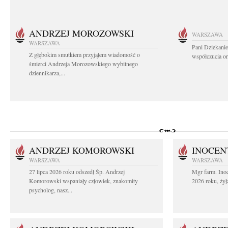
ANDRZEJ MOROZOWSKI
WARSZAWA
WARSZAWA
Pani Dziekanie
Z głębokim smutkiem przyjąłem wiadomość o
współczucia or
śmierci Andrzeja Morozowskiego wybitnego
dziennikarza,...
ANDRZEJ KOMOROWSKI
INOCEN
WARSZAWA
WARSZAWA
27 lipca 2026 roku odszedł Śp. Andrzej
Mgr farm. Inoc
Komorowski wspaniały człowiek, znakomity
2026 roku, żył
psycholog, nasz...