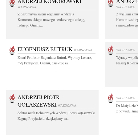
ANDRZEJ KOMOROWSKI
ANDRZE
WARSZAWA
WARSZAWA
Z ogromnym żalem żegnamy Andrzeja
Z wielkim smu
Komorowskiego naszego serdecznego kolegę,
Komorowskiego
radnego Gminy...
samorządowego
EUGENIUSZ BUTRUK
WARSZAWA
WARSZAWA
Zmarł Profesor Eugeniusz Butruk Wybitny Lekarz,
Wyrazy współc
mój Przyjaciel. Gieniu, dziękuję za...
Naszej Koleżan
ANDRZEJ PIOTR
WARSZAWA
GOŁASZEWSKI
WARSZAWA
Dr Matyldzie M
z powodu śmier
doktor nauk technicznych Andrzej Piotr Gołaszewski
Żegnaj Przyjacielu, dziękujemy za...