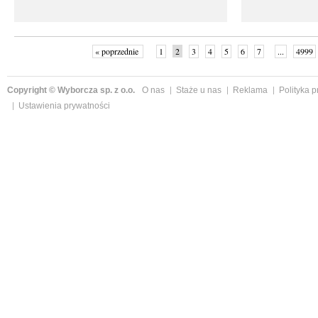
« poprzednie
1
2
3
4
5
6
7
...
4999
Copyright © Wyborcza sp. z o.o.
O nas
Staże u nas
Reklama
Polityka 
Ustawienia prywatności