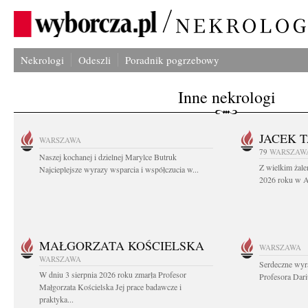
Nekrologi
Odeszli
Poradnik pogrzebowy
Inne nekrologi
JACEK 
WARSZAWA
79
WARSZAW
Naszej kochanej i dzielnej Marylce Butruk
Z wielkim żale
Najcieplejsze wyrazy wsparcia i współczucia w...
2026 roku w Au
MAŁGORZATA KOŚCIELSKA
WARSZAWA
WARSZAWA
Serdeczne wyr
W dniu 3 sierpnia 2026 roku zmarła Profesor
Profesora Dar
Małgorzata Kościelska Jej prace badawcze i
praktyka...