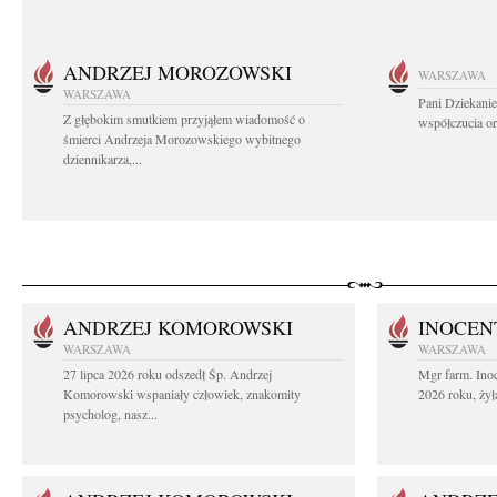
ANDRZEJ MOROZOWSKI
WARSZAWA
WARSZAWA
Pani Dziekanie
Z głębokim smutkiem przyjąłem wiadomość o
współczucia or
śmierci Andrzeja Morozowskiego wybitnego
dziennikarza,...
ANDRZEJ KOMOROWSKI
INOCEN
WARSZAWA
WARSZAWA
27 lipca 2026 roku odszedł Śp. Andrzej
Mgr farm. Inoc
Komorowski wspaniały człowiek, znakomity
2026 roku, żył
psycholog, nasz...