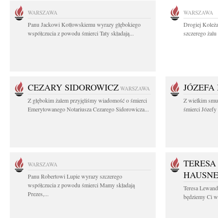
WARSZAWA
WARSZAWA
Panu Jackowi Kotłowskiemu wyrazy głębokiego
Drogiej Koleż
współczucia z powodu śmierci Taty składają...
szczerego żalu 
CEZARY SIDOROWICZ
JÓZEFA
WARSZAWA
Z głębokim żalem przyjęliśmy wiadomość o śmierci
Z wielkim smu
Emerytowanego Notariusza Cezarego Sidorowicza...
śmierci Józefy
TERESA
WARSZAWA
HAUSN
Panu Robertowi Lupie wyrazy szczerego
współczucia z powodu śmierci Mamy składają
Teresa Lewan
Prezes,...
będziemy Ci wd