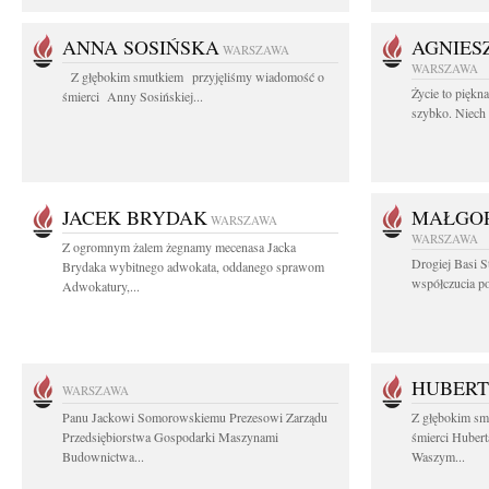
ANNA SOSIŃSKA
AGNIES
WARSZAWA
WARSZAWA
Z głębokim smutkiem przyjęliśmy wiadomość o
Życie to piękn
śmierci Anny Sosińskiej...
szybko. Niech 
JACEK BRYDAK
MAŁGOR
WARSZAWA
WARSZAWA
Z ogromnym żalem żegnamy mecenasa Jacka
Drogiej Basi S
Brydaka wybitnego adwokata, oddanego sprawom
współczucia po 
Adwokatury,...
HUBERT
WARSZAWA
Panu Jackowi Somorowskiemu Prezesowi Zarządu
Z głębokim sm
Przedsiębiorstwa Gospodarki Maszynami
śmierci Hubert
Budownictwa...
Waszym...