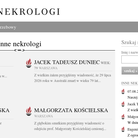
grzebowy
Inne nekrologi
Szukaj
Imię i naz
JACEK TADEUSZ DUNIEC
WIEK:
79
WARSZAWA
Z wielkim żalem przyjęliśmy wiadomość, że 29 lipca
 w...
2026 roku w Australii zmarł w wieku 79 lat...
INNE NE
07.08
Naszej 
Jacek 
SKA
MAŁGORZATA KOŚCIELSKA
Z wiel
WARSZAWA
Małgor
W dniu 
or
Z głębokim smutkiem przyjęliśmy wiadomość o
odejściu prof. Małgorzaty Kościelskiej cenionej...
Eugeni
Z ogro