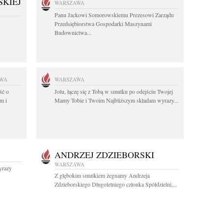
KIEJ
WARSZAWA
Panu Jackowi Somorowskiemu Prezesowi Zarządu
Przedsiębiorstwa Gospodarki Maszynami
Budownictwa...
WA
WARSZAWA
ść o
Jolu, łączę się z Tobą w smutku po odejściu Twojej
m i
Mamy Tobie i Twoim Najbliższym składam wyrazy...
ANDRZEJ ZDZIEBORSKI
WARSZAWA
yrazy
Z głębokim smutkiem żegnamy Andrzeja
Zdzieborskiego Długoletniego członka Spółdzielni,...