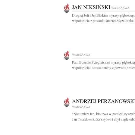
JAN NIKSIŃSKI
WARSZAWA
Drogiej Joli i Jej Bliskim wyrazy głębokieg
współczucia z powodu śmierci Męża Janka..
WARSZAWA
Pani Bożenie Ścieglińskiej wyrazy głębokie
współczucia i słowa otuchy z powodu śmierc
ANDRZEJ PERZANOWSK
WARSZAWA
"Nie umiera ten, kto trwa w pamięci żywyc
Jan Twardowski Za szybko i zbyt nagle odsz