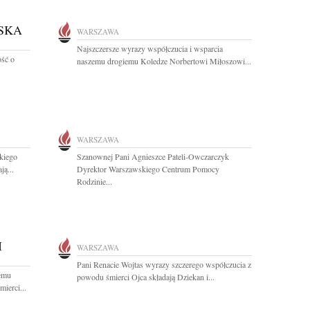
SKA
WARSZAWA
Najszczersze wyrazy współczucia i wsparcia
ść o
naszemu drogiemu Koledze Norbertowi Miłoszowi...
WARSZAWA
kiego
Szanownej Pani Agnieszce Pateli-Owczarczyk
ą...
Dyrektor Warszawskiego Centrum Pomocy
Rodzinie...
I
WARSZAWA
Pani Renacie Wojtas wyrazy szczerego współczucia z
emu
powodu śmierci Ojca składają Dziekan i...
ierci...