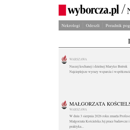
Nekrologi
Odeszli
Poradnik po
WARSZAWA
Naszej kochanej i dzielnej Marylce Butruk
Najcieplejsze wyrazy wsparcia i współczucia
MAŁGORZATA KOŚCIEL
WARSZAWA
W dniu 3 sierpnia 2026 roku zmarła Profes
Małgorzata Kościelska Jej prace badawcze i
praktyka...