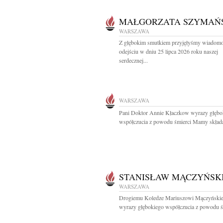
MAŁGORZATA SZYMAŃ
WARSZAWA
Z głębokim smutkiem przyjęłyśmy wiadomo
odejściu w dniu 25 lipca 2026 roku naszej
serdecznej...
WARSZAWA
Pani Doktor Annie Kłaczkow wyrazy głębo
współczucia z powodu śmierci Mamy składaj
STANISŁAW MĄCZYŃSK
WARSZAWA
Drogiemu Koledze Mariuszowi Mączyński
wyrazy głębokiego współczucia z powodu śm