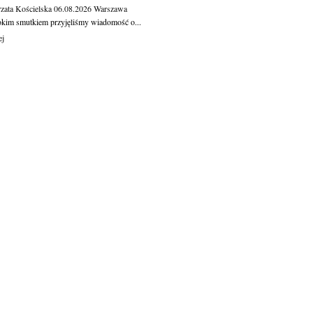
zata Kościelska
06.08.2026
Warszawa
okim smutkiem przyjęliśmy wiadomość o...
ej