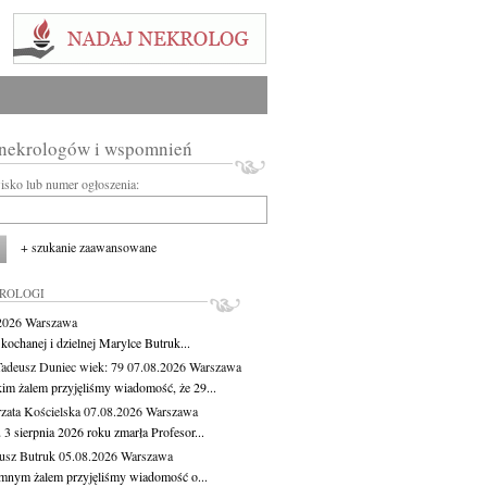
 nekrologów i wspomnień
wisko lub numer ogłoszenia:
+ szukanie zaawansowane
KROLOGI
.2026
Warszawa
kochanej i dzielnej Marylce Butruk...
Tadeusz Duniec
wiek: 79
07.08.2026
Warszawa
kim żalem przyjęliśmy wiadomość, że 29...
zata Kościelska
07.08.2026
Warszawa
3 sierpnia 2026 roku zmarła Profesor...
usz Butruk
05.08.2026
Warszawa
mnym żalem przyjęliśmy wiadomość o...