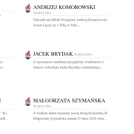
ANDRZEJ KOMOROWSKI
WARSZAWA
o
Odszedł mój Bliski Przyjaciel Andrzej Komorowski
.
Joasiu Łączę się z Tobą w bólu...
JACEK BRYDAK
WARSZAWA
go
Z ogromnym smutkiem przyjęliśmy wiadomość o
i...
śmierci Adwokata Jacka Brydaka wieloletniego...
I
MAŁGORZATA SZYMAŃSKA
WARSZAWA
h" Ks.
Z wielkim żalem żegnamy naszą drogą Koleżankę dr
edł...
Małgorzatę Szymańską zmarłą 25 lipca 2026 roku...