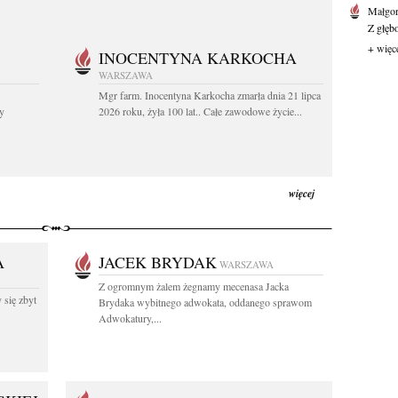
Małgor
Z głęb
+ więc
INOCENTYNA KARKOCHA
WARSZAWA
Mgr farm. Inocentyna Karkocha zmarła dnia 21 lipca
y
2026 roku, żyła 100 lat.. Całe zawodowe życie...
więcej
A
JACEK BRYDAK
WARSZAWA
Z ogromnym żalem żegnamy mecenasa Jacka
 się zbyt
Brydaka wybitnego adwokata, oddanego sprawom
Adwokatury,...