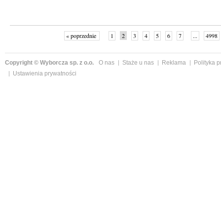
« poprzednie
1
2
3
4
5
6
7
...
4998
Copyright © Wyborcza sp. z o.o.
O nas
Staże u nas
Reklama
Polityka 
Ustawienia prywatności