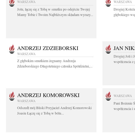
WARSZAWA
WARSZAWA
Jolu, łączę się z Tobą w smutku po odejściu Twojej
Drogiej Koleża
Mamy Tobie i Twoim Najbliższym składam wyrazy...
głębokiego wsp
ANDRZEJ ZDZIEBORSKI
JAN NIK
WARSZAWA
Drogiej Joli i
Z głębokim smutkiem żegnamy Andrzeja
współczucia z 
Zdzieborskiego Długoletniego członka Spółdzielni,...
ANDRZEJ KOMOROWSKI
WARSZAWA
WARSZAWA
Pani Bożenie Ś
Odszedł mój Bliski Przyjaciel Andrzej Komorowski
współczucia i 
Joasiu Łączę się z Tobą w bólu...