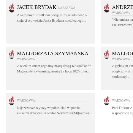
JACEK BRYDAK
ANDRZE
WARSZAWA
WARSZAWA
Z ogromnym smutkiem przyjęliśmy wiadomość o
"Nie umiera te
śmierci Adwokata Jacka Brydaka wieloletniego...
Jan Twardowski
MAŁGORZATA SZYMAŃSKA
MAŁGO
WARSZAWA
WARSZAWA
Z wielkim żalem żegnamy naszą drogą Koleżankę dr
Z głębokim sm
Małgorzatę Szymańską zmarłą 25 lipca 2026 roku...
odejściu w dni
serdecznej...
WARSZAWA
WARSZAWA
Najszczersze wyrazy współczucia i wsparcia
Pani Doktor A
naszemu drogiemu Koledze Norbertowi Miłoszowi...
współczucia z