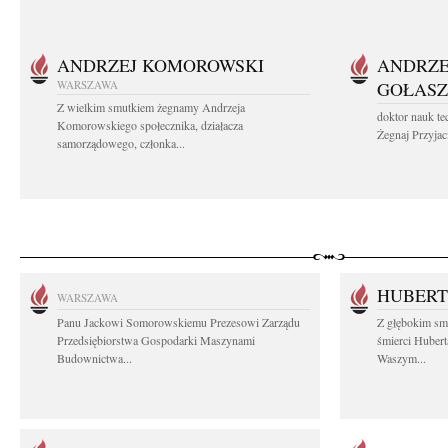
ANDRZEJ KOMOROWSKI
ANDRZE
WARSZAWA
GOŁASZ
Z wielkim smutkiem żegnamy Andrzeja
doktor nauk te
Komorowskiego społecznika, działacza
Żegnaj Przyjaci
samorządowego, członka...
HUBERT
WARSZAWA
Panu Jackowi Somorowskiemu Prezesowi Zarządu
Z głębokim sm
Przedsiębiorstwa Gospodarki Maszynami
śmierci Hubert
Budownictwa...
Waszym...