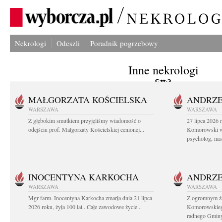
Nekrologi
Odeszli
Poradnik pogrzebowy
Inne nekrologi
MAŁGORZATA KOŚCIELSKA
ANDRZE
WARSZAWA
WARSZAWA
Z głębokim smutkiem przyjęliśmy wiadomość o
27 lipca 2026 
odejściu prof. Małgorzaty Kościelskiej cenionej...
Komorowski ws
psycholog, nasz
INOCENTYNA KARKOCHA
ANDRZE
WARSZAWA
WARSZAWA
Mgr farm. Inocentyna Karkocha zmarła dnia 21 lipca
Z ogromnym ż
2026 roku, żyła 100 lat.. Całe zawodowe życie...
Komorowskiego
radnego Gminy