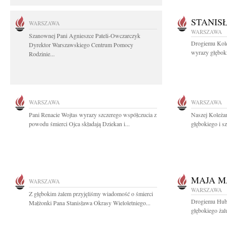
STANIS
WARSZAWA
WARSZAWA
Szanownej Pani Agnieszce Pateli-Owczarczyk
Drogiemu Kol
Dyrektor Warszawskiego Centrum Pomocy
wyrazy głęboki
Rodzinie...
WARSZAWA
WARSZAWA
Pani Renacie Wojtas wyrazy szczerego współczucia z
Naszej Koleżan
powodu śmierci Ojca składają Dziekan i...
głębokiego i s
MAJA M
WARSZAWA
WARSZAWA
Z głębokim żalem przyjęliśmy wiadomość o śmierci
Drogiemu Hube
Małżonki Pana Stanisława Okrasy Wieloletniego...
głębokiego żal