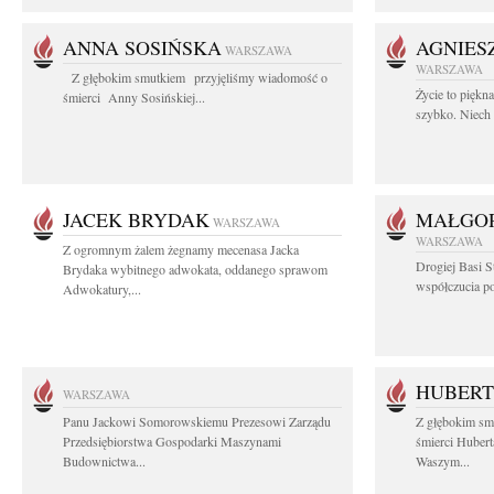
ANNA SOSIŃSKA
AGNIES
WARSZAWA
WARSZAWA
Z głębokim smutkiem przyjęliśmy wiadomość o
Życie to piękn
śmierci Anny Sosińskiej...
szybko. Niech 
JACEK BRYDAK
MAŁGOR
WARSZAWA
WARSZAWA
Z ogromnym żalem żegnamy mecenasa Jacka
Drogiej Basi S
Brydaka wybitnego adwokata, oddanego sprawom
współczucia po 
Adwokatury,...
HUBERT
WARSZAWA
Panu Jackowi Somorowskiemu Prezesowi Zarządu
Z głębokim sm
Przedsiębiorstwa Gospodarki Maszynami
śmierci Hubert
Budownictwa...
Waszym...