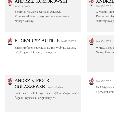
ANDRZEJ KOMOROWSKI
ANDRZE
WARSZAWA
WARSZAWA
Z ogromnym żalem żegnamy Andrzeja
Z wielkim smu
Komorowskiego naszego serdecznego kolegę,
Komorowskiego
radnego Gminy...
samorządowego
EUGENIUSZ BUTRUK
WARSZAWA
WARSZAWA
Zmarł Profesor Eugeniusz Butruk Wybitny Lekarz,
Wyrazy współc
mój Przyjaciel. Gieniu, dziękuję za...
Naszej Koleżan
ANDRZEJ PIOTR
WARSZAWA
GOŁASZEWSKI
WARSZAWA
Dr Matyldzie M
z powodu śmier
doktor nauk technicznych Andrzej Piotr Gołaszewski
Żegnaj Przyjacielu, dziękujemy za...