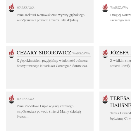
WARSZAWA
WARSZAWA
Panu Jackowi Kotłowskiemu wyrazy głębokiego
Drogiej Koleż
współczucia z powodu śmierci Taty składają...
szczerego żalu 
CEZARY SIDOROWICZ
JÓZEFA
WARSZAWA
Z głębokim żalem przyjęliśmy wiadomość o śmierci
Z wielkim smu
Emerytowanego Notariusza Cezarego Sidorowicza...
śmierci Józefy
TERESA
WARSZAWA
HAUSN
Panu Robertowi Lupie wyrazy szczerego
współczucia z powodu śmierci Mamy składają
Teresa Lewan
Prezes,...
będziemy Ci wd