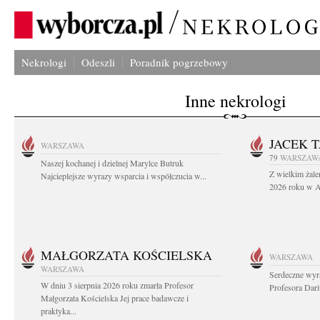
Nekrologi
Odeszli
Poradnik pogrzebowy
Inne nekrologi
JACEK 
WARSZAWA
79
WARSZAW
Naszej kochanej i dzielnej Marylce Butruk
Z wielkim żale
Najcieplejsze wyrazy wsparcia i współczucia w...
2026 roku w Au
MAŁGORZATA KOŚCIELSKA
WARSZAWA
WARSZAWA
Serdeczne wyr
W dniu 3 sierpnia 2026 roku zmarła Profesor
Profesora Dar
Małgorzata Kościelska Jej prace badawcze i
praktyka...