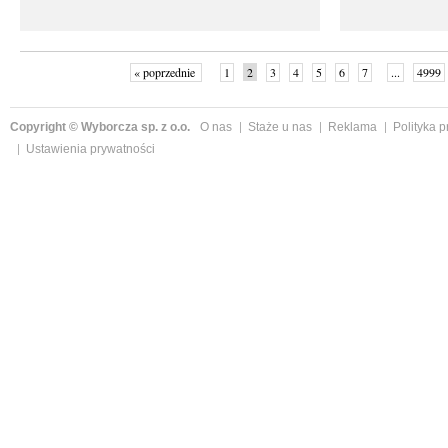
« poprzednie
1
2
3
4
5
6
7
...
4999
Copyright © Wyborcza sp. z o.o.
O nas
Staże u nas
Reklama
Polityka 
Ustawienia prywatności