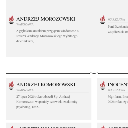
ANDRZEJ MOROZOWSKI
WARSZAWA
WARSZAWA
Pani Dziekanie
Z głębokim smutkiem przyjąłem wiadomość o
współczucia or
śmierci Andrzeja Morozowskiego wybitnego
dziennikarza,...
ANDRZEJ KOMOROWSKI
INOCEN
WARSZAWA
WARSZAWA
27 lipca 2026 roku odszedł Śp. Andrzej
Mgr farm. Inoc
Komorowski wspaniały człowiek, znakomity
2026 roku, żył
psycholog, nasz...