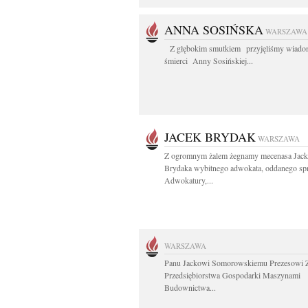
ANNA SOSIŃSKA
WARSZAWA
Z głębokim smutkiem przyjęliśmy wiado
śmierci Anny Sosińskiej...
JACEK BRYDAK
WARSZAWA
Z ogromnym żalem żegnamy mecenasa Jack
Brydaka wybitnego adwokata, oddanego s
Adwokatury,...
WARSZAWA
Panu Jackowi Somorowskiemu Prezesowi 
Przedsiębiorstwa Gospodarki Maszynami
Budownictwa...