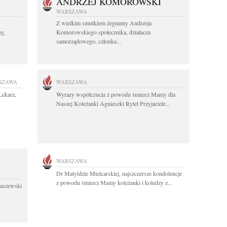
ANDRZEJ KOMOROWSKI
WARSZAWA
Z wielkim smutkiem żegnamy Andrzeja
ę,
Komorowskiego społecznika, działacza
samorządowego, członka...
SZAWA
WARSZAWA
Lekarz,
Wyrazy współczucia z powodu śmierci Mamy dla
Naszej Koleżanki Agnieszki Rytel Przyjaciele...
WARSZAWA
Dr Matyldzie Mielcarskiej, najszczersze kondolencje
z powodu śmierci Mamy koleżanki i koledzy z...
łaszewski