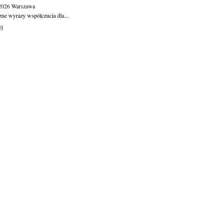
.2026
Warszawa
zne wyrazy współczucia dla...
ej