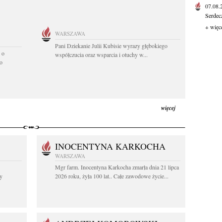
07.08
Serdec
+ więc
WARSZAWA
Pani Dziekanie Julii Kubisie wyrazy głębokiego
 o
współczucia oraz wsparcia i otuchy w...
o
więcej
INOCENTYNA KARKOCHA
WARSZAWA
Mgr farm. Inocentyna Karkocha zmarła dnia 21 lipca
y
2026 roku, żyła 100 lat.. Całe zawodowe życie...