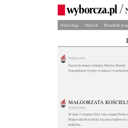
Nekrologi
Odeszli
Poradnik po
WARSZAWA
Naszej kochanej i dzielnej Marylce Butruk
Najcieplejsze wyrazy wsparcia i współczucia
MAŁGORZATA KOŚCIEL
WARSZAWA
W dniu 3 sierpnia 2026 roku zmarła Profes
Małgorzata Kościelska Jej prace badawcze i
praktyka...