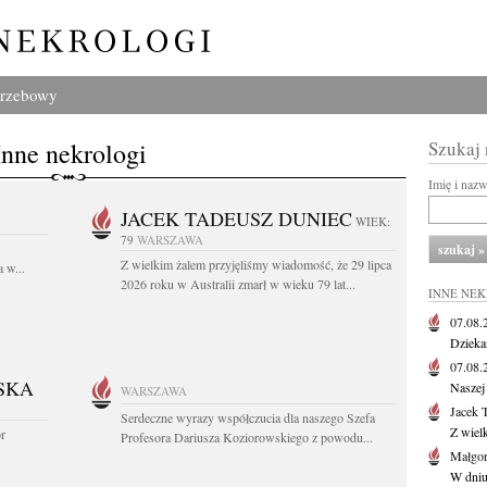
grzebowy
Inne nekrologi
Szukaj
Imię i naz
JACEK TADEUSZ DUNIEC
WIEK:
79
WARSZAWA
Z wielkim żalem przyjęliśmy wiadomość, że 29 lipca
 w...
2026 roku w Australii zmarł w wieku 79 lat...
INNE NE
07.08
Dziekan
07.08
SKA
Naszej 
WARSZAWA
Jacek 
Serdeczne wyrazy współczucia dla naszego Szefa
Z wiel
or
Profesora Dariusza Koziorowskiego z powodu...
Małgor
W dniu 