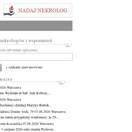
 nekrologów i wspomnień
wisko lub numer ogłoszenia:
+ szukanie zaawansowane
KROLOGI
.2026
Warszawa
ie Wydziału dr hab. Julii Kubisie,...
.2026
Warszawa
kochanej i dzielnej Marylce Butruk...
Tadeusz Duniec
wiek: 79
07.08.2026
Warszawa
kim żalem przyjęliśmy wiadomość, że 29...
zata Kościelska
07.08.2026
Warszawa
3 sierpnia 2026 roku zmarła Profesor...