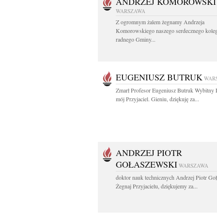
ANDRZEJ KOMOROWSKI
WARSZAWA
Z ogromnym żalem żegnamy Andrzeja
Komorowskiego naszego serdecznego koleg
radnego Gminy...
EUGENIUSZ BUTRUK
WAR
Zmarł Profesor Eugeniusz Butruk Wybitny 
mój Przyjaciel. Gieniu, dziękuję za...
ANDRZEJ PIOTR
GOŁASZEWSKI
WARSZAWA
doktor nauk technicznych Andrzej Piotr Go
Żegnaj Przyjacielu, dziękujemy za...