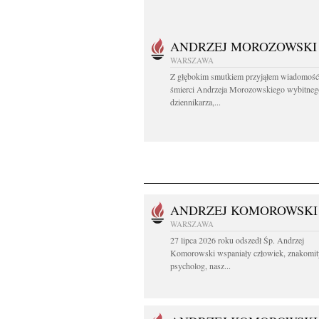
ANDRZEJ MOROZOWSKI
WARSZAWA
Z głębokim smutkiem przyjąłem wiadomość
śmierci Andrzeja Morozowskiego wybitneg
dziennikarza,...
ANDRZEJ KOMOROWSKI
WARSZAWA
27 lipca 2026 roku odszedł Śp. Andrzej
Komorowski wspaniały człowiek, znakomit
psycholog, nasz...