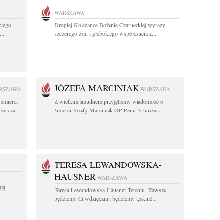
WARSZAWA
kiego
Drogiej Koleżance Bożenie Czarneckiej wyrazy
..
szczerego żalu i głębokiego współczucia z...
JÓZEFA MARCINIAK
RSZAWA
WARSZAWA
 śmierci
Z wielkim smutkiem przyjęliśmy wiadomość o
wicza...
śmierci Józefy Marciniak OP Panu Arturowi...
TERESA LEWANDOWSKA-
HAUSNER
WARSZAWA
ają
Teresa Lewandowska-Hausner Tereniu Zawsze
będziemy Ci wdzięczni i będziemy tęsknić...