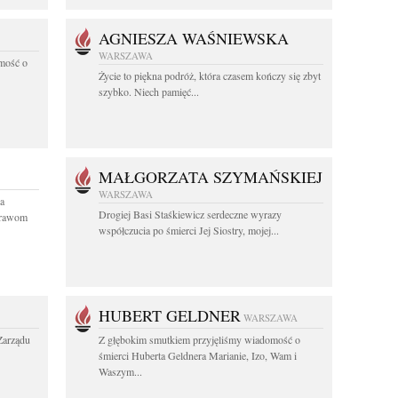
AGNIESZA WAŚNIEWSKA
WARSZAWA
mość o
Życie to piękna podróż, która czasem kończy się zbyt
szybko. Niech pamięć...
MAŁGORZATA SZYMAŃSKIEJ
WARSZAWA
a
Drogiej Basi Staśkiewicz serdeczne wyrazy
prawom
współczucia po śmierci Jej Siostry, mojej...
HUBERT GELDNER
WARSZAWA
Zarządu
Z głębokim smutkiem przyjęliśmy wiadomość o
śmierci Huberta Geldnera Marianie, Izo, Wam i
Waszym...