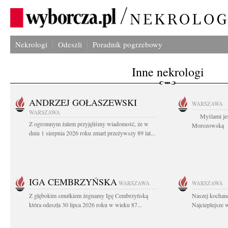
Nekrologi
Odeszli
Poradnik pogrzebowy
Inne nekrologi
ANDRZEJ GOŁASZEWSKI
WARSZAWA
WARSZAWA
Myślami jes
Z ogromnym żalem przyjęliśmy wiadomość, że w
Morozowską Ag
dniu 1 sierpnia 2026 roku zmarł przeżywszy 89 lat...
IGA CEMBRZYŃSKA
WARSZAWA
WARSZAWA
Z głębokim smutkiem żegnamy Igę Cembrzyńską
Naszej kochane
która odeszła 30 lipca 2026 roku w wieku 87...
Najcieplejsze 