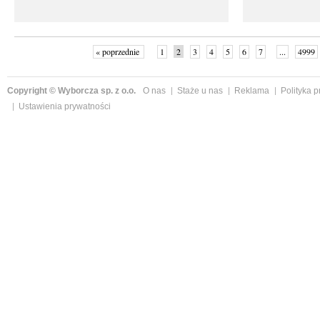
« poprzednie
1
2
3
4
5
6
7
...
4999
Copyright © Wyborcza sp. z o.o.
O nas
Staże u nas
Reklama
Polityka 
Ustawienia prywatności