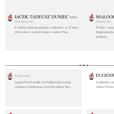
JACEK TADEUSZ DUNIEC
MAŁGOR
WIEK:
79
WARSZAWA
WARSZAWA
Z wielkim żalem przyjęliśmy wiadomość, że 29 lipca
W dniu 3 sierp
2026 roku w Australii zmarł w wieku 79 lat...
Małgorzata Koś
praktyka...
EUGENI
WARSZAWA
Agacie Frol-Kowalik i Jej Najbliższym wyrazy
Z głębokim sm
szczerego współczucia z powodu śmierci Taty...
śmierci Profes