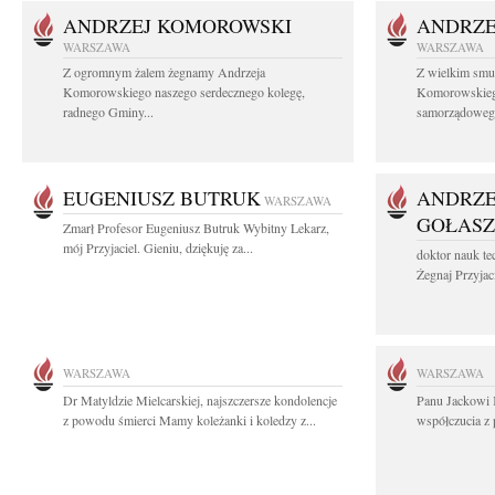
ANDRZEJ KOMOROWSKI
ANDRZE
WARSZAWA
WARSZAWA
Z ogromnym żalem żegnamy Andrzeja
Z wielkim smu
Komorowskiego naszego serdecznego kolegę,
Komorowskiego
radnego Gminy...
samorządowego
EUGENIUSZ BUTRUK
ANDRZE
WARSZAWA
GOŁASZ
Zmarł Profesor Eugeniusz Butruk Wybitny Lekarz,
mój Przyjaciel. Gieniu, dziękuję za...
doktor nauk te
Żegnaj Przyjaci
WARSZAWA
WARSZAWA
Dr Matyldzie Mielcarskiej, najszczersze kondolencje
Panu Jackowi 
z powodu śmierci Mamy koleżanki i koledzy z...
współczucia z 