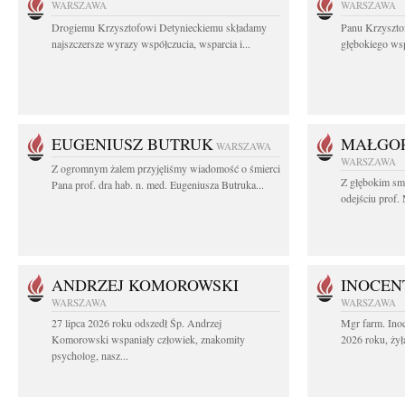
WARSZAWA
WARSZAWA
Drogiemu Krzysztofowi Detynieckiemu składamy
Panu Krzyszto
najszczersze wyrazy współczucia, wsparcia i...
głębokiego ws
EUGENIUSZ BUTRUK
MAŁGOR
WARSZAWA
WARSZAWA
Z ogromnym żalem przyjęliśmy wiadomość o śmierci
Z głębokim sm
Pana prof. dra hab. n. med. Eugeniusza Butruka...
odejściu prof. 
ANDRZEJ KOMOROWSKI
INOCEN
WARSZAWA
WARSZAWA
27 lipca 2026 roku odszedł Śp. Andrzej
Mgr farm. Inoc
Komorowski wspaniały człowiek, znakomity
2026 roku, żył
psycholog, nasz...