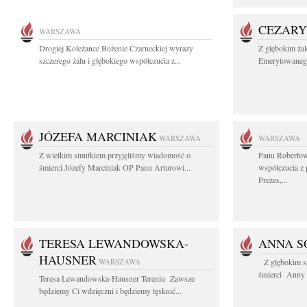
CEZARY
WARSZAWA
Drogiej Koleżance Bożenie Czarneckiej wyrazy
Z głębokim ża
szczerego żalu i głębokiego współczucia z...
Emerytowanego
JÓZEFA MARCINIAK
WARSZAWA
WARSZAWA
Z wielkim smutkiem przyjęliśmy wiadomość o
Panu Robertow
śmierci Józefy Marciniak OP Panu Arturowi...
współczucia z
Prezes,...
TERESA LEWANDOWSKA-
ANNA S
HAUSNER
WARSZAWA
Z głębokim s
śmierci Anny S
Teresa Lewandowska-Hausner Tereniu Zawsze
będziemy Ci wdzięczni i będziemy tęsknić...