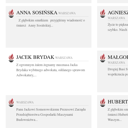
ANNA SOSIŃSKA
AGNIES
WARSZAWA
WARSZAWA
Z głębokim smutkiem przyjęliśmy wiadomość o
Życie to piękn
śmierci Anny Sosińskiej...
szybko. Niech 
JACEK BRYDAK
MAŁGOR
WARSZAWA
WARSZAWA
Z ogromnym żalem żegnamy mecenasa Jacka
Drogiej Basi S
Brydaka wybitnego adwokata, oddanego sprawom
współczucia po 
Adwokatury,...
HUBERT
WARSZAWA
Panu Jackowi Somorowskiemu Prezesowi Zarządu
Z głębokim sm
Przedsiębiorstwa Gospodarki Maszynami
śmierci Hubert
Budownictwa...
Waszym...