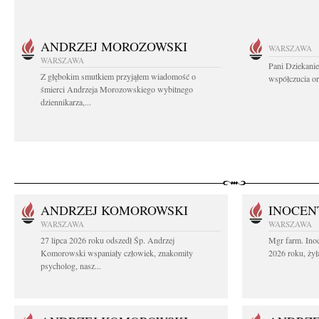
ANDRZEJ MOROZOWSKI
WARSZAWA
WARSZAWA
Pani Dziekanie
Z głębokim smutkiem przyjąłem wiadomość o
współczucia or
śmierci Andrzeja Morozowskiego wybitnego
dziennikarza,...
ANDRZEJ KOMOROWSKI
INOCEN
WARSZAWA
WARSZAWA
27 lipca 2026 roku odszedł Śp. Andrzej
Mgr farm. Inoc
Komorowski wspaniały człowiek, znakomity
2026 roku, żył
psycholog, nasz...