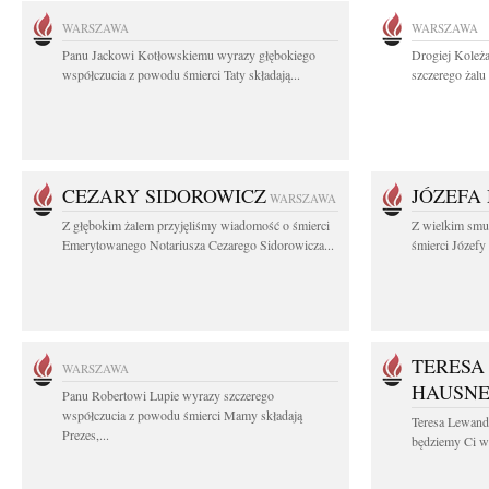
WARSZAWA
WARSZAWA
Panu Jackowi Kotłowskiemu wyrazy głębokiego
Drogiej Koleż
współczucia z powodu śmierci Taty składają...
szczerego żalu 
CEZARY SIDOROWICZ
JÓZEFA
WARSZAWA
Z głębokim żalem przyjęliśmy wiadomość o śmierci
Z wielkim smu
Emerytowanego Notariusza Cezarego Sidorowicza...
śmierci Józefy
TERESA
WARSZAWA
HAUSN
Panu Robertowi Lupie wyrazy szczerego
współczucia z powodu śmierci Mamy składają
Teresa Lewan
Prezes,...
będziemy Ci wd