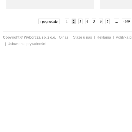
« poprzednie
1
2
3
4
5
6
7
...
4999
Copyright © Wyborcza sp. z o.o.
O nas
Staże u nas
Reklama
Polityka 
Ustawienia prywatności