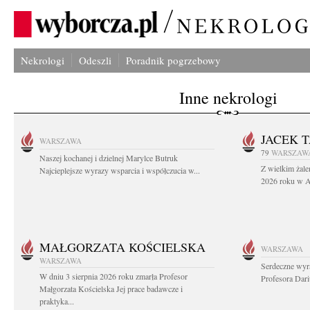
Nekrologi
Odeszli
Poradnik pogrzebowy
Inne nekrologi
JACEK 
WARSZAWA
79
WARSZAW
Naszej kochanej i dzielnej Marylce Butruk
Z wielkim żale
Najcieplejsze wyrazy wsparcia i współczucia w...
2026 roku w Au
MAŁGORZATA KOŚCIELSKA
WARSZAWA
WARSZAWA
Serdeczne wyr
W dniu 3 sierpnia 2026 roku zmarła Profesor
Profesora Dar
Małgorzata Kościelska Jej prace badawcze i
praktyka...