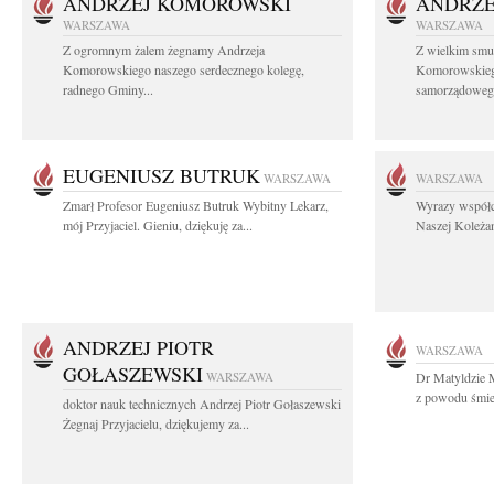
ANDRZEJ KOMOROWSKI
ANDRZE
WARSZAWA
WARSZAWA
Z ogromnym żalem żegnamy Andrzeja
Z wielkim smu
Komorowskiego naszego serdecznego kolegę,
Komorowskiego
radnego Gminy...
samorządowego
EUGENIUSZ BUTRUK
WARSZAWA
WARSZAWA
Zmarł Profesor Eugeniusz Butruk Wybitny Lekarz,
Wyrazy współc
mój Przyjaciel. Gieniu, dziękuję za...
Naszej Koleżan
ANDRZEJ PIOTR
WARSZAWA
GOŁASZEWSKI
WARSZAWA
Dr Matyldzie M
z powodu śmier
doktor nauk technicznych Andrzej Piotr Gołaszewski
Żegnaj Przyjacielu, dziękujemy za...