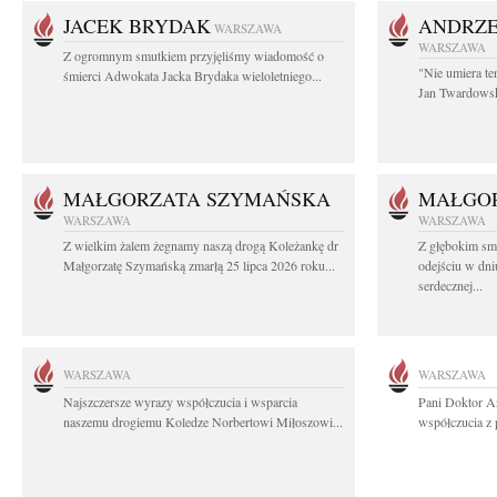
JACEK BRYDAK
ANDRZE
WARSZAWA
WARSZAWA
Z ogromnym smutkiem przyjęliśmy wiadomość o
"Nie umiera te
śmierci Adwokata Jacka Brydaka wieloletniego...
Jan Twardowski
MAŁGORZATA SZYMAŃSKA
MAŁGO
WARSZAWA
WARSZAWA
Z wielkim żalem żegnamy naszą drogą Koleżankę dr
Z głębokim sm
Małgorzatę Szymańską zmarłą 25 lipca 2026 roku...
odejściu w dni
serdecznej...
WARSZAWA
WARSZAWA
Najszczersze wyrazy współczucia i wsparcia
Pani Doktor A
naszemu drogiemu Koledze Norbertowi Miłoszowi...
współczucia z