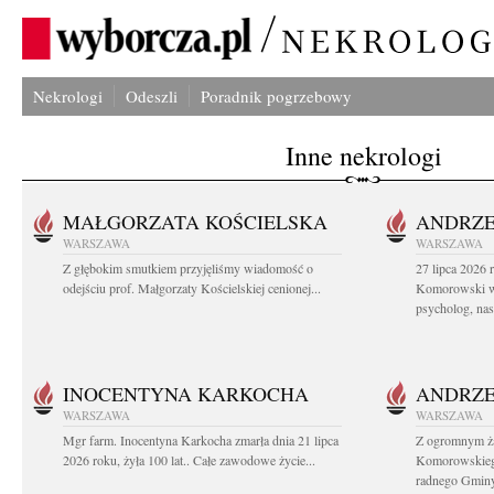
Nekrologi
Odeszli
Poradnik pogrzebowy
Inne nekrologi
MAŁGORZATA KOŚCIELSKA
ANDRZE
WARSZAWA
WARSZAWA
Z głębokim smutkiem przyjęliśmy wiadomość o
27 lipca 2026 
odejściu prof. Małgorzaty Kościelskiej cenionej...
Komorowski ws
psycholog, nasz
INOCENTYNA KARKOCHA
ANDRZE
WARSZAWA
WARSZAWA
Mgr farm. Inocentyna Karkocha zmarła dnia 21 lipca
Z ogromnym ż
2026 roku, żyła 100 lat.. Całe zawodowe życie...
Komorowskiego
radnego Gminy