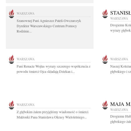
STANIS
WARSZAWA
WARSZAWA
Szanownej Pani Agnieszce Pateli-Owczarczyk
Drogiemu Kol
Dyrektor Warszawskiego Centrum Pomocy
wyrazy głęboki
Rodzinie...
WARSZAWA
WARSZAWA
Pani Renacie Wojtas wyrazy szczerego współczucia z
Naszej Koleżan
powodu śmierci Ojca składają Dziekan i...
głębokiego i s
MAJA M
WARSZAWA
WARSZAWA
Z głębokim żalem przyjęliśmy wiadomość o śmierci
Drogiemu Hube
Małżonki Pana Stanisława Okrasy Wieloletniego...
głębokiego żal