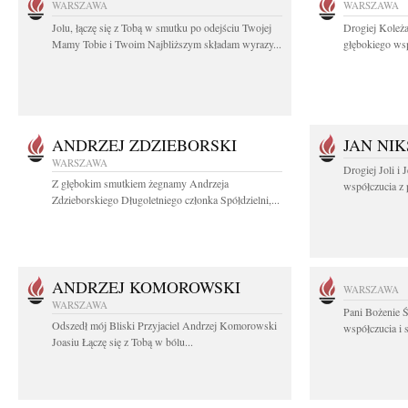
WARSZAWA
WARSZAWA
Jolu, łączę się z Tobą w smutku po odejściu Twojej
Drogiej Koleża
Mamy Tobie i Twoim Najbliższym składam wyrazy...
głębokiego wsp
ANDRZEJ ZDZIEBORSKI
JAN NIK
WARSZAWA
Drogiej Joli i
Z głębokim smutkiem żegnamy Andrzeja
współczucia z 
Zdzieborskiego Długoletniego członka Spółdzielni,...
ANDRZEJ KOMOROWSKI
WARSZAWA
WARSZAWA
Pani Bożenie Ś
Odszedł mój Bliski Przyjaciel Andrzej Komorowski
współczucia i 
Joasiu Łączę się z Tobą w bólu...