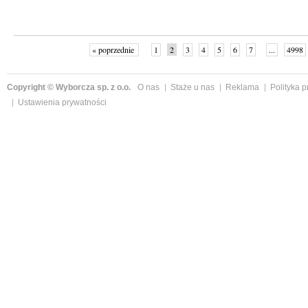
« poprzednie
1
2
3
4
5
6
7
...
4998
Copyright © Wyborcza sp. z o.o.
O nas
Staże u nas
Reklama
Polityka 
Ustawienia prywatności