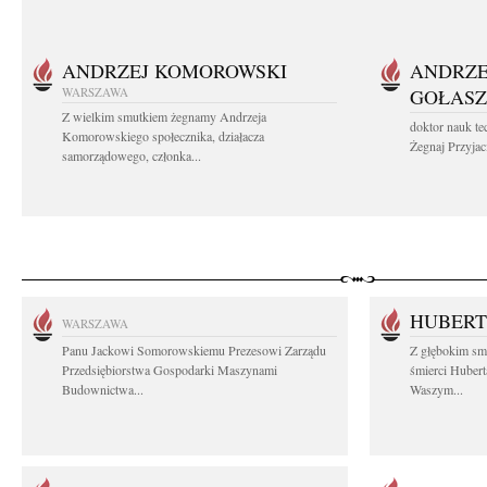
ANDRZEJ KOMOROWSKI
ANDRZE
WARSZAWA
GOŁASZ
Z wielkim smutkiem żegnamy Andrzeja
doktor nauk te
Komorowskiego społecznika, działacza
Żegnaj Przyjaci
samorządowego, członka...
HUBERT
WARSZAWA
Panu Jackowi Somorowskiemu Prezesowi Zarządu
Z głębokim sm
Przedsiębiorstwa Gospodarki Maszynami
śmierci Hubert
Budownictwa...
Waszym...