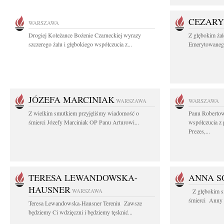
CEZARY
WARSZAWA
Drogiej Koleżance Bożenie Czarneckiej wyrazy
Z głębokim ża
szczerego żalu i głębokiego współczucia z...
Emerytowanego
JÓZEFA MARCINIAK
WARSZAWA
WARSZAWA
Z wielkim smutkiem przyjęliśmy wiadomość o
Panu Robertow
śmierci Józefy Marciniak OP Panu Arturowi...
współczucia z
Prezes,...
TERESA LEWANDOWSKA-
ANNA S
HAUSNER
WARSZAWA
Z głębokim s
śmierci Anny S
Teresa Lewandowska-Hausner Tereniu Zawsze
będziemy Ci wdzięczni i będziemy tęsknić...