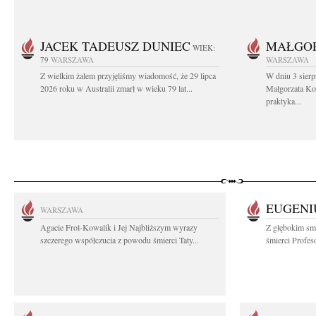
JACEK TADEUSZ DUNIEC
MAŁGOR
WIEK:
79
WARSZAWA
WARSZAWA
Z wielkim żalem przyjęliśmy wiadomość, że 29 lipca
W dniu 3 sierp
2026 roku w Australii zmarł w wieku 79 lat...
Małgorzata Koś
praktyka...
EUGENI
WARSZAWA
Agacie Frol-Kowalik i Jej Najbliższym wyrazy
Z głębokim sm
szczerego współczucia z powodu śmierci Taty...
śmierci Profes