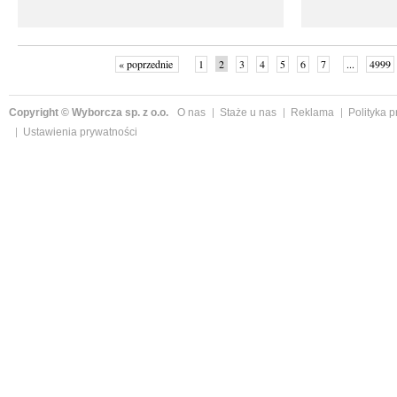
« poprzednie
1
2
3
4
5
6
7
...
4999
Copyright © Wyborcza sp. z o.o.
O nas
Staże u nas
Reklama
Polityka 
Ustawienia prywatności