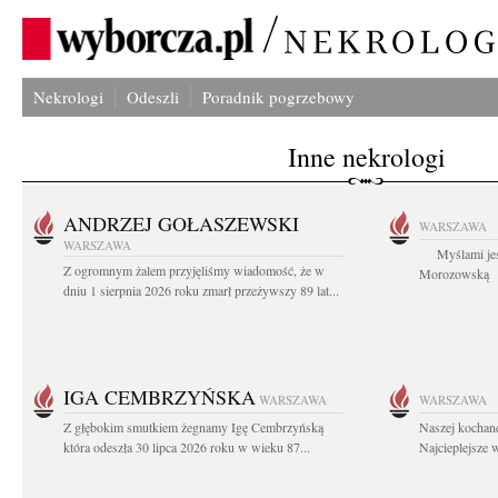
Nekrologi
Odeszli
Poradnik pogrzebowy
Inne nekrologi
ANDRZEJ GOŁASZEWSKI
WARSZAWA
WARSZAWA
Myślami jes
Z ogromnym żalem przyjęliśmy wiadomość, że w
Morozowską Ag
dniu 1 sierpnia 2026 roku zmarł przeżywszy 89 lat...
IGA CEMBRZYŃSKA
WARSZAWA
WARSZAWA
Z głębokim smutkiem żegnamy Igę Cembrzyńską
Naszej kochane
która odeszła 30 lipca 2026 roku w wieku 87...
Najcieplejsze 