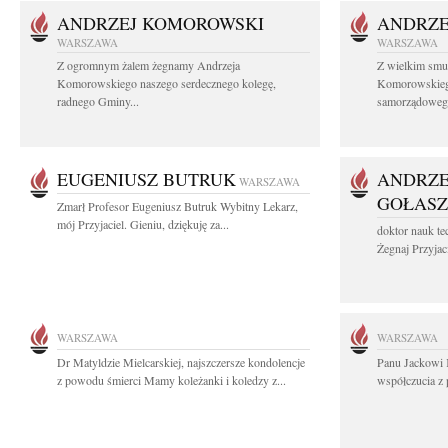
ANDRZEJ KOMOROWSKI
ANDRZE
WARSZAWA
WARSZAWA
Z ogromnym żalem żegnamy Andrzeja
Z wielkim smu
Komorowskiego naszego serdecznego kolegę,
Komorowskiego
radnego Gminy...
samorządowego
EUGENIUSZ BUTRUK
ANDRZE
WARSZAWA
GOŁASZ
Zmarł Profesor Eugeniusz Butruk Wybitny Lekarz,
mój Przyjaciel. Gieniu, dziękuję za...
doktor nauk te
Żegnaj Przyjaci
WARSZAWA
WARSZAWA
Dr Matyldzie Mielcarskiej, najszczersze kondolencje
Panu Jackowi 
z powodu śmierci Mamy koleżanki i koledzy z...
współczucia z 