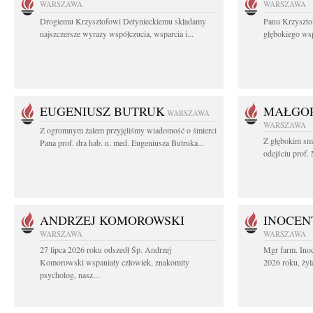
WARSZAWA
WARSZAWA
Drogiemu Krzysztofowi Detynieckiemu składamy
Panu Krzyszto
najszczersze wyrazy współczucia, wsparcia i...
głębokiego ws
EUGENIUSZ BUTRUK
MAŁGOR
WARSZAWA
WARSZAWA
Z ogromnym żalem przyjęliśmy wiadomość o śmierci
Z głębokim sm
Pana prof. dra hab. n. med. Eugeniusza Butruka...
odejściu prof. 
ANDRZEJ KOMOROWSKI
INOCEN
WARSZAWA
WARSZAWA
27 lipca 2026 roku odszedł Śp. Andrzej
Mgr farm. Inoc
Komorowski wspaniały człowiek, znakomity
2026 roku, żył
psycholog, nasz...