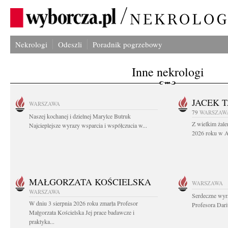
Nekrologi
Odeszli
Poradnik pogrzebowy
Inne nekrologi
JACEK 
WARSZAWA
79
WARSZAW
Naszej kochanej i dzielnej Marylce Butruk
Z wielkim żale
Najcieplejsze wyrazy wsparcia i współczucia w...
2026 roku w Au
MAŁGORZATA KOŚCIELSKA
WARSZAWA
WARSZAWA
Serdeczne wyr
W dniu 3 sierpnia 2026 roku zmarła Profesor
Profesora Dar
Małgorzata Kościelska Jej prace badawcze i
praktyka...