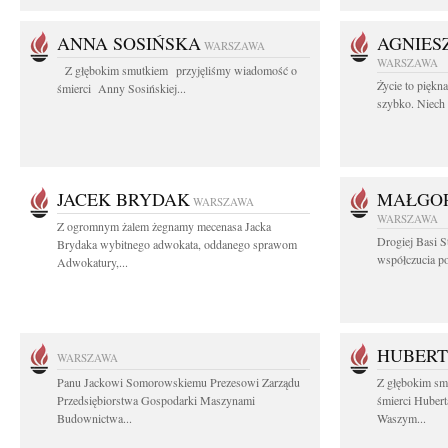
ANNA SOSIŃSKA
AGNIES
WARSZAWA
WARSZAWA
Z głębokim smutkiem przyjęliśmy wiadomość o
Życie to piękn
śmierci Anny Sosińskiej...
szybko. Niech 
JACEK BRYDAK
MAŁGOR
WARSZAWA
WARSZAWA
Z ogromnym żalem żegnamy mecenasa Jacka
Drogiej Basi S
Brydaka wybitnego adwokata, oddanego sprawom
współczucia po 
Adwokatury,...
HUBERT
WARSZAWA
Panu Jackowi Somorowskiemu Prezesowi Zarządu
Z głębokim sm
Przedsiębiorstwa Gospodarki Maszynami
śmierci Hubert
Budownictwa...
Waszym...