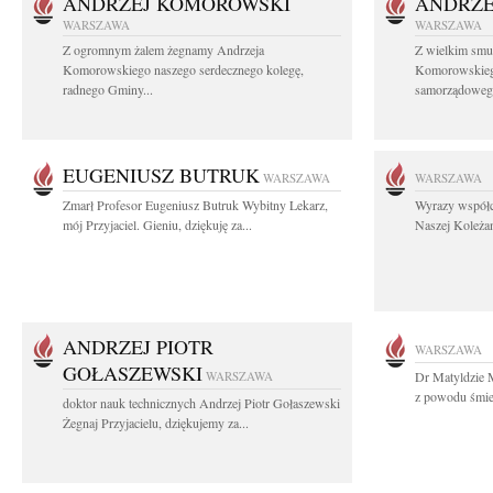
ANDRZEJ KOMOROWSKI
ANDRZE
WARSZAWA
WARSZAWA
Z ogromnym żalem żegnamy Andrzeja
Z wielkim smu
Komorowskiego naszego serdecznego kolegę,
Komorowskiego
radnego Gminy...
samorządowego
EUGENIUSZ BUTRUK
WARSZAWA
WARSZAWA
Zmarł Profesor Eugeniusz Butruk Wybitny Lekarz,
Wyrazy współc
mój Przyjaciel. Gieniu, dziękuję za...
Naszej Koleżan
ANDRZEJ PIOTR
WARSZAWA
GOŁASZEWSKI
WARSZAWA
Dr Matyldzie M
z powodu śmier
doktor nauk technicznych Andrzej Piotr Gołaszewski
Żegnaj Przyjacielu, dziękujemy za...