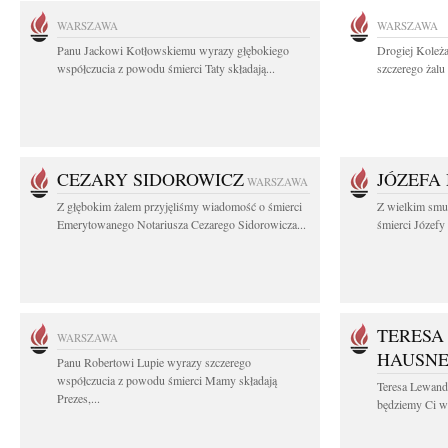
WARSZAWA
WARSZAWA
Panu Jackowi Kotłowskiemu wyrazy głębokiego
Drogiej Koleż
współczucia z powodu śmierci Taty składają...
szczerego żalu 
CEZARY SIDOROWICZ
JÓZEFA
WARSZAWA
Z głębokim żalem przyjęliśmy wiadomość o śmierci
Z wielkim smu
Emerytowanego Notariusza Cezarego Sidorowicza...
śmierci Józefy
TERESA
WARSZAWA
HAUSN
Panu Robertowi Lupie wyrazy szczerego
współczucia z powodu śmierci Mamy składają
Teresa Lewan
Prezes,...
będziemy Ci wd