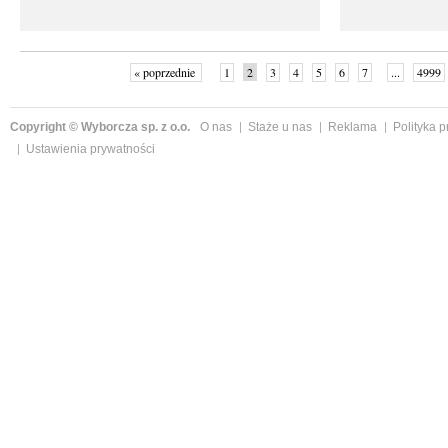
« poprzednie
1
2
3
4
5
6
7
...
4999
Copyright © Wyborcza sp. z o.o.
O nas
Staże u nas
Reklama
Polityka 
Ustawienia prywatności