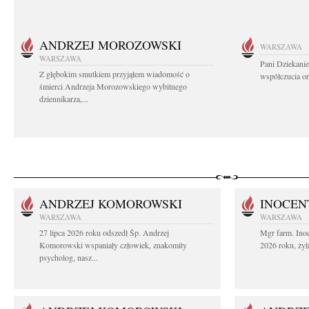
ANDRZEJ MOROZOWSKI
WARSZAWA
WARSZAWA
Pani Dziekanie
Z głębokim smutkiem przyjąłem wiadomość o
współczucia or
śmierci Andrzeja Morozowskiego wybitnego
dziennikarza,...
ANDRZEJ KOMOROWSKI
INOCEN
WARSZAWA
WARSZAWA
27 lipca 2026 roku odszedł Śp. Andrzej
Mgr farm. Inoc
Komorowski wspaniały człowiek, znakomity
2026 roku, żył
psycholog, nasz...