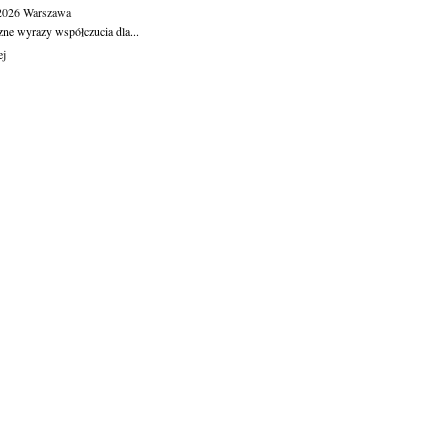
.2026
Warszawa
zne wyrazy współczucia dla...
ej