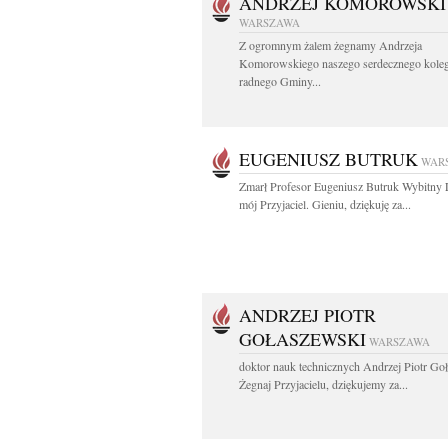
ANDRZEJ KOMOROWSKI
WARSZAWA
Z ogromnym żalem żegnamy Andrzeja
Komorowskiego naszego serdecznego koleg
radnego Gminy...
EUGENIUSZ BUTRUK
WAR
Zmarł Profesor Eugeniusz Butruk Wybitny 
mój Przyjaciel. Gieniu, dziękuję za...
ANDRZEJ PIOTR
GOŁASZEWSKI
WARSZAWA
doktor nauk technicznych Andrzej Piotr Go
Żegnaj Przyjacielu, dziękujemy za...