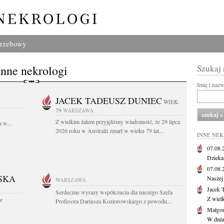
grzebowy
Inne nekrologi
Szukaj
Imię i naz
JACEK TADEUSZ DUNIEC
WIEK:
79
WARSZAWA
Z wielkim żalem przyjęliśmy wiadomość, że 29 lipca
 w...
2026 roku w Australii zmarł w wieku 79 lat...
INNE NE
07.08
Dziekan
07.08
SKA
Naszej 
WARSZAWA
Jacek 
Serdeczne wyrazy współczucia dla naszego Szefa
Z wiel
or
Profesora Dariusza Koziorowskiego z powodu...
Małgor
W dniu 