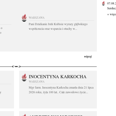
07.08
Serdec
+ więc
WARSZAWA
Pani Dziekanie Julii Kubisie wyrazy głębokiego
 o
współczucia oraz wsparcia i otuchy w...
o
więcej
INOCENTYNA KARKOCHA
WARSZAWA
Mgr farm. Inocentyna Karkocha zmarła dnia 21 lipca
y
2026 roku, żyła 100 lat.. Całe zawodowe życie...