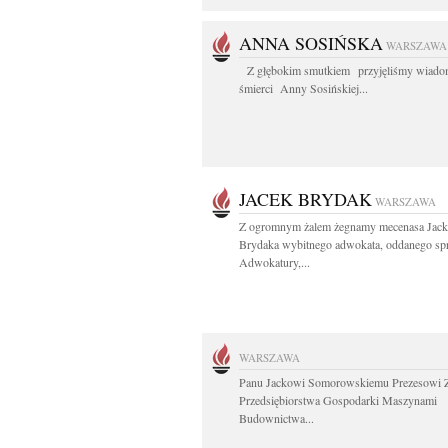
ANNA SOSIŃSKA
WARSZAWA
Z głębokim smutkiem przyjęliśmy wiado
śmierci Anny Sosińskiej...
JACEK BRYDAK
WARSZAWA
Z ogromnym żalem żegnamy mecenasa Jack
Brydaka wybitnego adwokata, oddanego s
Adwokatury,...
WARSZAWA
Panu Jackowi Somorowskiemu Prezesowi 
Przedsiębiorstwa Gospodarki Maszynami
Budownictwa...