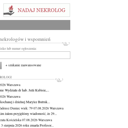
 nekrologów i wspomnień
wisko lub numer ogłoszenia:
+ szukanie zaawansowane
KROLOGI
.2026
Warszawa
ie Wydziału dr hab. Julii Kubisie,...
.2026
Warszawa
kochanej i dzielnej Marylce Butruk...
Tadeusz Duniec
wiek: 79
07.08.2026
Warszawa
kim żalem przyjęliśmy wiadomość, że 29...
zata Kościelska
07.08.2026
Warszawa
3 sierpnia 2026 roku zmarła Profesor...