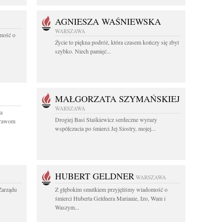
AGNIESZA WAŚNIEWSKA
WARSZAWA
mość o
Życie to piękna podróż, która czasem kończy się zbyt
szybko. Niech pamięć...
MAŁGORZATA SZYMAŃSKIEJ
WARSZAWA
a
Drogiej Basi Staśkiewicz serdeczne wyrazy
prawom
współczucia po śmierci Jej Siostry, mojej...
HUBERT GELDNER
WARSZAWA
Zarządu
Z głębokim smutkiem przyjęliśmy wiadomość o
śmierci Huberta Geldnera Marianie, Izo, Wam i
Waszym...