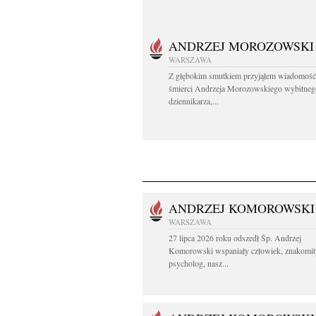
ANDRZEJ MOROZOWSKI
WARSZAWA
Z głębokim smutkiem przyjąłem wiadomość
śmierci Andrzeja Morozowskiego wybitneg
dziennikarza,...
ANDRZEJ KOMOROWSKI
WARSZAWA
27 lipca 2026 roku odszedł Śp. Andrzej
Komorowski wspaniały człowiek, znakomit
psycholog, nasz...