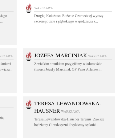
WARSZAWA
kiego
Drogiej Koleżance Bożenie Czarneckiej wyrazy
..
szczerego żalu i głębokiego współczucia z...
JÓZEFA MARCINIAK
RSZAWA
WARSZAWA
 śmierci
Z wielkim smutkiem przyjęliśmy wiadomość o
wicza...
śmierci Józefy Marciniak OP Panu Arturowi...
TERESA LEWANDOWSKA-
HAUSNER
WARSZAWA
ają
Teresa Lewandowska-Hausner Tereniu Zawsze
będziemy Ci wdzięczni i będziemy tęsknić...