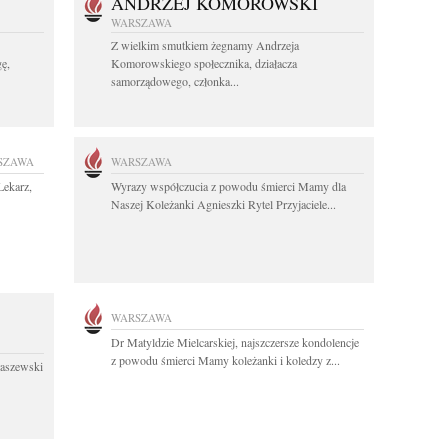
ANDRZEJ KOMOROWSKI
WARSZAWA
Z wielkim smutkiem żegnamy Andrzeja
ę,
Komorowskiego społecznika, działacza
samorządowego, członka...
SZAWA
WARSZAWA
Lekarz,
Wyrazy współczucia z powodu śmierci Mamy dla
Naszej Koleżanki Agnieszki Rytel Przyjaciele...
WARSZAWA
Dr Matyldzie Mielcarskiej, najszczersze kondolencje
z powodu śmierci Mamy koleżanki i koledzy z...
łaszewski