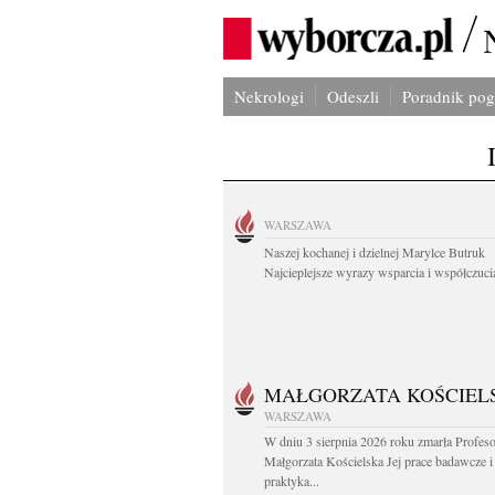
Nekrologi
Odeszli
Poradnik po
WARSZAWA
Naszej kochanej i dzielnej Marylce Butruk
Najcieplejsze wyrazy wsparcia i współczucia
MAŁGORZATA KOŚCIEL
WARSZAWA
W dniu 3 sierpnia 2026 roku zmarła Profes
Małgorzata Kościelska Jej prace badawcze i
praktyka...