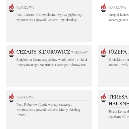
WARSZAWA
WARSZAWA
Panu Jackowi Kotłowskiemu wyrazy głębokiego
Drogiej Koleż
współczucia z powodu śmierci Taty składają...
szczerego żalu 
CEZARY SIDOROWICZ
JÓZEFA
WARSZAWA
Z głębokim żalem przyjęliśmy wiadomość o śmierci
Z wielkim smu
Emerytowanego Notariusza Cezarego Sidorowicza...
śmierci Józefy
TERESA
WARSZAWA
HAUSN
Panu Robertowi Lupie wyrazy szczerego
współczucia z powodu śmierci Mamy składają
Teresa Lewan
Prezes,...
będziemy Ci wd