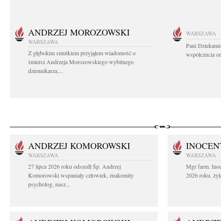
ANDRZEJ MOROZOWSKI
WARSZAWA
WARSZAWA
Pani Dziekanie
Z głębokim smutkiem przyjąłem wiadomość o
współczucia or
śmierci Andrzeja Morozowskiego wybitnego
dziennikarza,...
ANDRZEJ KOMOROWSKI
INOCEN
WARSZAWA
WARSZAWA
27 lipca 2026 roku odszedł Śp. Andrzej
Mgr farm. Inoc
Komorowski wspaniały człowiek, znakomity
2026 roku, żył
psycholog, nasz...