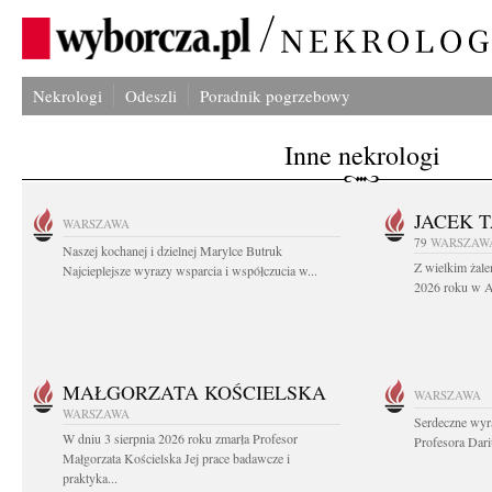
Nekrologi
Odeszli
Poradnik pogrzebowy
Inne nekrologi
JACEK 
WARSZAWA
79
WARSZAW
Naszej kochanej i dzielnej Marylce Butruk
Z wielkim żale
Najcieplejsze wyrazy wsparcia i współczucia w...
2026 roku w Au
MAŁGORZATA KOŚCIELSKA
WARSZAWA
WARSZAWA
Serdeczne wyr
W dniu 3 sierpnia 2026 roku zmarła Profesor
Profesora Dar
Małgorzata Kościelska Jej prace badawcze i
praktyka...