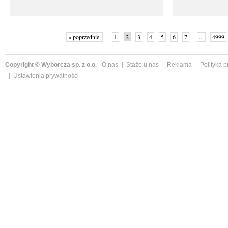
« poprzednie
1
2
3
4
5
6
7
...
4999
Copyright © Wyborcza sp. z o.o.
O nas
Staże u nas
Reklama
Polityka 
Ustawienia prywatności