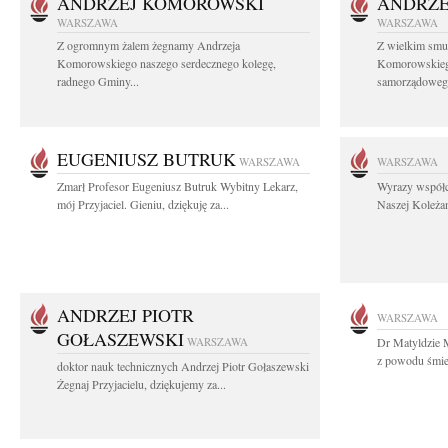
ANDRZEJ KOMOROWSKI
ANDRZE
WARSZAWA
WARSZAWA
Z ogromnym żalem żegnamy Andrzeja
Z wielkim smu
Komorowskiego naszego serdecznego kolegę,
Komorowskiego
radnego Gminy...
samorządowego
EUGENIUSZ BUTRUK
WARSZAWA
WARSZAWA
Zmarł Profesor Eugeniusz Butruk Wybitny Lekarz,
Wyrazy współc
mój Przyjaciel. Gieniu, dziękuję za...
Naszej Koleżan
ANDRZEJ PIOTR
WARSZAWA
GOŁASZEWSKI
WARSZAWA
Dr Matyldzie M
z powodu śmier
doktor nauk technicznych Andrzej Piotr Gołaszewski
Żegnaj Przyjacielu, dziękujemy za...