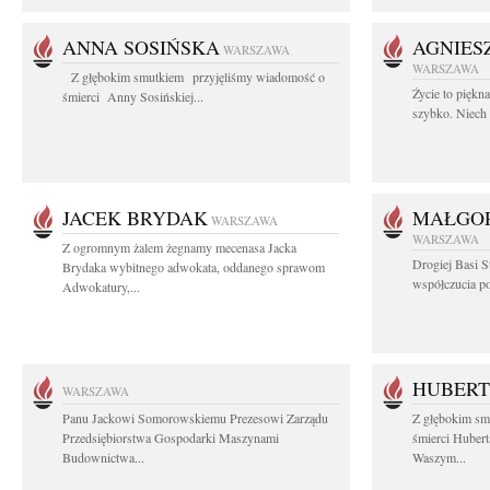
ANNA SOSIŃSKA
AGNIES
WARSZAWA
WARSZAWA
Z głębokim smutkiem przyjęliśmy wiadomość o
Życie to piękn
śmierci Anny Sosińskiej...
szybko. Niech 
JACEK BRYDAK
MAŁGOR
WARSZAWA
WARSZAWA
Z ogromnym żalem żegnamy mecenasa Jacka
Drogiej Basi S
Brydaka wybitnego adwokata, oddanego sprawom
współczucia po 
Adwokatury,...
HUBERT
WARSZAWA
Panu Jackowi Somorowskiemu Prezesowi Zarządu
Z głębokim sm
Przedsiębiorstwa Gospodarki Maszynami
śmierci Hubert
Budownictwa...
Waszym...