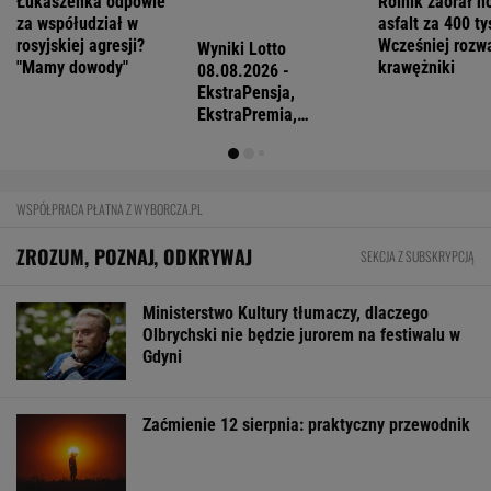
Kiedy Niemiec po raz pierwszy jedzie do
Gdańska, Warszawy, Wrocławia, Poznania
mówi: ?To szok"
FINANSE I TECHNOLOGIA