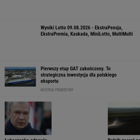
"Mamy dowody"
EkstraPremia,
krawężniki
Kaskada, Lotto,
LottoPlus, MiniLotto,
MultiMulti
WSPÓŁPRACA PŁATNA Z WYBORCZA.PL
ZROZUM, POZNAJ, ODKRYWAJ
SEKCJA Z SUBSKRYPCJĄ
Ministerstwo Kultury tłumaczy, dlaczego
Olbrychski nie będzie jurorem na festiwalu w
Gdyni
Zaćmienie 12 sierpnia: praktyczny przewodnik
Serdeczni i gościnni. Turystów przyjmują
nawet we własnych domach