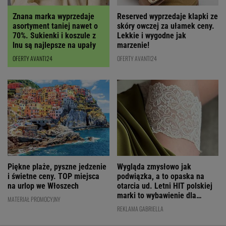
Znana marka wyprzedaje
Reserved wyprzedaje klapki ze
asortyment taniej nawet o
skóry owczej za ułamek ceny.
70%. Sukienki i koszule z
Lekkie i wygodne jak
lnu są najlepsze na upały
marzenie!
OFERTY AVANTI24
OFERTY AVANTI24
Wygląda zmysłowo jak
Piękne plaże, pyszne jedzenie
podwiązka, a to opaska na
i świetne ceny. TOP miejsca
otarcia ud. Letni HIT polskiej
na urlop we Włoszech
marki to wybawienie dla
MATERIAŁ PROMOCYJNY
kobiet!
REKLAMA GABRIELLA