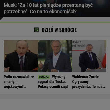
Musk: "Za 10 lat pieniądze przestaną być
potrzebne". Co na to ekonomiści?
DZIEŃ W SKRÓCIE
Putin rozmawiał ze
Wyraźny
Waldemar Żurek:
zmarłym
sygnał dla Tuska.
Ogrywamy
wojskowym?
Polacy ocenili rząd
prezydenta. To nasz
Zaskakujące
wielki sukces
doniesienia