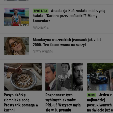
Anastazja Kuś została mistrzynią
świata. "Kariera przez pośladki"? Mamy
komentarz
SUBSKRYPCJA
Mandaryna w szerokich jeansach jak z lat
2000. Ten fason wraca na szczyt
OFERTY AVANTI24
Posyp skórkę
Rozpoznasz tych
Jeden z
ziemniaka sodą.
wybitnych aktorów
najbardziej
Prosty trik pomaga w
PRL-u? Wszyscy mylą
poszukiwanych 
kuchni
się w 8. pytaniu
na świecie już 