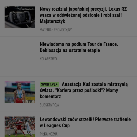
Anastazja Kuś została mistrzynią
świata. "Kariera przez pośladki"? Mamy
komentarz
SUBSKRYPCJA
Lewandowski znów strzelił! Pierwsze trafienie
w Leagues Cup
PIŁKA NOŻNA
Nowa Toyota bZ4X jest dostępna w specjalnej
cenie. Pobierz cennik i sprawdź korzyść!
MATERIAŁ PROMOCYJNY
Dziecko ruszyło w kierunku
Lewandowskiego. Tak zareagował napastnik