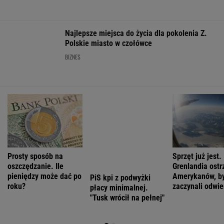
Jeździsz spokojnie, żeby oszczędzać? Twój
samochód może tego nie lubić
MOTO NEWS
Jak używać kierunkowskazów na
pierwszeństwie łamanym? Zasada jest prosta
MOTO NEWS
Jak teraz kupuje się nowy samochód w
Polsce? Rozmawiamy z ekspertem
MATERIAŁ PROMOCYJNY