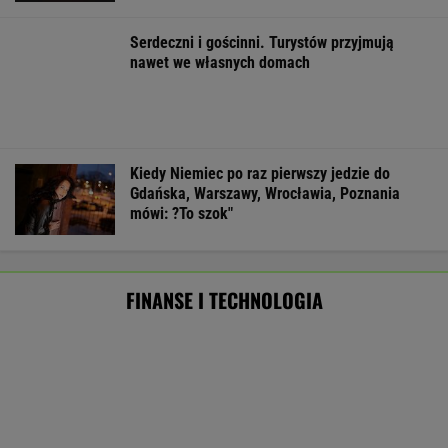
Eksperci krótko o pomyśle Muska."Szanse
oceniam na zero"
TECHNOLOGIE
Pierwszy etap GAT zakończony. To
strategiczna inwestycja dla polskiego
eksportu
MATERIAŁ PROMOCYJNY
Oszuści wzięli na nią pożyczkę, bank zażądał
spłaty. Jest decyzja sądu
BIZNES