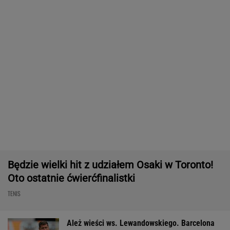
Będzie wielki hit z udziałem Osaki w Toronto!
Oto ostatnie ćwierćfinalistki
TENIS
Ależ wieści ws. Lewandowskiego. Barcelona
nagle ogłasza
PIŁKA NOŻNA
Tysiące osób zrobi to we wrześniu. Powód
może cię zaskoczyć
MATERIAŁ PROMOCYJNY,
18+