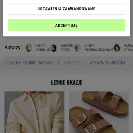
USTAWIENIA ZAAWANSOWANE
Tragiczny wypadek na
Mazurach. Skuter zderzył się z motorówką,
nie żyje 16-latek
AKCEPTUJĘ
SUBSKRYPCJA
ŁUKASZ
WIKTORIA
MIŁOSZ
MARTA
Autorzy:
JACHIMIAK
BECZEK
WIATROWSKI-BUJACZ
NOWA
PROBLEMY POLSKICH SIATKARZY
ZNAK Z '30'
WISŁAWA SZYMBORSKA
LETNIE OKAZJE