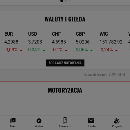
Niby drobiazg, a mandat potrafi
zaboleć. Polacy wciąż się zapominają
MOTO NEWS
Quiz
Wideo
Gazeta.pl
Poczta
Pogoda
To najstarszy znak drogowy w Polsce.