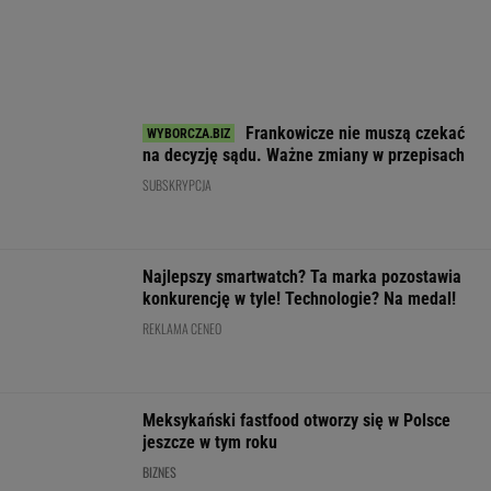
WALUTY I GIEŁDA
EUR
USD
CHF
GBP
WIG
4,2988
3,7203
4,5985
5,0206
151 782,92
-0,03%
0,04%
-0,1%
0,06%
-0,24%
SPRAWDŹ NOTOWANIA
Notowania dostarcza VIA24ONLINE
MOTORYZACJA