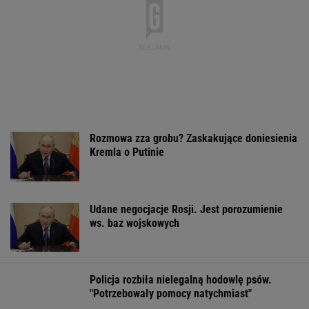
Wyniki Lotto 09.08.2026 - EkstraPensja,
EkstraPremia, Kaskada, MiniLotto, MultiMulti
Pierwszy etap GAT zakończony. To
strategiczna inwestycja dla polskiego
eksportu
MATERIAŁ PROMOCYJNY
Łukaszenka odpowie
Wyniki Lotto
Rolnik zaorał n
za współudział w
08.08.2026 -
asfalt za 400 tys
rosyjskiej agresji?
EkstraPensja,
Wcześniej rozw