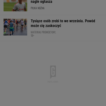
Nowy rozdział japońskiej precyzji. Lexus RZ
wraca w odświeżonej odsłonie i robi szał!
Majstersztyk
MATERIAŁ PROMOCYJNY
Niewiadoma na podium Tour de France.
Deklasacja na ostatnim etapie
KOLARSTWO