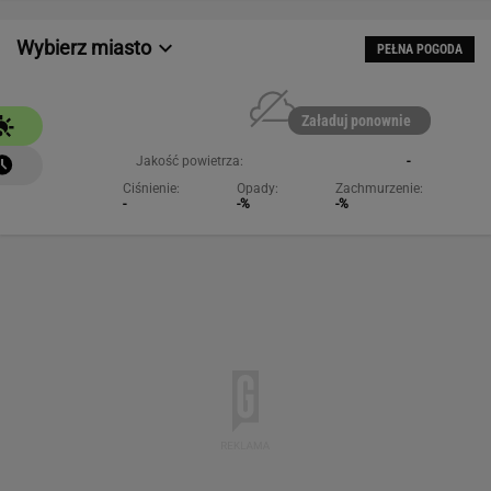
Wybierz miasto
PEŁNA POGODA
Załaduj ponownie
Jakość powietrza:
-
Ciśnienie:
Opady:
Zachmurzenie:
-
-%
-%