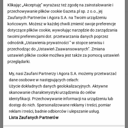
Klikając „Akceptuję” wyrażasz też zgodę na zainstalowanie i
przechowywanie plików cookie Gazeta.pl sp. z o.o., jej
Zaufanych Partnerów i Agora S.A. na Twoim urządzeniu
Anastazja Kuś została mistrzynią
końcowym. Możesz w każdej chwili zmienić swoje preferencje
świata. "Kariera przez pośladki"? Mamy
komentarz
dotyczące plików cookie, wywołując narzędzie do zarządzania
twoimi preferencjami dot. przetwarzania danych poprzez
SUBSKRYPCJA
odnośnik „Ustawienia prywatności ” w stopce serwisu i
przechodząc do „Ustawień Zaawansowanych”. Zmiana
Kulinarny quiz wiedzy. 11/11 zdobędą tylko
ustawień plików cookie możliwa jest także za pomocą ustawień
prawdziwi smakosze!
przeglądarki.
My, nasi Zaufani Partnerzy i Agora S.A. możemy przetwarzać
dane osobowe w następujących celach:
To nie droga na skróty. Matka pokazuje, jak
Użycie dokładnych danych geolokalizacyjnych. Aktywne
naprawdę wygląda edukacja domowa
skanowanie charakterystyki urządzenia do celów
MATERIAŁ PROMOCYJNY
identyfikacji. Przechowywanie informacji na urządzeniu lub
dostęp do nich. Spersonalizowane reklamy i treści, pomiar
Bywa cierpki, ale warto dać mu szansę. Jelita
reklam i treści, badnie odbiorców i ulepszanie usług.
tylko na to czekają
Lista Zaufanych Partnerów