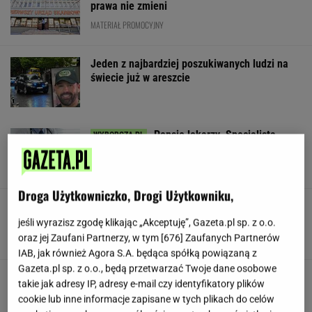
prawa nie zmieni
MATERIAŁ PROMOCYJNY
Jeden z najbardziej poszukiwanych ludzi na
świecie już w areszcie
Pensje lekarzy. Specjalista
hematolog dostał podwyżkę, ale zarabia mniej
SUBSKRYPCJA
Droga Użytkowniczko, Drogi Użytkowniku,
Zmysłowa choreografia Lesar i
Zillmann. Zaprezentowały ją podczas ślubu
jeśli wyrazisz zgodę klikając „Akceptuję”, Gazeta.pl sp. z o.o.
oraz jej Zaufani Partnerzy, w tym [
676
] Zaufanych Partnerów
IAB, jak również Agora S.A. będąca spółką powiązaną z
Gazeta.pl sp. z o.o., będą przetwarzać Twoje dane osobowe
Stachursky pojawił się na scenie "Lata z
takie jak adresy IP, adresy e-mail czy identyfikatory plików
Radiem" i zszokował widzów. "Kto to jest?"
cookie lub inne informacje zapisane w tych plikach do celów