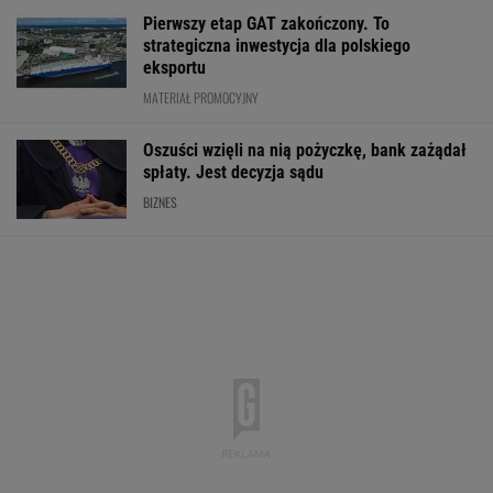
Meksykański fastfood otworzy się w Polsce
jeszcze w tym roku
BIZNES
Najlepsze miejsca do życia dla pokolenia Z.
Polskie miasto w czołówce
BIZNES
Prosty sposób na
PiS kpi z podwyżki
Sprzęt już jest.
oszczędzanie. Ile
płacy minimalnej.
Grenlandia ostr
pieniędzy może dać po
"Tusk wrócił na pełnej"
Amerykanów, by
roku?
zaczynali odwie