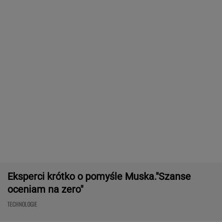
Frankowicze nie muszą czekać
na decyzję sądu. Ważne zmiany w przepisach
SUBSKRYPCJA
Najlepszy smartwatch? Ta marka pozostawia
konkurencję w tyle! Technologie? Na medal!
REKLAMA CENEO