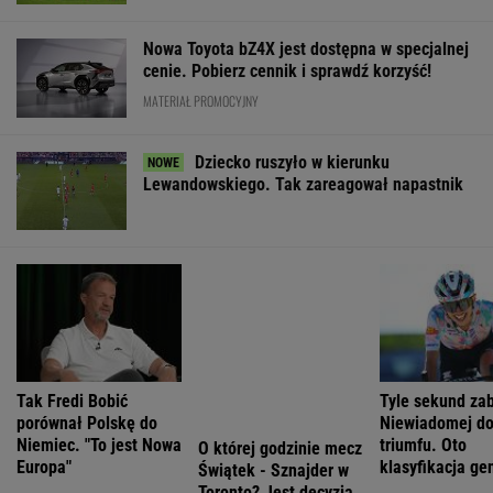
Tak Fredi Bobić
O której godzinie mecz
Tyle sekund za
porównał Polskę do
Świątek - Sznajder w
Niewiadomej d
Niemiec. "To jest Nowa
Toronto? Jest decyzja
triumfu. Oto
Europa"
klasyfikacja ge
Tour de France
WIĘCEJ NIŻ WYNIK. SUBSKRYBUJ
POLITYKA