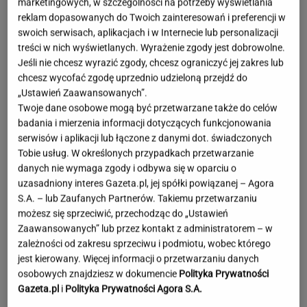
marketingowych, w szczególności na potrzeby wyświetlania
reklam dopasowanych do Twoich zainteresowań i preferencji w
swoich serwisach, aplikacjach i w Internecie lub personalizacji
treści w nich wyświetlanych. Wyrażenie zgody jest dobrowolne.
Jeśli nie chcesz wyrazić zgody, chcesz ograniczyć jej zakres lub
chcesz wycofać zgodę uprzednio udzieloną przejdź do
„Ustawień Zaawansowanych”.
Twoje dane osobowe mogą być przetwarzane także do celów
badania i mierzenia informacji dotyczących funkcjonowania
serwisów i aplikacji lub łączone z danymi dot. świadczonych
Tobie usług. W określonych przypadkach przetwarzanie
danych nie wymaga zgody i odbywa się w oparciu o
uzasadniony interes Gazeta.pl, jej spółki powiązanej – Agora
S.A. – lub Zaufanych Partnerów. Takiemu przetwarzaniu
możesz się sprzeciwić, przechodząc do „Ustawień
Zaawansowanych” lub przez kontakt z administratorem – w
zależności od zakresu sprzeciwu i podmiotu, wobec którego
jest kierowany. Więcej informacji o przetwarzaniu danych
osobowych znajdziesz w dokumencie
Polityka Prywatności
Lewandowski znów strzelił! Pierwsze trafienie
Gazeta.pl
i
Polityka Prywatności Agora S.A.
w Leagues Cup