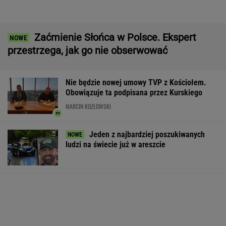
Rozmowa zza grobu? Zaskakujące doniesienia
Kremla o Putinie
Udane negocjacje Rosji. Jest porozumienie
ws. baz wojskowych
Policja rozbiła nielegalną hodowlę psów.
"Potrzebowały pomocy natychmiast"