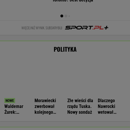
Morawiecki
Złe wieści dla
Dlaczego
Waldemar
zwerbował
rządu Tuska.
Nawrocki
Żurek:
kolejnego
Nowy sondaż
wetował
Ogrywamy
parlamentarzystę
ustawy?
prezydenta. To
PiS. "To nie
Chodzi o "Plan
nasz wielki
rozstanie"
21"
WIADOMOŚCI
sukces