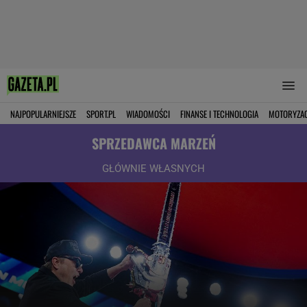
NAJPOPULARNIEJSZE
SPORT.PL
WIADOMOŚCI
FINANSE I TECHNOLOGIA
MOTORYZA
SPRZEDAWCA MARZEŃ
GŁÓWNIE WŁASNYCH