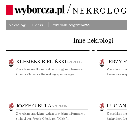
Nekrologi
Odeszli
Poradnik pogrzebowy
Inne nekrologi
KLEMENS BIELIŃSKI
JERZY 
SZCZECIN
Z wielkim smutkiem i żalem przyjąłem informację o
Z wielkim smut
śmierci Klemensa Bielińskiego pierwszego...
śmierci nadins
JÓZEF GIBUŁA
LUCJAN
SZCZECIN
Z wielkim smutkiem i żalem przyjąłem informację o
Z wielkim smut
śmierci por. Józefa Gibuły ps. "Mały"...
śmierci por. L