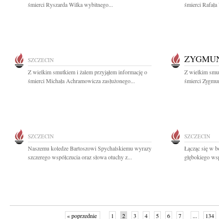
śmierci Ryszarda Wilka wybitnego...
śmierci Rafała
ZYGMUN
SZCZECIN
Z wielkim smutkiem i żalem przyjąłem informację o
Z wielkim smut
śmierci Michała Achramowicza zasłużonego...
śmierci Zygmun
SZCZECIN
SZCZECIN
Naszemu koledze Bartoszowi Spychalskiemu wyrazy
Łącząc się w b
szczerego współczucia oraz słowa otuchy z...
głębokiego wsp
« poprzednie
1
2
3
4
5
6
7
...
134