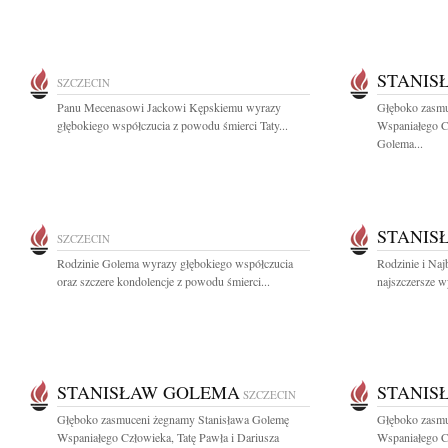
STANIS
SZCZECIN
Panu Mecenasowi Jackowi Kępskiemu wyrazy
Głęboko zasmu
głębokiego współczucia z powodu śmierci Taty...
Wspaniałego Cz
Golema...
STANIS
SZCZECIN
Rodzinie Golema wyrazy głębokiego współczucia
Rodzinie i Na
oraz szczere kondolencje z powodu śmierci...
najszczersze wy
STANISŁAW GOLEMA
STANIS
SZCZECIN
Głęboko zasmuceni żegnamy Stanisława Golemę
Głęboko zasmu
Wspaniałego Człowieka, Tatę Pawła i Dariusza
Wspaniałego Cz