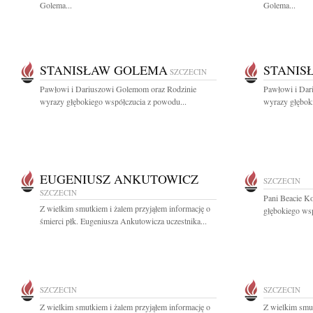
Golema...
Golema...
STANISŁAW GOLEMA
STANIS
SZCZECIN
Pawłowi i Dariuszowi Golemom oraz Rodzinie
Pawłowi i Dar
wyrazy głębokiego współczucia z powodu...
wyrazy głębok
EUGENIUSZ ANKUTOWICZ
SZCZECIN
SZCZECIN
Pani Beacie K
Z wielkim smutkiem i żalem przyjąłem informację o
głębokiego wsp
śmierci płk. Eugeniusza Ankutowicza uczestnika...
SZCZECIN
SZCZECIN
Z wielkim smutkiem i żalem przyjąłem informację o
Z wielkim smut