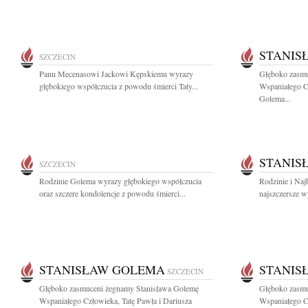
STANIS
SZCZECIN
Panu Mecenasowi Jackowi Kępskiemu wyrazy
Głęboko zasmu
głębokiego współczucia z powodu śmierci Taty...
Wspaniałego Cz
Golema...
STANIS
SZCZECIN
Rodzinie Golema wyrazy głębokiego współczucia
Rodzinie i Na
oraz szczere kondolencje z powodu śmierci...
najszczersze wy
STANISŁAW GOLEMA
STANIS
SZCZECIN
Głęboko zasmuceni żegnamy Stanisława Golemę
Głęboko zasmu
Wspaniałego Człowieka, Tatę Pawła i Dariusza
Wspaniałego Cz