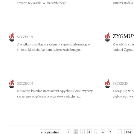
śmierci Ryszarda Wilka wybitnego...
śmierci Rafała
ZYGMUN
SZCZECIN
Z wielkim smutkiem i żalem przyjąłem informację o
Z wielkim smut
śmierci Michała Achramowicza zasłużonego...
śmierci Zygmun
SZCZECIN
SZCZECIN
Naszemu koledze Bartoszowi Spychalskiemu wyrazy
Łącząc się w b
szczerego współczucia oraz słowa otuchy z...
głębokiego wsp
« poprzednie
1
2
3
4
5
6
7
...
134