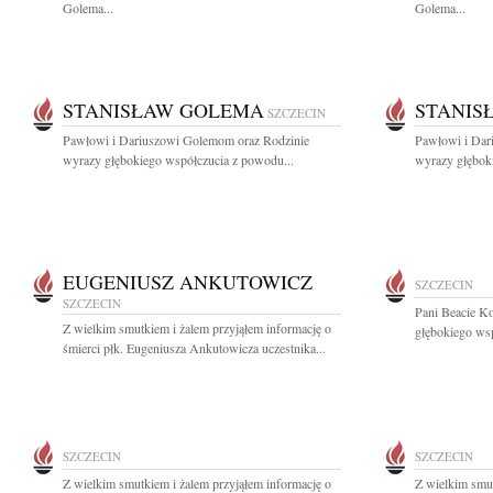
Golema...
Golema...
STANISŁAW GOLEMA
STANIS
SZCZECIN
Pawłowi i Dariuszowi Golemom oraz Rodzinie
Pawłowi i Dar
wyrazy głębokiego współczucia z powodu...
wyrazy głębok
EUGENIUSZ ANKUTOWICZ
SZCZECIN
SZCZECIN
Pani Beacie K
Z wielkim smutkiem i żalem przyjąłem informację o
głębokiego wsp
śmierci płk. Eugeniusza Ankutowicza uczestnika...
SZCZECIN
SZCZECIN
Z wielkim smutkiem i żalem przyjąłem informację o
Z wielkim smut