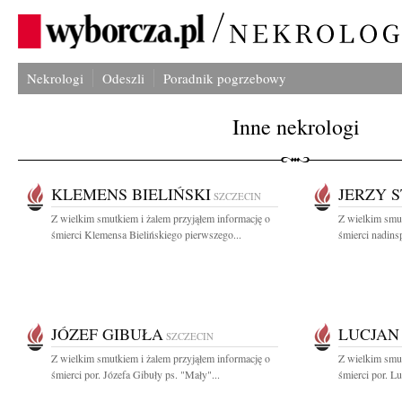
Nekrologi
Odeszli
Poradnik pogrzebowy
Inne nekrologi
KLEMENS BIELIŃSKI
JERZY 
SZCZECIN
Z wielkim smutkiem i żalem przyjąłem informację o
Z wielkim smut
śmierci Klemensa Bielińskiego pierwszego...
śmierci nadins
JÓZEF GIBUŁA
LUCJAN
SZCZECIN
Z wielkim smutkiem i żalem przyjąłem informację o
Z wielkim smut
śmierci por. Józefa Gibuły ps. "Mały"...
śmierci por. L