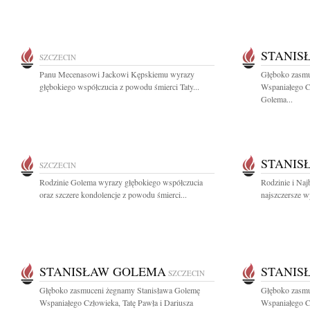
STANIS
SZCZECIN
Panu Mecenasowi Jackowi Kępskiemu wyrazy
Głęboko zasmu
głębokiego współczucia z powodu śmierci Taty...
Wspaniałego Cz
Golema...
STANIS
SZCZECIN
Rodzinie Golema wyrazy głębokiego współczucia
Rodzinie i Na
oraz szczere kondolencje z powodu śmierci...
najszczersze wy
STANISŁAW GOLEMA
STANIS
SZCZECIN
Głęboko zasmuceni żegnamy Stanisława Golemę
Głęboko zasmu
Wspaniałego Człowieka, Tatę Pawła i Dariusza
Wspaniałego Cz