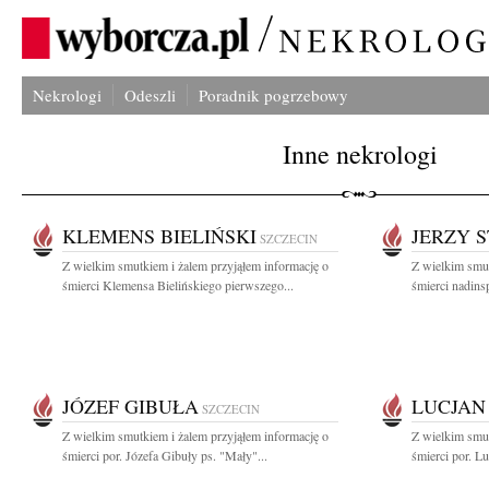
Nekrologi
Odeszli
Poradnik pogrzebowy
Inne nekrologi
KLEMENS BIELIŃSKI
JERZY 
SZCZECIN
Z wielkim smutkiem i żalem przyjąłem informację o
Z wielkim smut
śmierci Klemensa Bielińskiego pierwszego...
śmierci nadins
JÓZEF GIBUŁA
LUCJAN
SZCZECIN
Z wielkim smutkiem i żalem przyjąłem informację o
Z wielkim smut
śmierci por. Józefa Gibuły ps. "Mały"...
śmierci por. L