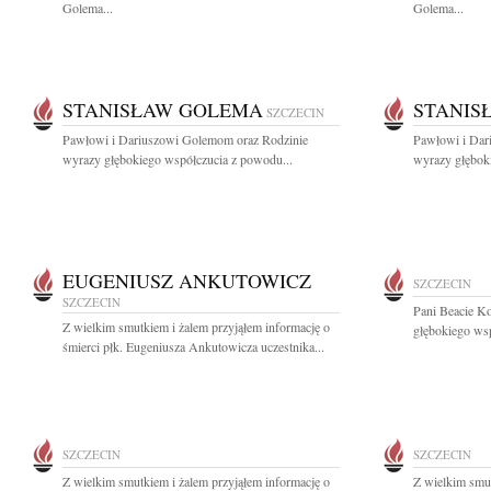
Golema...
Golema...
STANISŁAW GOLEMA
STANIS
SZCZECIN
Pawłowi i Dariuszowi Golemom oraz Rodzinie
Pawłowi i Dar
wyrazy głębokiego współczucia z powodu...
wyrazy głębok
EUGENIUSZ ANKUTOWICZ
SZCZECIN
SZCZECIN
Pani Beacie K
Z wielkim smutkiem i żalem przyjąłem informację o
głębokiego wsp
śmierci płk. Eugeniusza Ankutowicza uczestnika...
SZCZECIN
SZCZECIN
Z wielkim smutkiem i żalem przyjąłem informację o
Z wielkim smut