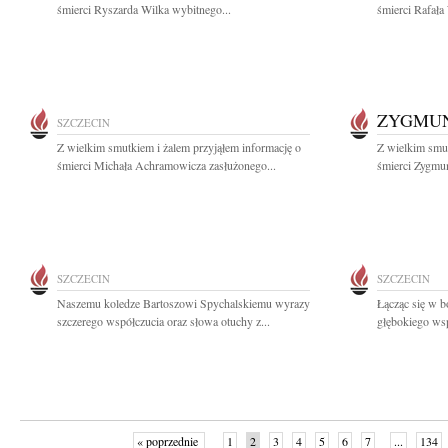
śmierci Ryszarda Wilka wybitnego...
śmierci Rafała
ZYGMUN
SZCZECIN
Z wielkim smutkiem i żalem przyjąłem informację o
Z wielkim smut
śmierci Michała Achramowicza zasłużonego...
śmierci Zygmun
SZCZECIN
SZCZECIN
Naszemu koledze Bartoszowi Spychalskiemu wyrazy
Łącząc się w b
szczerego współczucia oraz słowa otuchy z...
głębokiego wsp
« poprzednie
1
2
3
4
5
6
7
...
134