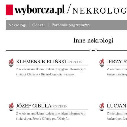
Nekrologi
Odeszli
Poradnik pogrzebowy
Inne nekrologi
KLEMENS BIELIŃSKI
JERZY 
SZCZECIN
Z wielkim smutkiem i żalem przyjąłem informację o
Z wielkim smut
śmierci Klemensa Bielińskiego pierwszego...
śmierci nadins
JÓZEF GIBUŁA
LUCJAN
SZCZECIN
Z wielkim smutkiem i żalem przyjąłem informację o
Z wielkim smut
śmierci por. Józefa Gibuły ps. "Mały"...
śmierci por. L