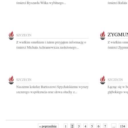
śmierci Ryszarda Wilka wybitnego...
śmierci Rafała
ZYGMUN
SZCZECIN
Z wielkim smutkiem i żalem przyjąłem informację o
Z wielkim smut
śmierci Michała Achramowicza zasłużonego...
śmierci Zygmun
SZCZECIN
SZCZECIN
Naszemu koledze Bartoszowi Spychalskiemu wyrazy
Łącząc się w b
szczerego współczucia oraz słowa otuchy z...
głębokiego wsp
« poprzednie
1
2
3
4
5
6
7
...
134