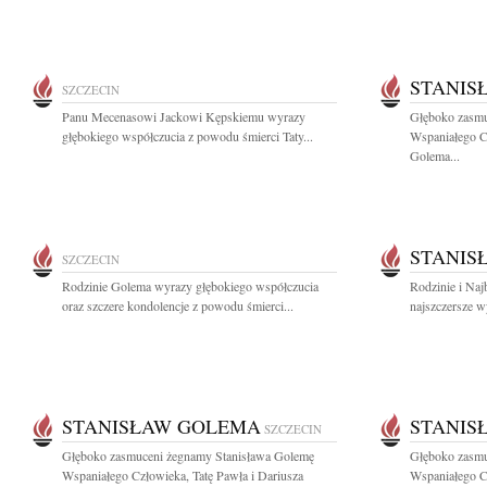
STANIS
SZCZECIN
Panu Mecenasowi Jackowi Kępskiemu wyrazy
Głęboko zasmu
głębokiego współczucia z powodu śmierci Taty...
Wspaniałego Cz
Golema...
STANIS
SZCZECIN
Rodzinie Golema wyrazy głębokiego współczucia
Rodzinie i Na
oraz szczere kondolencje z powodu śmierci...
najszczersze wy
STANISŁAW GOLEMA
STANIS
SZCZECIN
Głęboko zasmuceni żegnamy Stanisława Golemę
Głęboko zasmu
Wspaniałego Człowieka, Tatę Pawła i Dariusza
Wspaniałego Cz