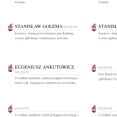
Golema...
Golema...
STANISŁAW GOLEMA
STANIS
SZCZECIN
Pawłowi i Dariuszowi Golemom oraz Rodzinie
Pawłowi i Dar
wyrazy głębokiego współczucia z powodu...
wyrazy głębok
EUGENIUSZ ANKUTOWICZ
SZCZECIN
SZCZECIN
Pani Beacie K
Z wielkim smutkiem i żalem przyjąłem informację o
głębokiego wsp
śmierci płk. Eugeniusza Ankutowicza uczestnika...
SZCZECIN
SZCZECIN
Z wielkim smutkiem i żalem przyjąłem informację o
Z wielkim smut