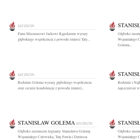
STANIS
SZCZECIN
Panu Mecenasowi Jackowi Kępskiemu wyrazy
Głęboko zasmu
głębokiego współczucia z powodu śmierci Taty...
Wspaniałego Cz
Golema...
STANIS
SZCZECIN
Rodzinie Golema wyrazy głębokiego współczucia
Rodzinie i Na
oraz szczere kondolencje z powodu śmierci...
najszczersze wy
STANISŁAW GOLEMA
STANIS
SZCZECIN
Głęboko zasmuceni żegnamy Stanisława Golemę
Głęboko zasmu
Wspaniałego Człowieka, Tatę Pawła i Dariusza
Wspaniałego Cz