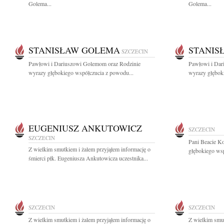
Golema...
Golema...
STANISŁAW GOLEMA
STANIS
SZCZECIN
Pawłowi i Dariuszowi Golemom oraz Rodzinie
Pawłowi i Dar
wyrazy głębokiego współczucia z powodu...
wyrazy głębok
EUGENIUSZ ANKUTOWICZ
SZCZECIN
SZCZECIN
Pani Beacie K
Z wielkim smutkiem i żalem przyjąłem informację o
głębokiego wsp
śmierci płk. Eugeniusza Ankutowicza uczestnika...
SZCZECIN
SZCZECIN
Z wielkim smutkiem i żalem przyjąłem informację o
Z wielkim smut