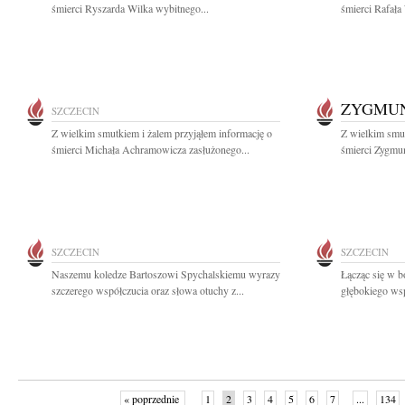
śmierci Ryszarda Wilka wybitnego...
śmierci Rafała
ZYGMUN
SZCZECIN
Z wielkim smutkiem i żalem przyjąłem informację o
Z wielkim smut
śmierci Michała Achramowicza zasłużonego...
śmierci Zygmun
SZCZECIN
SZCZECIN
Naszemu koledze Bartoszowi Spychalskiemu wyrazy
Łącząc się w b
szczerego współczucia oraz słowa otuchy z...
głębokiego wsp
« poprzednie
1
2
3
4
5
6
7
...
134