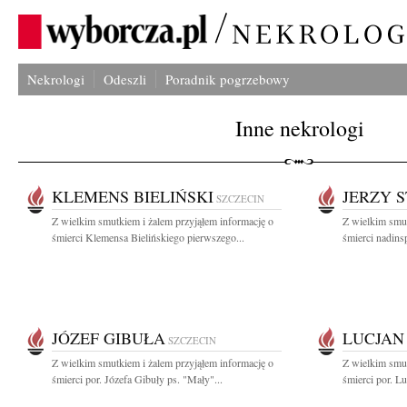
Nekrologi
Odeszli
Poradnik pogrzebowy
Inne nekrologi
KLEMENS BIELIŃSKI
JERZY 
SZCZECIN
Z wielkim smutkiem i żalem przyjąłem informację o
Z wielkim smut
śmierci Klemensa Bielińskiego pierwszego...
śmierci nadins
JÓZEF GIBUŁA
LUCJAN
SZCZECIN
Z wielkim smutkiem i żalem przyjąłem informację o
Z wielkim smut
śmierci por. Józefa Gibuły ps. "Mały"...
śmierci por. L