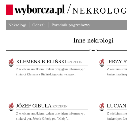
Nekrologi
Odeszli
Poradnik pogrzebowy
Inne nekrologi
KLEMENS BIELIŃSKI
JERZY 
SZCZECIN
Z wielkim smutkiem i żalem przyjąłem informację o
Z wielkim smut
śmierci Klemensa Bielińskiego pierwszego...
śmierci nadins
JÓZEF GIBUŁA
LUCJAN
SZCZECIN
Z wielkim smutkiem i żalem przyjąłem informację o
Z wielkim smut
śmierci por. Józefa Gibuły ps. "Mały"...
śmierci por. L