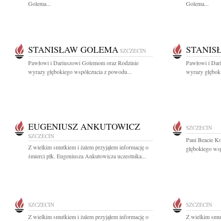
Golema...
Golema...
STANISŁAW GOLEMA
STANIS
SZCZECIN
Pawłowi i Dariuszowi Golemom oraz Rodzinie
Pawłowi i Dar
wyrazy głębokiego współczucia z powodu...
wyrazy głębok
EUGENIUSZ ANKUTOWICZ
SZCZECIN
SZCZECIN
Pani Beacie K
Z wielkim smutkiem i żalem przyjąłem informację o
głębokiego wsp
śmierci płk. Eugeniusza Ankutowicza uczestnika...
SZCZECIN
SZCZECIN
Z wielkim smutkiem i żalem przyjąłem informację o
Z wielkim smut