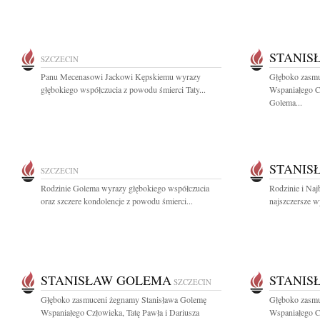
STANIS
SZCZECIN
Panu Mecenasowi Jackowi Kępskiemu wyrazy
Głęboko zasmu
głębokiego współczucia z powodu śmierci Taty...
Wspaniałego Cz
Golema...
STANIS
SZCZECIN
Rodzinie Golema wyrazy głębokiego współczucia
Rodzinie i Na
oraz szczere kondolencje z powodu śmierci...
najszczersze wy
STANISŁAW GOLEMA
STANIS
SZCZECIN
Głęboko zasmuceni żegnamy Stanisława Golemę
Głęboko zasmu
Wspaniałego Człowieka, Tatę Pawła i Dariusza
Wspaniałego Cz