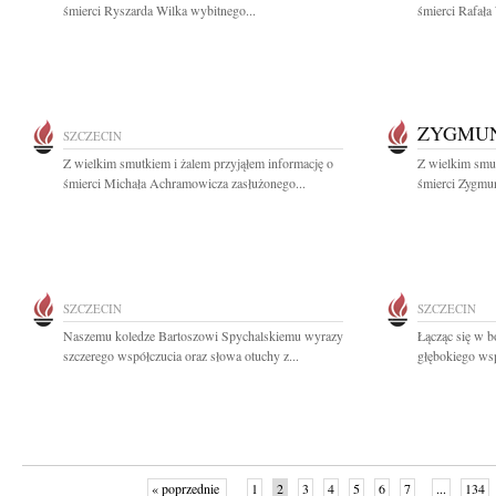
śmierci Ryszarda Wilka wybitnego...
śmierci Rafała
ZYGMUN
SZCZECIN
Z wielkim smutkiem i żalem przyjąłem informację o
Z wielkim smut
śmierci Michała Achramowicza zasłużonego...
śmierci Zygmun
SZCZECIN
SZCZECIN
Naszemu koledze Bartoszowi Spychalskiemu wyrazy
Łącząc się w b
szczerego współczucia oraz słowa otuchy z...
głębokiego wsp
« poprzednie
1
2
3
4
5
6
7
...
134