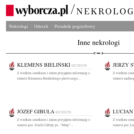
Nekrologi
Odeszli
Poradnik pogrzebowy
Inne nekrologi
KLEMENS BIELIŃSKI
JERZY 
SZCZECIN
Z wielkim smutkiem i żalem przyjąłem informację o
Z wielkim smut
śmierci Klemensa Bielińskiego pierwszego...
śmierci nadins
JÓZEF GIBUŁA
LUCJAN
SZCZECIN
Z wielkim smutkiem i żalem przyjąłem informację o
Z wielkim smut
śmierci por. Józefa Gibuły ps. "Mały"...
śmierci por. L