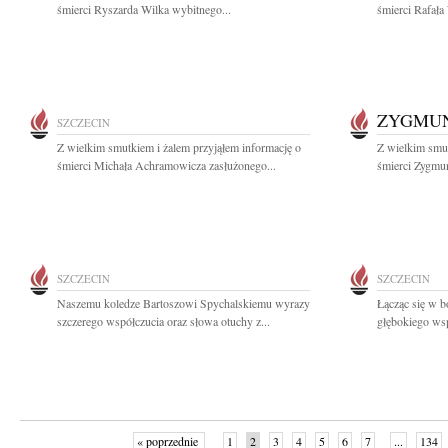
śmierci Ryszarda Wilka wybitnego...
śmierci Rafała
ZYGMUN
SZCZECIN
Z wielkim smutkiem i żalem przyjąłem informację o
Z wielkim smut
śmierci Michała Achramowicza zasłużonego...
śmierci Zygmun
SZCZECIN
SZCZECIN
Naszemu koledze Bartoszowi Spychalskiemu wyrazy
Łącząc się w b
szczerego współczucia oraz słowa otuchy z...
głębokiego wsp
« poprzednie
1
2
3
4
5
6
7
...
134