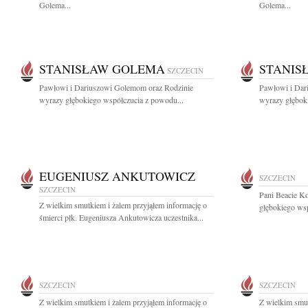
Golema...
Golema...
STANISŁAW GOLEMA
STANIS
SZCZECIN
Pawłowi i Dariuszowi Golemom oraz Rodzinie
Pawłowi i Dar
wyrazy głębokiego współczucia z powodu...
wyrazy głębok
EUGENIUSZ ANKUTOWICZ
SZCZECIN
SZCZECIN
Pani Beacie K
Z wielkim smutkiem i żalem przyjąłem informację o
głębokiego wsp
śmierci płk. Eugeniusza Ankutowicza uczestnika...
SZCZECIN
SZCZECIN
Z wielkim smutkiem i żalem przyjąłem informację o
Z wielkim smut