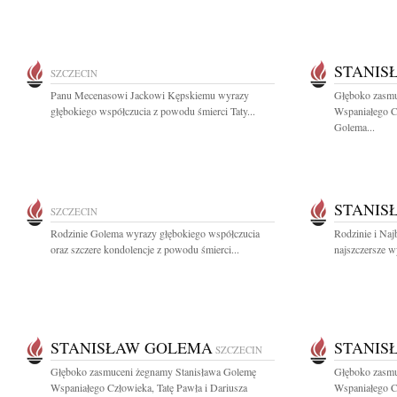
STANIS
SZCZECIN
Panu Mecenasowi Jackowi Kępskiemu wyrazy
Głęboko zasmu
głębokiego współczucia z powodu śmierci Taty...
Wspaniałego Cz
Golema...
STANIS
SZCZECIN
Rodzinie Golema wyrazy głębokiego współczucia
Rodzinie i Na
oraz szczere kondolencje z powodu śmierci...
najszczersze wy
STANISŁAW GOLEMA
STANIS
SZCZECIN
Głęboko zasmuceni żegnamy Stanisława Golemę
Głęboko zasmu
Wspaniałego Człowieka, Tatę Pawła i Dariusza
Wspaniałego Cz