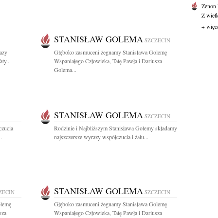
Zenon
Z wiel
+ więc
STANISŁAW GOLEMA
SZCZECIN
azy
Głęboko zasmuceni żegnamy Stanisława Golemę
ty...
Wspaniałego Człowieka, Tatę Pawła i Dariusza
Golema...
STANISŁAW GOLEMA
SZCZECIN
czucia
Rodzinie i Najbliższym Stanisława Golemy składamy
.
najszczersze wyrazy współczucia i żalu...
STANISŁAW GOLEMA
ZECIN
SZCZECIN
olemę
Głęboko zasmuceni żegnamy Stanisława Golemę
sza
Wspaniałego Człowieka, Tatę Pawła i Dariusza