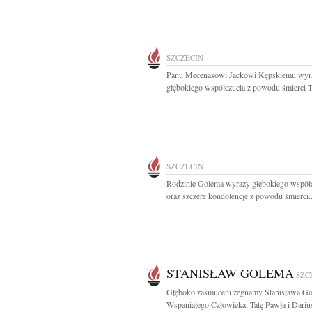
SZCZECIN
Panu Mecenasowi Jackowi Kępskiemu wyr
głębokiego współczucia z powodu śmierci Ta
SZCZECIN
Rodzinie Golema wyrazy głębokiego współ
oraz szczere kondolencje z powodu śmierci..
STANISŁAW GOLEMA
SZC
Głęboko zasmuceni żegnamy Stanisława G
Wspaniałego Człowieka, Tatę Pawła i Dariu