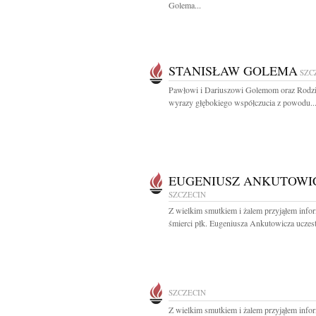
Golema...
STANISŁAW GOLEMA
SZC
Pawłowi i Dariuszowi Golemom oraz Rodzi
wyrazy głębokiego współczucia z powodu..
EUGENIUSZ ANKUTOWI
SZCZECIN
Z wielkim smutkiem i żalem przyjąłem info
śmierci płk. Eugeniusza Ankutowicza uczest
SZCZECIN
Z wielkim smutkiem i żalem przyjąłem info