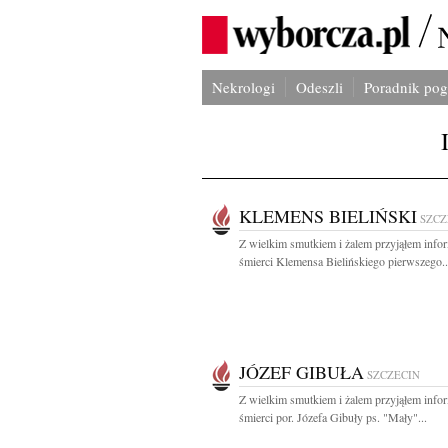
Nekrologi
Odeszli
Poradnik po
KLEMENS BIELIŃSKI
SZCZ
Z wielkim smutkiem i żalem przyjąłem info
śmierci Klemensa Bielińskiego pierwszego..
JÓZEF GIBUŁA
SZCZECIN
Z wielkim smutkiem i żalem przyjąłem info
śmierci por. Józefa Gibuły ps. "Mały"...