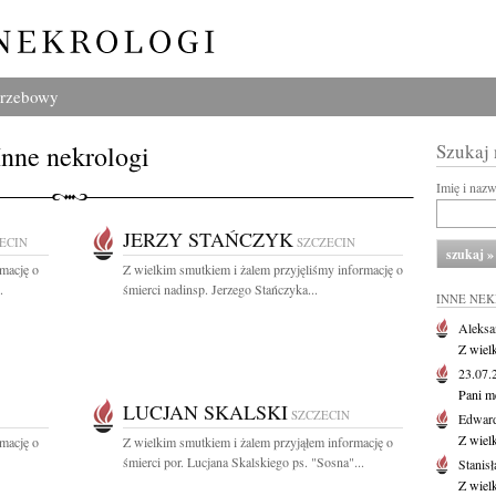
grzebowy
Inne nekrologi
Szukaj
Imię i naz
JERZY STAŃCZYK
ECIN
SZCZECIN
rmację o
Z wielkim smutkiem i żalem przyjęliśmy informację o
.
śmierci nadinsp. Jerzego Stańczyka...
INNE NE
Aleksa
Z wiel
23.07
Pani m
LUCJAN SKALSKI
SZCZECIN
Edwar
Z wiel
rmację o
Z wielkim smutkiem i żalem przyjąłem informację o
śmierci por. Lucjana Skalskiego ps. "Sosna"...
Stanisł
Z wiel