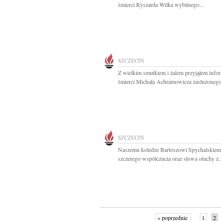
śmierci Ryszarda Wilka wybitnego...
SZCZECIN
Z wielkim smutkiem i żalem przyjąłem info
śmierci Michała Achramowicza zasłużonego.
SZCZECIN
Naszemu koledze Bartoszowi Spychalskie
szczerego współczucia oraz słowa otuchy z..
« poprzednie
1
2