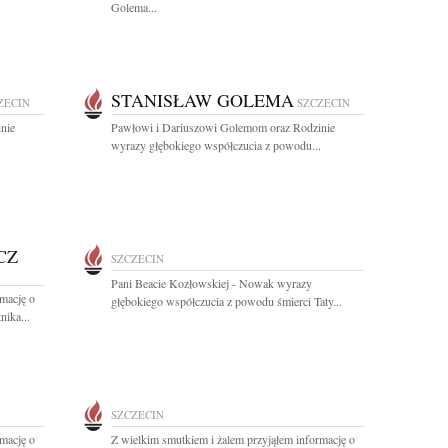
Golema...
STANISŁAW GOLEMA
ZECIN
SZCZECIN
nie
Pawłowi i Dariuszowi Golemom oraz Rodzinie
.
wyrazy głębokiego współczucia z powodu...
CZ
SZCZECIN
Pani Beacie Kozłowskiej - Nowak wyrazy
rmację o
głębokiego współczucia z powodu śmierci Taty...
nika...
SZCZECIN
rmację o
Z wielkim smutkiem i żalem przyjąłem informację o