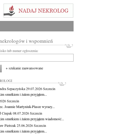
 nekrologów i wspomnień
wisko lub numer ogłoszenia:
+ szukanie zaawansowane
KROLOGI
ndra Szpaczyńska
29.07.2026
Szczecin
kim smutkiem i żalem przyjąłem...
.2026
Szczecin
ec. Joannie Martyniuk-Plasze wyrazy...
d Ciupak
08.07.2026
Szczecin
kim smutkiem i żalem przyjąłem wiadomość...
aw Pietrzak
25.06.2026
Szczecin
kim smutkiem i żalem przyjąłem...