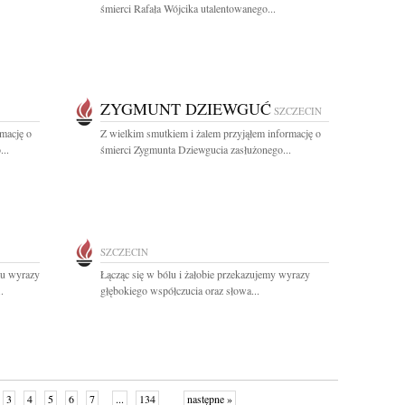
śmierci Rafała Wójcika utalentowanego...
ZYGMUNT DZIEWGUĆ
SZCZECIN
rmację o
Z wielkim smutkiem i żalem przyjąłem informację o
..
śmierci Zygmunta Dziewgucia zasłużonego...
SZCZECIN
mu wyrazy
Łącząc się w bólu i żałobie przekazujemy wyrazy
.
głębokiego współczucia oraz słowa...
3
4
5
6
7
...
134
następne »