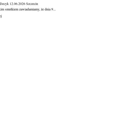
 Decyk
12.06.2026
Szczecin
kim smutkiem zawiadamiamy, że dnia 9...
ej